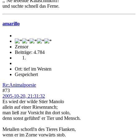
,,`Ne lebende Kalaschnikoff!"
und suchte schnell das Ferne.
amarillo
Zensor
Beiträge: 4.784
Ort: tief im Westen
Gespeichert
Re:Animalpoesie
#73
2005-10-20, 21:31:32
Es wied der wilde Stier Manolo
allein auf einer Riesenranch;
man ließ zur Vorsicht ihn dort solo,
denn sonst geführd' er Tier und Mensch.
Metallen schorll'n des Tieres Flanken,
wenn er im Zorne vorwärts stob.