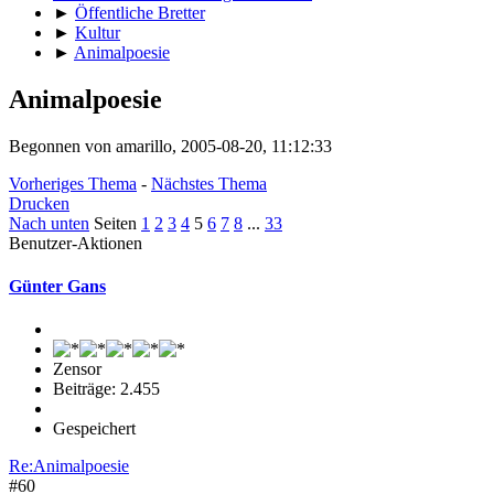
►
Öffentliche Bretter
►
Kultur
►
Animalpoesie
Animalpoesie
Begonnen von amarillo, 2005-08-20, 11:12:33
Vorheriges Thema
-
Nächstes Thema
Drucken
Nach unten
Seiten
1
2
3
4
5
6
7
8
...
33
Benutzer-Aktionen
Günter Gans
Zensor
Beiträge: 2.455
Gespeichert
Re:Animalpoesie
#60