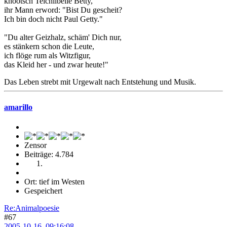
knootsch Teichlibelle Betty,
ihr Mann erword: "Bist Du gescheit?
Ich bin doch nicht Paul Getty."
"Du alter Geizhalz, schäm' Dich nur,
es stänkern schon die Leute,
ich flöge rum als Witzfigur,
das Kleid her - und zwar heute!"
Das Leben strebt mit Urgewalt nach Entstehung und Musik.
amarillo
Zensor
Beiträge: 4.784
Ort: tief im Westen
Gespeichert
Re:Animalpoesie
#67
2005-10-16, 09:16:08