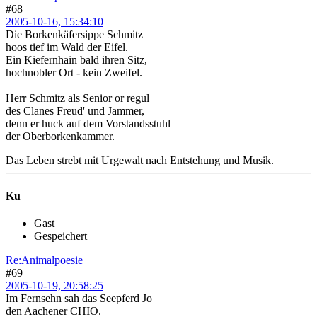
#68
2005-10-16, 15:34:10
Die Borkenkäfersippe Schmitz
hoos tief im Wald der Eifel.
Ein Kiefernhain bald ihren Sitz,
hochnobler Ort - kein Zweifel.
Herr Schmitz als Senior or regul
des Clanes Freud' und Jammer,
denn er huck auf dem Vorstandsstuhl
der Oberborkenkammer.
Das Leben strebt mit Urgewalt nach Entstehung und Musik.
Ku
Gast
Gespeichert
Re:Animalpoesie
#69
2005-10-19, 20:58:25
Im Fernsehn sah das Seepferd Jo
den Aachener CHIO.