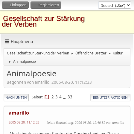
Einloggen
Registrieren
Gesellschaft zur Stärkung
der Verben
Hauptmenü
Gesellschaft zur Stärkung der Verben
Öffentliche Bretter
Kultur
►
►
Animalpoesie
►
Animalpoesie
Begonnen von amarillo, 2005-08-20, 11:12:33
2
3
4
...
33
Seiten
1
NACH UNTEN
BENUTZER-AKTIONEN
amarillo
2005-08-20, 11:12:33
Letzte Bearbeitung
: 2005-08-20, 12:40:32 von amarillo
Als ich heute so gegen 8 unter der Dusche stand, mußte ich