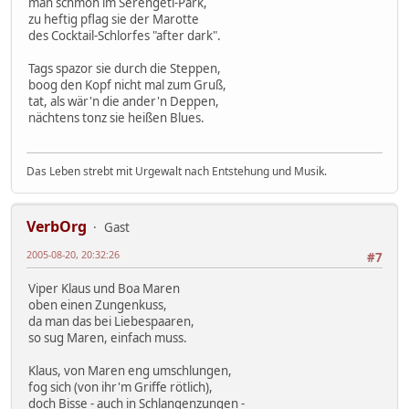
man schmoh im Serengeti-Park,
zu heftig pflag sie der Marotte
des Cocktail-Schlorfes "after dark".
Tags spazor sie durch die Steppen,
boog den Kopf nicht mal zum Gruß,
tat, als wär'n die ander'n Deppen,
nächtens tonz sie heißen Blues.
Das Leben strebt mit Urgewalt nach Entstehung und Musik.
VerbOrg
Gast
2005-08-20, 20:32:26
#7
Viper Klaus und Boa Maren
oben einen Zungenkuss,
da man das bei Liebespaaren,
so sug Maren, einfach muss.
Klaus, von Maren eng umschlungen,
fog sich (von ihr'm Griffe rötlich),
doch Bisse - auch in Schlangenzungen -