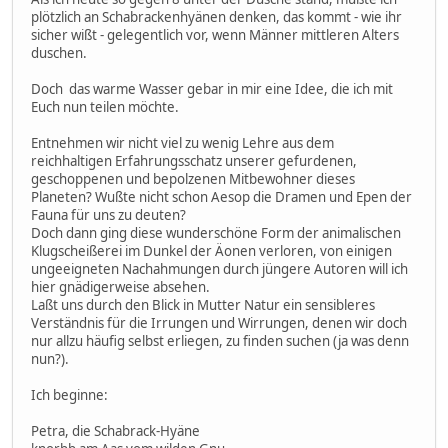
plötzlich an Schabrackenhyänen denken, das kommt - wie ihr
sicher wißt - gelegentlich vor, wenn Männer mittleren Alters
duschen.
Doch das warme Wasser gebar in mir eine Idee, die ich mit
Euch nun teilen möchte.
Entnehmen wir nicht viel zu wenig Lehre aus dem
reichhaltigen Erfahrungsschatz unserer gefurdenen,
geschoppenen und bepolzenen Mitbewohner dieses
Planeten? Wußte nicht schon Aesop die Dramen und Epen der
Fauna für uns zu deuten?
Doch dann ging diese wunderschöne Form der animalischen
Klugscheißerei im Dunkel der Äonen verloren, von einigen
ungeeigneten Nachahmungen durch jüngere Autoren will ich
hier gnädigerweise absehen.
Laßt uns durch den Blick in Mutter Natur ein sensibleres
Verständnis für die Irrungen und Wirrungen, denen wir doch
nur allzu häufig selbst erliegen, zu finden suchen (ja was denn
nun?).
Ich beginne:
Petra, die Schabrack-Hyäne