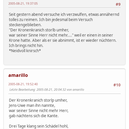
2005-08-21, 19:37:05
#9
Seit gestern abend versuche ich verzwulfen, etwas annähernd
tolles zu reimen. Ich bin jedesmal beim Versuch
steckengeblieben.
"Der Kronenkranich storlb umher,
war seiner Sinne Herr nicht mehr...." weil er einen in seiner
Krone hatte. Aber als er sie abnimmt, ist er wieder nüchtern.
Ich brings nicht hin.
*Neidvoll knirsch*
amarillo
2005-08-21, 19:52:40
#10
Letzte Bearbeitung
: 2005-08-21, 20:04:32 von amarillo
Der Kronenkranich storlp umher,
Jens-Uwe man ihn nannte,
war seiner Sinne nicht mehr Herr,
gab nächtens sich die Kante.
Drei Tage klang sein Schädel hohl,