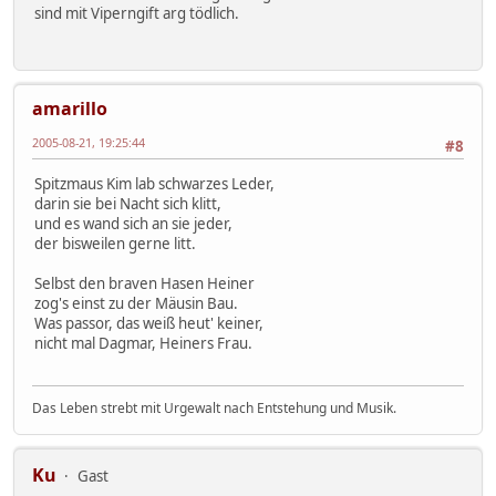
sind mit Viperngift arg tödlich.
amarillo
2005-08-21, 19:25:44
#8
Spitzmaus Kim lab schwarzes Leder,
darin sie bei Nacht sich klitt,
und es wand sich an sie jeder,
der bisweilen gerne litt.
Selbst den braven Hasen Heiner
zog's einst zu der Mäusin Bau.
Was passor, das weiß heut' keiner,
nicht mal Dagmar, Heiners Frau.
Das Leben strebt mit Urgewalt nach Entstehung und Musik.
Ku
Gast