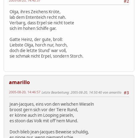
2005-08-20, 14:40:37
#2
Olga, ihres Zeichens Kröte,
lab dem Ententeich recht nah.
Verbarg, dass Erpel sie nicht toete
sich im hohen Schilfe gar.
Gatte Heinz, der gute, broll:
Liebste Olga, horch nur, horch,
doch die letzte Stund' war voll,
sie schmak nicht Erpel, sondern Storch.
amarillo
2005-08-20, 14:46:57
Letzte Bearbeitung
: 2005-08-20, 14:50:40 von amarillo
#3
Jean-Jacques, eins von den welschen Wieseln
broost gern sich vor der Tiere Rund,
er könne auch im Looping pieseln,
es stoon das Volk mit off'nem Mund.
Doch blieb Jean-Jacques Beweise schuldig,
es ginge nur, wenn niemand schie,