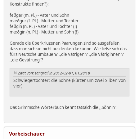
Konstrukte finden?):
feðgar (m. Pl.) - Vater und Sohn
mæðgur (f. Pl.) - Mutter und Tochter
feðgin (n. Pl.) - Vater und Tochter (!)
mæðgin (n. Pl.) - Mutter und Sohn (!)
Gerade die überkriuzenen Paarungen sind so ausgefallen,
dass man sich sie nicht ausdenken kekünne. Wie ließe sich das
fürs Neutsche umbauen? ,,die Vätrigen"? ,,die Vätriginnen"?
,,die Gevätrung"?
Zitat von: sangrail in 2012-02-01, 01:28:18
Schwiegertochter: die Sohne (kürzer um zwei Silben von
vier)
Das Grimmsche Wörterbuch kennt tatsalch die ,,Söhnin".
Vorbeischauer