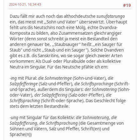
2024-10-21, 16:34:43
#19
Dazu fällt mir auch noch das althochdeutsche
sunufatarungo
ein, das meist mit ,,Sohn und Vater" übersewirtzt. Überhaupt
fehlt uns dis Neutschins noch eine Molg, echte Dvandva-
Komposita zu bilden, also Zusammensatzen gleichrangiger
Wörter (denn sonst schreibt ja meist ein Bestandteil den
anderen genauer be, ,,Staubsauger" heißt ,,ein Sauger für
Staub" und nicht ,,Staub und ein Sauger"). Solche Dvandven
gibt es z.B. dis Sanskritins, wo sie sogar gleich zweier Arten
vorkommen: Als Dual- oder Pluralbulde oder als kollektive
Neutra im Singular. Für das Neutsche pfähle ich em:
-ing
mit Plural:
die Sohnvateringe
(Sohn-und-Vater),
die
Salzpfefferinge
(Salz-und-Pfeffer),
die Schriftsprachinge
(Schrift-
und-Sprache), außerdem dis Singulars:
der Sohnvatering
(Sohn-
oder-Vater),
der Salzpfeffering
(Salz-oder-Pfeffer),
die
Schriftspraching
(Schrift-oder-Sprache). Das Geschlecht folge
stets dem letzten Bestandteile.
-ung
mit Singular für das Kollektiv:
die Sohnvaterung
,
die
Salzpfefferung
,
die Schriftsprachung
(die Gesamtmenge von
Söhnen und Vätern, Salz und Pfeffer, Schrift(en) und
Sprache(n))