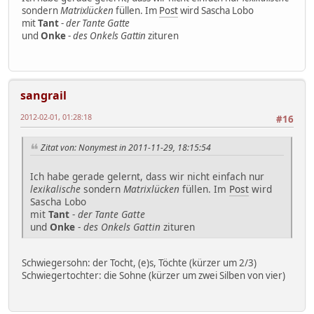
sondern
Matrixlücken
füllen. Im
Post
wird Sascha Lobo
mit
Tant
-
der Tante Gatte
und
Onke
-
des Onkels Gattin
zituren
sangrail
2012-02-01, 01:28:18
#16
Zitat von: Nonymest in 2011-11-29, 18:15:54
Ich habe gerade gelernt, dass wir nicht einfach nur
lexikalische
sondern
Matrixlücken
füllen. Im
Post
wird
Sascha Lobo
mit
Tant
-
der Tante Gatte
und
Onke
-
des Onkels Gattin
zituren
Schwiegersohn: der Tocht, (e)s, Töchte (kürzer um 2/3)
Schwiegertochter: die Sohne (kürzer um zwei Silben von vier)