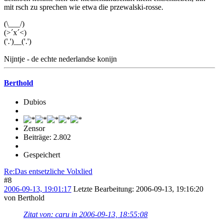
mit rsch zu sprechen wie etwa die przewalski-rosse.
(\___/)
(>´x´<)
('.')__('.')
Nijntje - de echte nederlandse konijn
Berthold
Dubios
Zensor
Beiträge: 2.802
Gespeichert
Re:Das entsetzliche Volxlied
#8
2006-09-13, 19:01:17
Letzte Bearbeitung
: 2006-09-13, 19:16:20
von Berthold
Zitat von: caru in 2006-09-13, 18:55:08