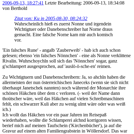
2006-09-13, 18:27:41
Letzte Bearbeitung
: 2006-09-13, 18:34:08
von Berthold
Zitat von: Ku in 2005-08-30, 08:24:32
Wahrscheinlich hieß es zuerst Nonne und irgendein
Wichtigtuer oder Danebenschreiber hat Norne draus
gemacht. Eine falsche Norne kam mir auch komisch
vor.
'Ein falsches Rune' - angalb 'Zauberweib' - hab ich auch schon
gelesen; ebenso 'ein falsches Nönnchen' - eine als Nonne verklittene
Rivalin. Wuhrschoychln soll sich das 'Nönnchen' sogar, ganz
g'schlampert ausgesprochen, auf 'auslö-ö-sche-en' reimen.
Zu Wichtigtuern und Danebenschreibern: Ja, so ahchln haben die
allermeisten der nun österreichischen Janeceks (wenn sie sich nicht
überhaupt Janetschek nannten) noch während der Monarchie ihre
schönen Häkchen über dem c verloren. (- weil der Name dann
thoütscher wäre, weil das Häkchen auf vielen Schreibmaschinen
fehlt, ein schwarzer Kuli aber zu wenig ulmt wäre oder was weiß
ich.)
Ich wollt das Häkchen vor ein paar Jahren im Reisepaß
wiederhaben, wollte die Schlamperei alchnd korrigoren wissen,
berief mich auf meinen Taufschein ('Kirchenbücher'), ja auf die
Gravur auf einem alten Familiengrabstein in Wöllersdorf. Das war