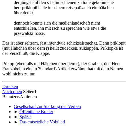
der jüngst auf den s-bahn-schienen zu tode gekommene
herr priklopil hatte in seinem reisepaß auch ein häkchen
über dem r.
dennoch konnte sich die medienlandschaft nicht
entschließen, ihn mit rsch zu sprechen wie etwa die
przewalski-rosse.
Das ist aber seltsam, fast irgendwie schicksalstrachgt. Denn priklopit
(mit Häkchen über dem r) heißt zudecken, zuklappen. Príklopka ist
der Verschluß, die Klappe.
Príkop (ebenfalls mit Häkchen über dem r), der Graben, den Herr
Franzobel in einem 'Standard'-Artikel erwähnt, hat mit dem Namen
wohl nichts zu tun.
Drucken
Nach oben
Seiten
1
Benutzer-Aktionen
Gesellschaft zur Stärkung der Verben
►
Öffentliche Bretter
►
Späße
►
Das entsetzliche Volxlied