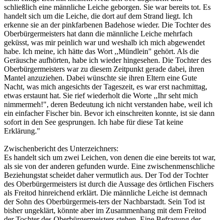
schließlich eine männliche Leiche geborgen. Sie war bereits tot. Es
handelt sich um die Leiche, die dort auf dem Strand liegt. Ich
erkenne sie an der pinkfarbenen Badehose wieder. Die Tochter des
Oberbürgermeisters hat dann die männliche Leiche mehrfach
geküsst, was mir peinlich war und weshalb ich mich abgewendet
habe. Ich meine, ich hätte das Wort ,,Mündlein" gehört. Als die
Geräusche aufhörten, habe ich wieder hingesehen. Die Tochter des
Oberbürgermeisters war zu diesem Zeitpunkt gerade dabei, ihren
Mantel anzuziehen. Dabei wünschte sie ihren Eltern eine Gute
Nacht, was mich angesichts der Tageszeit, es war erst nachmittag,
etwas erstaunt hat. Sie rief wiederholt die Worte ,,Ihr seht mich
nimmermeh!", deren Bedeutung ich nicht verstanden habe, weil ich
ein einfacher Fischer bin. Bevor ich einschreiten konnte, ist sie dann
sofort in den See gesprungen. Ich habe für diese Tat keine
Erklärung."
Zwischenbericht des Unterzeichners:
Es handelt sich um zwei Leichen, von denen die eine bereits tot war,
als sie von der anderen gefunden wurde. Eine zwischenmenschliche
Beziehungstat scheidet daher vermutlich aus. Der Tod der Tochter
des Oberbürgermeisters ist durch die Aussage des örtlichen Fischers
als Freitod hinreichend erklärt. Die männliche Leiche ist demnach
der Sohn des Oberbürgermeis-ters der Nachbarstadt. Sein Tod ist
bisher ungeklärt, könnte aber im Zusammenhang mit dem Freitod
der Tochter des Oberbürgermeisters stehen. Eine Befragung der