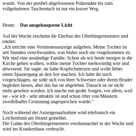
wurde. Von der penibel abgefossenen Polizeiakte bis zum
vollgehulenen Taschentuch ist nur ein kurzer Weg.
Heute:
Das ausgeknopsene Licht
Auf der Wache erscheint die Ehefrau des Oberbürgermeisters und
erklärt:
,,Ich möchte eine Vermisstenanzeige aufgeben. Meine Tochter ist
seit Stunden verschwunden, was bisher noch nie vorgekommen ist.
Wir sind eine anständige Familie. Schon als wir heute morgen in die
Kirche gehen wollten, wirkte meine Tochter merkwürdig wirr und
abwesend. Sie sagte, sie habe Kopfschmerzen und wolle lieber
einen Spaziergang an den See machen. Ich habe ihr noch
vorgeschlagen, sie solle sich von ihrer Schwester oder ihrem Bruder
begleiten lassen, aber das hat sie abgelehnt. Danach ist sie nicht
mehr gesehen worden. Ich mache mir große Sorgen, vor allem, weil
sie - wie ich - sehr attraktiv ist und schon öfter von Männern
zweifelhafter Gesinnung angesprochen wurde."
Noch während der Anzeigenaufnahme wird telefonisch ein
Leichenfund am Strand gemeldet.
Die Gattin des Oberbürgermeisters verohnmachtet in der Wache und
wird ins Krankenhaus verbracht.