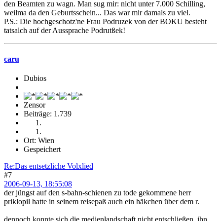
den Beamten zu wagn. Man sug mir: nicht unter 7.000 Schilling,
weilma da den Geburtsschein... Das war mir damals zu viel.
P.S.: Die hochgeschotz'ne Frau Podruzek von der BOKU besteht
tatsalch auf der Aussprache Podrutßek!
caru
Dubios
Zensor
Beiträge: 1.739
Ort: Wien
Gespeichert
Re:Das entsetzliche Volxlied
#7
2006-09-13, 18:55:08
der jüngst auf den s-bahn-schienen zu tode gekommene herr
priklopil hatte in seinem reisepaß auch ein häkchen über dem r.
dennoch konnte sich die medienlandschaft nicht entschließen, ihn