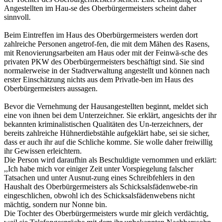
Angestellten im Hau-se des Oberbürgermeisters scheint daher
sinnvoll.
Beim Eintreffen im Haus des Oberbürgermeisters werden dort
zahlreiche Personen angetrof-fen, die mit dem Mähen des Rasens,
mit Renovierungsarbeiten am Haus oder mit der Feinwä-sche des
privaten PKW des Oberbürgermeisters beschäftigt sind. Sie sind
normalerweise in der Stadtverwaltung angestellt und können nach
erster Einschätzung nichts aus dem Privatle-ben im Haus des
Oberbürgermeisters aussagen.
Bevor die Vernehmung der Hausangestellten beginnt, meldet sich
eine von ihnen bei dem Unterzeichner. Sie erklärt, angesichts der ihr
bekannten kriminalistischen Qualitäten des Un-terzeichners, der
bereits zahlreiche Hühnerdiebstähle aufgeklärt habe, sei sie sicher,
dass er auch ihr auf die Schliche komme. Sie wolle daher freiwillig
ihr Gewissen erleichtern.
Die Person wird daraufhin als Beschuldigte vernommen und erklärt:
,,Ich habe mich vor einiger Zeit unter Vorspiegelung falscher
Tatsachen und unter Ausnut-zung eines Schreibfehlers in den
Haushalt des Oberbürgermeisters als Schicksalsfädenwebe-rin
eingeschlichen, obwohl ich des Schicksalsfädenwebens nicht
mächtig, sondern nur Nonne bin.
Die Tochter des Oberbürgermeisters wurde mir gleich verdächtig,