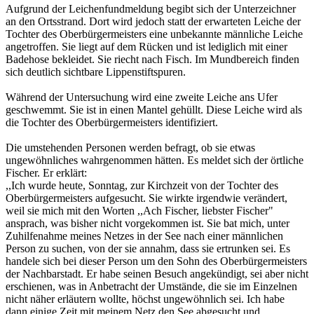
Aufgrund der Leichenfundmeldung begibt sich der Unterzeichner
an den Ortsstrand. Dort wird jedoch statt der erwarteten Leiche der
Tochter des Oberbürgermeisters eine unbekannte männliche Leiche
angetroffen. Sie liegt auf dem Rücken und ist lediglich mit einer
Badehose bekleidet. Sie riecht nach Fisch. Im Mundbereich finden
sich deutlich sichtbare Lippenstiftspuren.
Während der Untersuchung wird eine zweite Leiche ans Ufer
geschwemmt. Sie ist in einen Mantel gehüllt. Diese Leiche wird als
die Tochter des Oberbürgermeisters identifiziert.
Die umstehenden Personen werden befragt, ob sie etwas
ungewöhnliches wahrgenommen hätten. Es meldet sich der örtliche
Fischer. Er erklärt:
,,Ich wurde heute, Sonntag, zur Kirchzeit von der Tochter des
Oberbürgermeisters aufgesucht. Sie wirkte irgendwie verändert,
weil sie mich mit den Worten ,,Ach Fischer, liebster Fischer"
ansprach, was bisher nicht vorgekommen ist. Sie bat mich, unter
Zuhilfenahme meines Netzes in der See nach einer männlichen
Person zu suchen, von der sie annahm, dass sie ertrunken sei. Es
handele sich bei dieser Person um den Sohn des Oberbürgermeisters
der Nachbarstadt. Er habe seinen Besuch angekündigt, sei aber nicht
erschienen, was in Anbetracht der Umstände, die sie im Einzelnen
nicht näher erläutern wollte, höchst ungewöhnlich sei. Ich habe
dann einige Zeit mit meinem Netz den See abgesucht und