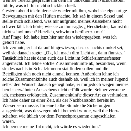
weil sie Telefongespräche mit dem ihr unbekannten Nachbarssohn
führte, was ich für nicht schicklich hielt.
Gestern abend telefonierte sie wieder mit ihm, wobei sie eigenartige
Bewegungen mit den Hüften machte. Ich saß in einem Sessel und
stellte mich schlafend, was mir aufgrund meines Aussehens nicht
schwer fällt. Ich hörte, wie sie zu ihm sagte: ,,Herzliebster, kannst du
nicht schwimmen? Herzlieb, schwimm herüber zu mir!"
Auf Frage: Ich habe jetzt hier nur das wiedergegeben, was ich
gehört habe.
Ich vermute, er hat darauf hingewiesen, dass es nachts dunkel sei,
weil sie danach sagte: ,,Ok, ich mach dirn Licht an, dann finnstes."
Tatsächlich hat sie dann auch das Licht im Schlaf-zimmerfenster
angemacht. Ich lehne solche Zusammenkünfte ab, besonders, wenn
sie des nachts in Schlafzimmern stattfinden sollen und die
Beteiligten sich noch nicht einmal kennen. Außerdem lehne ich
solche Zusammenkünfte auch deshalb ab, weil ich in meiner Jugend
selbst den Wunsch danach gehegt habe, er mir jedoch wegen meines
bereits erwähnten Aus-sehens nicht erfüllt wurde. Seither versuche
ich, meistens erfolgreich, Zusammenkünfte dieser Art zu verhindern.
Ich habe daher zu einer Zeit, als der Nachbarssohn bereits im
Wasser sein musste, für eine halbe Stunde die Sicherungen
ausgedreht, was deswegen nicht bemerkt wurde, weil die Herr-
schaften wie üblich vor dem Fernsehprogramm eingeschlafen
waren.
Ich bereue meine Tat nicht, ich würde es wieder tun."