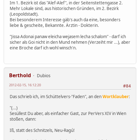
Im 1. Bezirk ist das "Alef-Alef", in der Seitenstettengasse 2.
Mehr Lokale sind, aus historischen Gründen, im 2. Bezirk
(Leopoldstadt).
Bei besonderem Interesse gäb's auch da eine, besonders
liebe & gescheite, Bekannte. Ärztin - Dokterin.
"Jissa Adonai panaw eleicha wejasem lecha schalom" - darf ich
sicher als Goi nicht in den Mund nehmen (Verzeiht mir ...), aber
eine Broche darf ich wohl winsch'n.
Berthold
Dubios
2012-02-15, 16:12:20
#84
Das schrieb ich, im Schüttelvers-"Faden", an den
Wortklauber
:
"(...)
Sesüllest Du aber, als einfacher Gast, zur PerVers XIV in Wien
stoßen, dann:
Iß, statt des Schnitzels, Neu-Ragú!