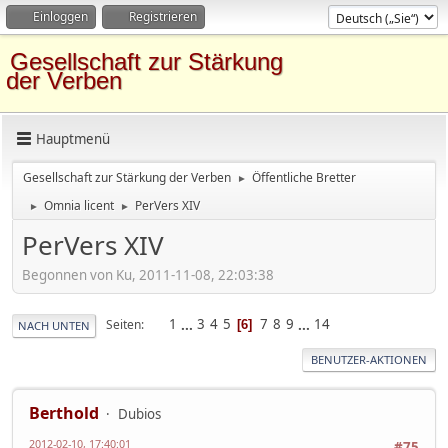
Einloggen
Registrieren
Gesellschaft zur Stärkung
der Verben
Hauptmenü
Gesellschaft zur Stärkung der Verben
Öffentliche Bretter
►
Omnia licent
PerVers XIV
►
►
PerVers XIV
Begonnen von Ku, 2011-11-08, 22:03:38
1
...
3
4
5
7
8
9
...
14
Seiten
6
NACH UNTEN
BENUTZER-AKTIONEN
Berthold
Dubios
2012-02-10, 17:40:01
#75