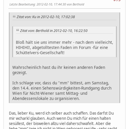
Letzte Bearbeitung
: 2012-02-10, 17:44:30 von Berthold
Zitat von: Ku in 2012-02-10, 17:02:38
Zitat von: Berthold in 2012-02-10, 16:22:50
Bloß hält sie
uns
immer mehr - nach dem vielleicht,
HIHIHI!, abgetolltesten Faden im Forum -für eine
Schüttelvers-Gesellschaft!
Wahrscheinlich hast du ihr keinen anderen Faden
gezeigt.
Ich schlage vor, dass du "mm" bittest, am Samstag,
den 14.4. einen Sehenswürdigkeiten-Rundgang durch
Wien für Nicht-Wiener samt Mittag- und
Abendessenslokale zu organisieren.
Das, lieber Ku, werd ich selber auch schaffen. Das darfst Du
mir wcharkl glauben. Auch wenn Du mich für einen halten
sesüllest, der bisweilen allzu viel daherschwafelt. Aber die
liebe "mm" (wie ich nicht in Wien geboren) sesülle - sehr recht