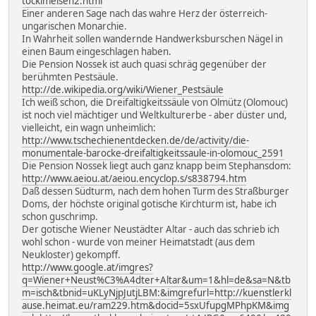
tockimeisen2.html
Einer anderen Sage nach das wahre Herz der österreich-
ungarischen Monarchie.
In Wahrheit sollen wandernde Handwerksburschen Nägel in
einen Baum eingeschlagen haben.
Die Pension Nossek ist auch quasi schräg gegenüber der
berühmten Pestsäule.
http://de.wikipedia.org/wiki/Wiener_Pestsäule
Ich weiß schon, die Dreifaltigkeitssäule von Olmütz (Olomouc)
ist noch viel mächtiger und Weltkulturerbe - aber düster und,
vielleicht, ein wagn unheimlich:
http://www.tschechienentdecken.de/de/activity/die-
monumentale-barocke-dreifaltigkeitssaule-in-olomouc_2591
Die Pension Nossek liegt auch ganz knapp beim Stephansdom:
http://www.aeiou.at/aeiou.encyclop.s/s838794.htm
Daß dessen Südturm, nach dem hohen Turm des Straßburger
Doms, der höchste original gotische Kirchturm ist, habe ich
schon guschrimp.
Der gotische Wiener Neustädter Altar - auch das schrieb ich
wohl schon - wurde von meiner Heimatstadt (aus dem
Neukloster) gekompff.
http://www.google.at/imgres?
q=Wiener+Neust%C3%A4dter+Altar&um=1&hl=de&sa=N&tb
m=isch&tbnid=uKLyNjpJutjLBM:&imgrefurl=http://kuenstlerkl
ause.heimat.eu/ram229.htm&docid=5sxUfupgMPhpKM&img