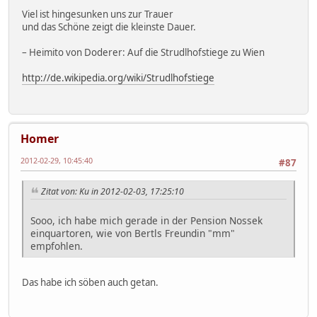
Viel ist hingesunken uns zur Trauer
und das Schöne zeigt die kleinste Dauer.
– Heimito von Doderer: Auf die Strudlhofstiege zu Wien
http://de.wikipedia.org/wiki/Strudlhofstiege
Homer
2012-02-29, 10:45:40
#87
Zitat von: Ku in 2012-02-03, 17:25:10
Sooo, ich habe mich gerade in der Pension Nossek
einquartoren, wie von Bertls Freundin "mm"
empfohlen.
Das habe ich söben auch getan.