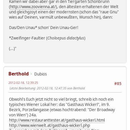
Kämen wir dabei aber gar in den Tiergarten Schönbrunn
(
http://www.zoovienna.at/
), den ältesten erhaltenen der Welt
und gleichgzoyt einen der modernsten (schon das "raue Gnu"
wies auf Deinen, varmült unbewußten, Wunsch hin), dann:
Das/Den Unau* schon' Dein Unau-Ger!
*Zweifinger-Faultier (
Choloepus didactylus
)
(...)"
Berthold
Dubios
2012-02-18, 12:39:25
#85
Letzte Bearbeitung
: 2012-02-18, 12:47:35 von Berthold
Obwohl's Euch jetzt nicht so viel bringt, schreib ich noch ein
typisches Wiener Lokal her: das "Gasthaus Wickerl", im 9.
Bezirk, Porzellangasse (etwas hochtrabend: "Der Broadway
von Wien") 24a.
http://www.restauranttester.at/gasthaus-wickerl.html
http://www.wienwelt.at/gasthaus-wickerl.php