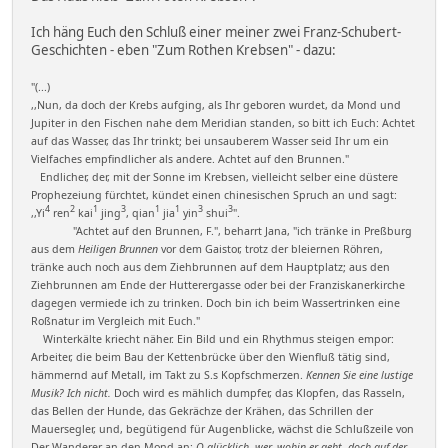
Ich häng Euch den Schluß einer meiner zwei Franz-Schubert-
Geschichten - eben "Zum Rothen Krebsen" - dazu:
"(...)
,,Nun, da doch der Krebs aufging, als Ihr geboren wurdet, da Mond und
Jupiter in den Fischen nahe dem Meridian standen, so bitt ich Euch: Achtet
auf das Wasser, das Ihr trinkt; bei unsauberem Wasser seid Ihr um ein
Vielfaches empfindlicher als andere. Achtet auf den Brunnen."
Endlicher, der, mit der Sonne im Krebsen, vielleicht selber eine düstere
Prophezeiung fürchtet, kündet einen chinesischen Spruch an und sagt:
4
2
1
3
1
1
3
3
,,Yi
ren
kai
jing
, qian
jia
yin
shui
".
"Achtet auf den Brunnen, F.", beharrt Jana, "ich tränke in Preßburg
aus dem
Heiligen Brunnen
vor dem Gaistor, trotz der bleiernen Röhren,
tränke auch noch aus dem Ziehbrunnen auf dem Hauptplatz; aus den
Ziehbrunnen am Ende der Hutterergasse oder bei der Franziskanerkirche
dagegen vermiede ich zu trinken. Doch bin ich beim Wassertrinken eine
Roßnatur im Vergleich mit Euch."
Winterkälte kriecht näher. Ein Bild und ein Rhythmus steigen empor:
Arbeiter, die beim Bau der Kettenbrücke über den Wienfluß tätig sind,
hämmernd auf Metall, im Takt zu S.s Kopfschmerzen.
Kennen Sie eine lustige
Musik? Ich nicht.
Doch wird es mählich dumpfer, das Klopfen, das Rasseln,
das Bellen der Hunde, das Gekrächze der Krähen, das Schrillen der
Mauersegler, und, begütigend für Augenblicke, wächst die Schlußzeile von
Der Wanderer an den Mond an:
O glücklich, wer, wohin er geht, doch auf der