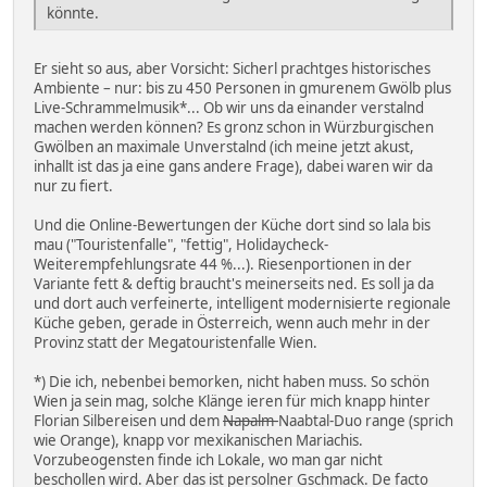
könnte.
Er sieht so aus, aber Vorsicht: Sicherl prachtges historisches
Ambiente – nur: bis zu 450 Personen in gmurenem Gwölb plus
Live-Schrammelmusik*... Ob wir uns da einander verstalnd
machen werden können? Es gronz schon in Würzburgischen
Gwölben an maximale Unverstalnd (ich meine jetzt akust,
inhallt ist das ja eine gans andere Frage), dabei waren wir da
nur zu fiert.
Und die Online-Bewertungen der Küche dort sind so lala bis
mau ("Touristenfalle", "fettig", Holidaycheck-
Weiterempfehlungsrate 44 %...). Riesenportionen in der
Variante fett & deftig braucht's meinerseits ned. Es soll ja da
und dort auch verfeinerte, intelligent modernisierte regionale
Küche geben, gerade in Österreich, wenn auch mehr in der
Provinz statt der Megatouristenfalle Wien.
*) Die ich, nebenbei bemorken, nicht haben muss. So schön
Wien ja sein mag, solche Klänge ieren für mich knapp hinter
Florian Silbereisen und dem
Napalm-
Naabtal-Duo range (sprich
wie Orange), knapp vor mexikanischen Mariachis.
Vorzubeogensten finde ich Lokale, wo man gar nicht
beschollen wird. Aber das ist persolner Gschmack. De facto