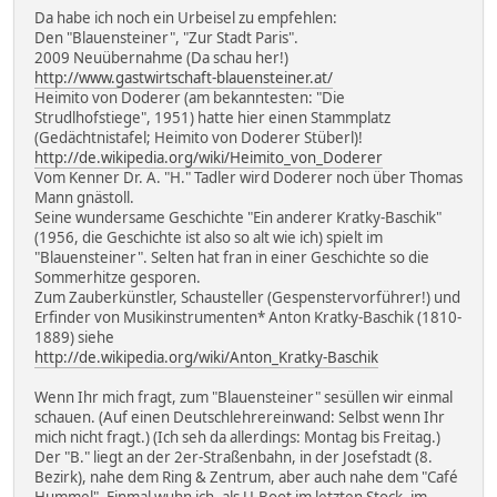
Da habe ich noch ein Urbeisel zu empfehlen:
Den "Blauensteiner", "Zur Stadt Paris".
2009 Neuübernahme (Da schau her!)
http://www.gastwirtschaft-blauensteiner.at/
Heimito von Doderer (am bekanntesten: "Die
Strudlhofstiege", 1951) hatte hier einen Stammplatz
(Gedächtnistafel; Heimito von Doderer Stüberl)!
http://de.wikipedia.org/wiki/Heimito_von_Doderer
Vom Kenner Dr. A. "H." Tadler wird Doderer noch über Thomas
Mann gnästoll.
Seine wundersame Geschichte "Ein anderer Kratky-Baschik"
(1956, die Geschichte ist also so alt wie ich) spielt im
"Blauensteiner". Selten hat fran in einer Geschichte so die
Sommerhitze gesporen.
Zum Zauberkünstler, Schausteller (Gespenstervorführer!) und
Erfinder von Musikinstrumenten* Anton Kratky-Baschik (1810-
1889) siehe
http://de.wikipedia.org/wiki/Anton_Kratky-Baschik
Wenn Ihr mich fragt, zum "Blauensteiner" sesüllen wir einmal
schauen. (Auf einen Deutschlehrereinwand: Selbst wenn Ihr
mich nicht fragt.) (Ich seh da allerdings: Montag bis Freitag.)
Der "B." liegt an der 2er-Straßenbahn, in der Josefstadt (8.
Bezirk), nahe dem Ring & Zentrum, aber auch nahe dem "Café