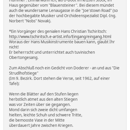
Hummel". Einmal wuhn ich, als U-Boot im letzten Stock, im
Haus gegenüber vom "Blauensteiner". Bei diesem mündet
auch die wundersame Lenaugasse in die "Joe'stown Road" (so
der hochbegabte Musiker und Orchideenspezialist Dipl.-Ing.
Norbert "Nobs" Novak).
*Ein Vorgänger des genialen Hans Christian Tschiritsch:
http://www.tschiritsch.e-artist.info/Eingang/eingang.html
Woraus der Hans Musikinstrumente bauen kann, glaubt Ihr
nicht!
Er beherrscht und unterrichtet auch tuvinischen
Obertongesang.
Zum Abschluß noch ein Gedicht von Doderer - an und aus "Die
Strudlhofstiege"
(Im 9. Bezirk. Dort stehen die Verse, seit 1962, auf einer
Tafel):
Wenn die Blätter auf den Stufen liegen
herbstlich atmet aus den alten Stiegen
was vor Zeiten über sie gegangen.
Mond darin sich zweie dicht umfangen
hielten, leichte Schuh und schwere Tritte,
die bemooste Vase in der Mitte
überdauert Jahre zwischen Kriegen.