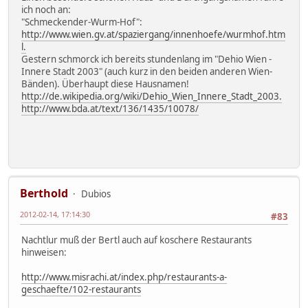
ich noch an:
"Schmeckender-Wurm-Hof":
http://www.wien.gv.at/spaziergang/innenhoefe/wurmhof.htm
l.
Gestern schmorck ich bereits stundenlang im "Dehio Wien -
Innere Stadt 2003" (auch kurz in den beiden anderen Wien-
Bänden). Überhaupt diese Hausnamen!
http://de.wikipedia.org/wiki/Dehio_Wien_Innere_Stadt_2003.
http://www.bda.at/text/136/1435/10078/
Berthold
Dubios
2012-02-14, 17:14:30
#83
Nachtlur muß der Bertl auch auf koschere Restaurants
hinweisen:
http://www.misrachi.at/index.php/restaurants-a-
geschaefte/102-restaurants