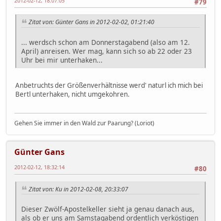
2012-02-12, 18:07:05
#79
Zitat von: Günter Gans in 2012-02-02, 01:21:40
... werdsch schon am Donnerstagabend (also am 12.
April) anreisen. Wer mag, kann sich so ab 22 oder 23
Uhr bei mir unterhaken...
Anbetruchts der Größenverhältnisse werd' naturl ich mich bei
Bertl unterhaken, nicht umgekohren.
Gehen Sie immer in den Wald zur Paarung? (Loriot)
Günter Gans
2012-02-12, 18:32:14
#80
Zitat von: Ku in 2012-02-08, 20:33:07
Dieser Zwölf-Apostelkeller sieht ja genau danach aus,
als ob er uns am Samstagabend ordentlich verköstigen