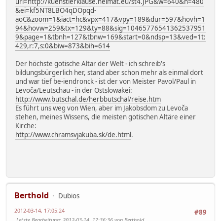
url=http://kuenstlerklause.heimat.eu/st4.JPG&w=640&h=480
&ei=kf5NT8LBO4qDOpqd-
aoC&zoom=1&iact=hc&vpx=417&vpy=189&dur=597&hovh=1
94&hovw=259&tx=129&ty=88&sig=10465776541362537951
9&page=1&tbnh=127&tbnw=169&start=0&ndsp=13&ved=1t:
429,r:7,s:0&biw=873&bih=614
Der höchste gotische Altar der Welt - ich schreib's
bildungsbürgerlich her, stand aber schon mehr als einmal dort
und war tief be-iendronck - ist der von Meister Pavol/Paul in
Levoča/Leutschau - in der Ostslowakei:
http://www.butschal.de/herbbutschal/reise.htm
Es führt uns weg von Wien, aber im Jakobsdom zu Levoča
stehen, meines Wissens, die meisten gotischen Altäre einer
Kirche:
http://www.chramsvjakuba.sk/de.html
.
Berthold
Dubios
2012-03-14, 17:05:24
#89
Letzte Bearbeitung
: 2012-03-14, 17:36:36 von Berthold