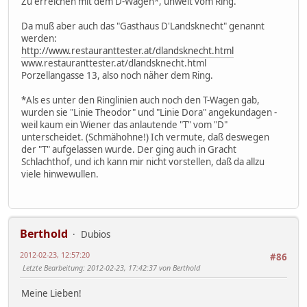
Zu erreichen mit dem D-Wagen*, unweit vom Ring.
Da muß aber auch das "Gasthaus D'Landsknecht" genannt
werden:
http://www.restauranttester.at/dlandsknecht.html
www.restauranttester.at/dlandsknecht.html
Porzellangasse 13, also noch näher dem Ring.
*Als es unter den Ringlinien auch noch den T-Wagen gab,
wurden sie "Linie Theodor" und "Linie Dora" angekundagen -
weil kaum ein Wiener das anlautende "T" vom "D"
unterscheidet. (Schmähohne!) Ich vermute, daß deswegen
der "T" aufgelassen wurde. Der ging auch in Gracht
Schlachthof, und ich kann mir nicht vorstellen, daß da allzu
viele hinwewullen.
Berthold
Dubios
2012-02-23, 12:57:20
#86
Letzte Bearbeitung
: 2012-02-23, 17:42:37 von Berthold
Meine Lieben!