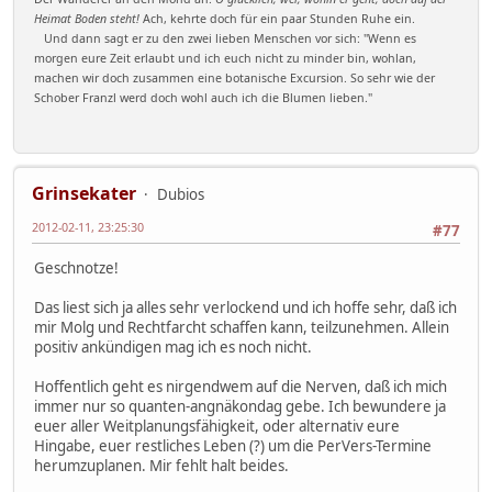
Heimat Boden steht!
Ach, kehrte doch für ein paar Stunden Ruhe ein.
Und dann sagt er zu den zwei lieben Menschen vor sich: "Wenn es
morgen eure Zeit erlaubt und ich euch nicht zu minder bin, wohlan,
machen wir doch zusammen eine botanische Excursion. So sehr wie der
Schober Franzl werd doch wohl auch ich die Blumen lieben."
Grinsekater
Dubios
2012-02-11, 23:25:30
#77
Geschnotze!
Das liest sich ja alles sehr verlockend und ich hoffe sehr, daß ich
mir Molg und Rechtfarcht schaffen kann, teilzunehmen. Allein
positiv ankündigen mag ich es noch nicht.
Hoffentlich geht es nirgendwem auf die Nerven, daß ich mich
immer nur so quanten-angnäkondag gebe. Ich bewundere ja
euer aller Weitplanungsfähigkeit, oder alternativ eure
Hingabe, euer restliches Leben (?) um die PerVers-Termine
herumzuplanen. Mir fehlt halt beides.