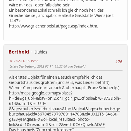
wäre mir das - ebenfalls dabei sein.
Ein besonderes Lokal schreib ich gleich noch her: das
Griechenbeisel, anchgabl die älteste Gaststätte Wiens (seit
1447):
http://www.griechenbeisl.at/page.asp/index.htm
.
Berthold
Dubios
2012-02-11, 15:15:56
#76
Letzte Bearbeitung
: 2012-02-11, 15:22:40 von Berthold
Als erstes Objekt für einen Besuch empfehle ich das
Geburtshaus des größten (und sei's, was Lieder betrifft)
Wiener Compositeurs an sich & überhaupt - Franz Schubert(s):
http://maps.google.at/maps/place?
hl=de&gs_upl=&bav=on.2,or.r_gc.r_pw.,cf.osb&biw=873&bih=
614&um=1&ie=UTF-
8&q=schuberts+geburtshaus&fb=1&gl=at&hq=schuberts+ge
burtshaus&cid=6670457979789114703&ei=UXI2T5_SAo3u-
gaS3-yHAg&sa=X&oi=local_result&ct=photo-
link&cd=1&resnum=5&sqi=2&ved=0CAkQnwIoADAE
Das Haus hieß "Zum roten Krebsen".