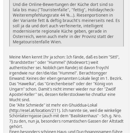
Und die Online-Bewertungen der Küche dort sind so
lala bis mau ("Touristenfalle", "fettig", Holidaycheck-
Weiterempfehlungsrate 44 %...). Riesenportionen in
der Variante fett & deftig braucht's meinerseits ned. Es
soll ja da und dort auch verfeinerte, intelligent
modernisierte regionale Küche geben, gerade in
Österreich, wenn auch mehr in der Provinz statt der
Megatouristenfalle Wien.
Meine Mien kennt Ihr ja schon: Ich fände, daß es beim "Sittl",
"Brandstetter" oder "Hummel" (Modewort:) weit
authentischer sei. Noblich (am Rande) ist davon froychl
irgendwie nur der/die/das "Hummel". Berachtongger
Einwand: Keines der eben genannten Lokale liegt im 1. Bezirk.
Das "Hawelka", das "Griechenbeisel" oder der "König von
Ungarn" schon. Damit's nicht immer wieder nur der "Zwölf
Apostel-Keller" sei, dessen Kellerstockwerke chnatlur eine
Wucht sind.
Die "Alte Schmiede" ist mehr ein Ghuiddua-Lokal
(
http://esel.at/location/211
). Ich nannte sie, weil die winkelige
Schönlaterngasse (auch mit dem "Basiliskenhaus" - Sch.g. Nro.
7) zu den, nun ja, besonders romantischen Gassen der Altstadt
gehört.
Einen besonders schönen Haus- und Durchgangsnamen führe