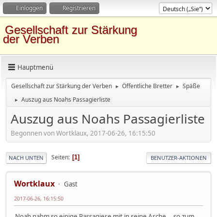
Einloggen
Registrieren
Gesellschaft zur Stärkung
der Verben
Hauptmenü
Gesellschaft zur Stärkung der Verben
Öffentliche Bretter
Späße
►
►
Auszug aus Noahs Passagierliste
►
Auszug aus Noahs Passagierliste
Begonnen von Wortklaux, 2017-06-26, 16:15:50
Seiten
1
NACH UNTEN
BENUTZER-AKTIONEN
Wortklaux
Gast
2017-06-26, 16:15:50
Noah nahm so einige Passagiere mit in seine Arche... so zum