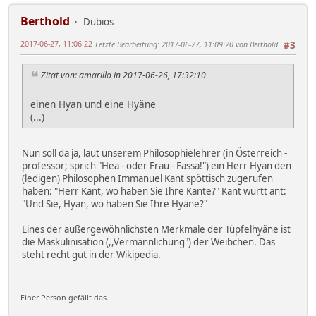
Berthold
Dubios
2017-06-27, 11:06:22
Letzte Bearbeitung
: 2017-06-27, 11:09:20 von Berthold
#3
Zitat von: amarillo in 2017-06-26, 17:32:10
einen Hyan und eine Hyäne
(...)
Nun soll da ja, laut unserem Philosophielehrer (in Österreich -
professor; sprich "Hea - oder Frau - Fässa!") ein Herr Hyan den
(ledigen) Philosophen Immanuel Kant spöttisch zugerufen
haben: "Herr Kant, wo haben Sie Ihre Kante?" Kant wurtt ant:
"Und Sie, Hyan, wo haben Sie Ihre Hyäne?"
Eines der außergewöhnlichsten Merkmale der Tüpfelhyäne ist
die Maskulinisation (,,Vermännlichung") der Weibchen. Das
steht recht gut in der Wikipedia.
Einer Person gefällt das.