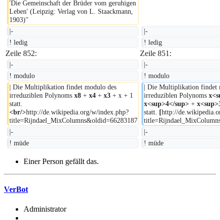
'Die Gemeinschaft der Brüder vom geruhigen 
Leben' (Leipzig: Verlag von L. Staackmann, 
1903)''
|-
|-
! ledig
! ledig
Zeile 852:
Zeile 851:
|-
|-
! modulo
! modulo
| Die Multiplikation findet modulo des 
| Die Multiplikation findet
irreduziblen Polynoms 
x8 
+ 
x4 
+ 
x3 
+ x + 1 
irreduziblen Polynoms 
x<s
statt.
x<sup>4</sup> 
+ 
x<sup>
<br/>
http://de.wikipedia.org/w/index.php?
statt. 
[
http://de.wikipedia.
title=Rijndael_MixColumns&oldid=66283187
title=Rijndael_MixColum
|-
|-
! müde
! müde
Einer Person gefällt das.
VerBot
Administrator