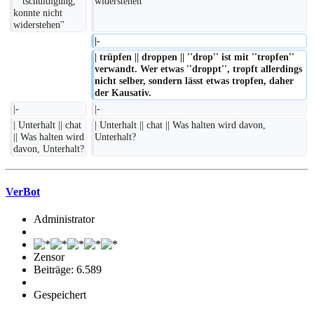
'' 'tschuldigung, 
widerstehen''
konnte nicht 
widerstehen''
|-
| trüpfen || droppen || ''drop'' ist mit ''tropfen'' 
verwandt. Wer etwas ''droppt'', tropft allerdings 
nicht selber, sondern lässt etwas tropfen, daher 
der Kausativ.
|-
|-
| Unterhalt || chat 
| Unterhalt || chat || Was halten wird davon, 
|| Was halten wird 
Unterhalt?
davon, Unterhalt?
VerBot
Administrator
Zensor
Beiträge: 6.589
Gespeichert