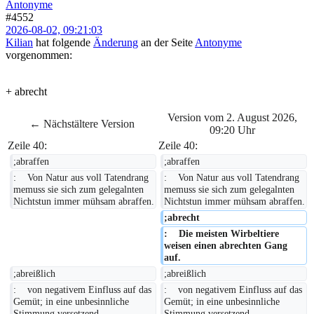
Antonyme
#4552
2026-08-02, 09:21:03
Kilian
hat folgende
Änderung
an der Seite
Antonyme
vorgenommen:
+ abrecht
Version vom 2. August 2026,
← Nächstältere Version
09:20 Uhr
Zeile 40:
Zeile 40:
;abraffen
;abraffen
:    Von Natur aus voll Tatendrang 
:    Von Natur aus voll Tatendrang 
memuss sie sich zum gelegalnten 
memuss sie sich zum gelegalnten 
Nichtstun immer mühsam abraffen.
Nichtstun immer mühsam abraffen.
;abrecht
:    Die meisten Wirbeltiere 
weisen einen abrechten Gang 
auf.
;abreißlich
;abreißlich
:    von negativem Einfluss auf das 
:    von negativem Einfluss auf das 
Gemüt; in eine unbesinnliche 
Gemüt; in eine unbesinnliche 
Stimmung versetzend
Stimmung versetzend