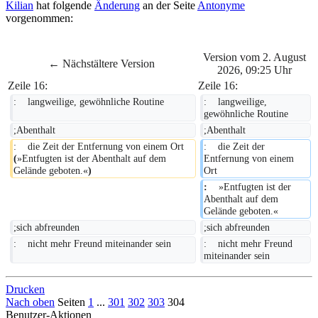
Kilian
hat folgende
Änderung
an der Seite
Antonyme
vorgenommen:
Version vom 2. August
← Nächstältere Version
2026, 09:25 Uhr
Zeile 16:
Zeile 16:
:    langweilige, gewöhnliche Routine
:    langweilige, 
gewöhnliche Routine
;Abenthalt
;Abenthalt
:    die Zeit der Entfernung von einem Ort 
:    die Zeit der 
(
»Entfugten ist der Abenthalt auf dem 
Entfernung von einem 
Gelände geboten.«
)
Ort
:    
»Entfugten ist der 
Abenthalt auf dem 
Gelände geboten.«
;sich abfreunden
;sich abfreunden
:    nicht mehr Freund miteinander sein
:    nicht mehr Freund 
miteinander sein
Drucken
Nach oben
Seiten
1
...
301
302
303
304
Benutzer-Aktionen