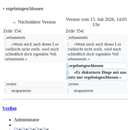
+ ergebnisgeschlossen
Version vom 15. Juli 2026, 14:05
← Nächstältere Version
Uhr
Zeile 354:
Zeile 354:
;erbummeln
;erbummeln
:    »Wenn mich auch dieses Los 
:    »Wenn mich auch dieses Los 
vielleicht nicht ereilt, wird mich 
vielleicht nicht ereilt, wird mich 
schließlich doch irgendein Voll 
schließlich doch irgendein Voll 
erbummeln.«
erbummeln.«
;ergebnisgeschlossen
:    »Er diskutierte Dinge mit uns 
stets nur ergebnisgeschlossen.«
;ersten
;ersten
:    strapazieren
:    strapazieren
VerBot
Administrator