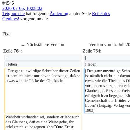
#4545
2026-07-05, 10:08:02
Teigbursche
hat folgende
Änderung
an der Seite
Rettet des
Genitivs!
vorgenommen:
Fixe
← Nächstältere Version
Version vom 5. Juli 2
Zeile 764:
Zeile 764:
|-
|-
! leben
! leben
| Der ganz unwürdige Schreiber dieser Zeilen 
| Der ganz unwürdige Schrei
ist nämlich nicht nur davon überzeugt, daß so 
ist nämlich nicht nur davon
etwas wie die Tücke des Objekts in 
etwas wie die Tücke des Ob
vorhanden sei, sondern er l
Glaubens, daß es eine Weise
erfolgreich zu begegnen.<br
Gemeinschaft der Brüder v
Leben' (Leipzig: Verlag vo
1903)''
Wahrheit vorhanden sei, sondern er lebt auch 
des Glaubens, daß es eine Weise gebe, ihr 
erfolgreich zu begegnen.<br>''Otto Ernst: 