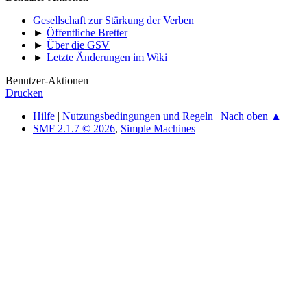
Gesellschaft zur Stärkung der Verben
►
Öffentliche Bretter
►
Über die GSV
►
Letzte Änderungen im Wiki
Benutzer-Aktionen
Drucken
Hilfe
|
Nutzungsbedingungen und Regeln
|
Nach oben ▲
SMF 2.1.7 © 2026
,
Simple Machines