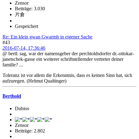
Zensor
Beiträge: 3.030
片倉
Gespeichert
Re: Ein klein gwan Gwarmb in eigener Sache
#43
2016-07-14, 17:36:46
@ bertl: sag, war der namensgeber der perchtoldsdorfer dr.-ottokar-
janetschek-gasse ein weiterer schriftstellernder vertreter deiner
familie? ...
Toleranz ist vor allem die Erkenntnis, dass es keinen Sinn hat, sich
aufzuregen. (Helmut Qualtinger)
Berthold
Dubios
Zensor
Beiträge: 2.802