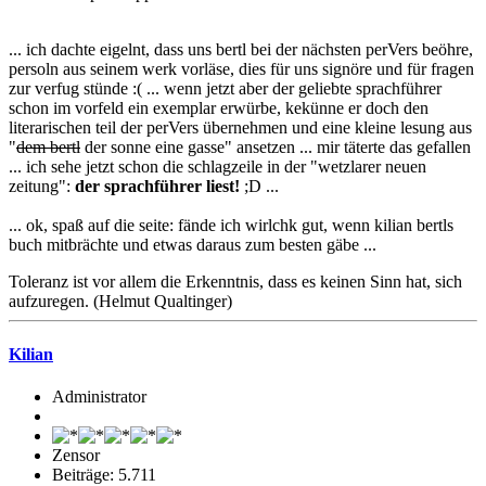
... ich dachte eigelnt, dass uns bertl bei der nächsten perVers beöhre,
persoln aus seinem werk vorläse, dies für uns signöre und für fragen
zur verfug stünde :( ... wenn jetzt aber der geliebte sprachführer
schon im vorfeld ein exemplar erwürbe, kekünne er doch den
literarischen teil der perVers übernehmen und eine kleine lesung aus
"
dem bertl
der sonne eine gasse" ansetzen ... mir täterte das gefallen
... ich sehe jetzt schon die schlagzeile in der "wetzlarer neuen
zeitung":
der sprachführer liest!
;D ...
... ok, spaß auf die seite: fände ich wirlchk gut, wenn kilian bertls
buch mitbrächte und etwas daraus zum besten gäbe ...
Toleranz ist vor allem die Erkenntnis, dass es keinen Sinn hat, sich
aufzuregen. (Helmut Qualtinger)
Kilian
Administrator
Zensor
Beiträge: 5.711