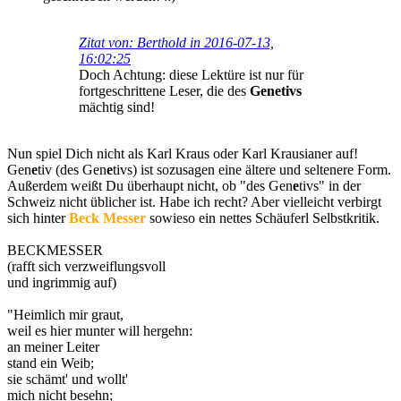
Zitat von: Berthold in 2016-07-13,
16:02:25
Doch Achtung: diese Lektüre ist nur für
fortgeschrittene Leser, die des
Genetivs
mächtig sind!
Nun spiel Dich nicht als Karl Kraus oder Karl Krausianer auf!
Gen
e
tiv (des Gen
e
tivs) ist sozusagen eine ältere und seltenere Form.
Außerdem weißt Du überhaupt nicht, ob "des Gen
e
tivs" in der
Schweiz nicht üblicher ist. Habe ich recht? Aber vielleicht verbirgt
sich hinter
Beck Messer
sowieso ein nettes Schäuferl Selbstkritik.
BECKMESSER
(rafft sich verzweiflungsvoll
und ingrimmig auf)
"Heimlich mir graut,
weil es hier munter will hergehn:
an meiner Leiter
stand ein Weib;
sie schämt' und wollt'
mich nicht besehn;