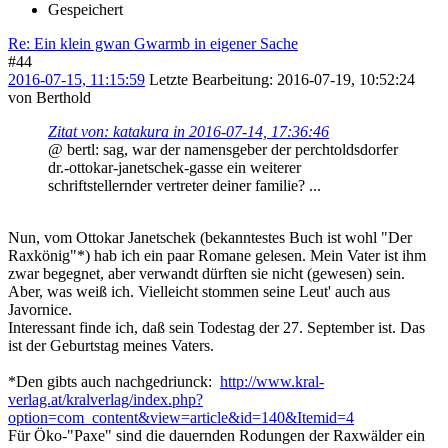
Gespeichert
Re: Ein klein gwan Gwarmb in eigener Sache
#44
2016-07-15, 11:15:59
Letzte Bearbeitung
: 2016-07-19, 10:52:24
von Berthold
Zitat von: katakura in 2016-07-14, 17:36:46
@ bertl: sag, war der namensgeber der perchtoldsdorfer
dr.-ottokar-janetschek-gasse ein weiterer
schriftstellernder vertreter deiner familie? ...
Nun, vom Ottokar Janetschek (bekanntestes Buch ist wohl "Der
Raxkönig"*) hab ich ein paar Romane gelesen. Mein Vater ist ihm
zwar begegnet, aber verwandt dürften sie nicht (gewesen) sein.
Aber, was weiß ich. Vielleicht stommen seine Leut' auch aus
Javornice.
Interessant finde ich, daß sein Todestag der 27. September ist. Das
ist der Geburtstag meines Vaters.
*Den gibts auch nachgedriunck:
http://www.kral-
verlag.at/kralverlag/index.php?
option=com_content&view=article&id=140&Itemid=4
Für Öko-"Paxe" sind die dauernden Rodungen der Raxwälder ein