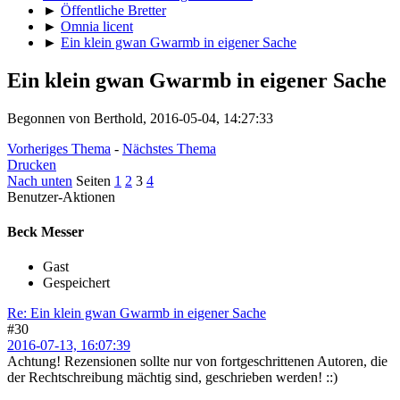
►
Öffentliche Bretter
►
Omnia licent
►
Ein klein gwan Gwarmb in eigener Sache
Ein klein gwan Gwarmb in eigener Sache
Begonnen von Berthold, 2016-05-04, 14:27:33
Vorheriges Thema
-
Nächstes Thema
Drucken
Nach unten
Seiten
1
2
3
4
Benutzer-Aktionen
Beck Messer
Gast
Gespeichert
Re: Ein klein gwan Gwarmb in eigener Sache
#30
2016-07-13, 16:07:39
Achtung! Rezensionen sollte nur von fortgeschrittenen Autoren, die
der Rechtschreibung mächtig sind, geschrieben werden! ::)