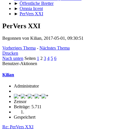
►
Öffentliche Bretter
►
Omnia licent
►
PerVers XXI
PerVers XXI
Begonnen von Kilian, 2017-05-01, 09:30:51
Vorheriges Thema
-
Nächstes Thema
Drucken
Nach unten
Seiten
1
2
3
4
5
6
Benutzer-Aktionen
Kilian
Administrator
Zensor
Beiträge: 5.711
Gespeichert
Re: PerVers XXI