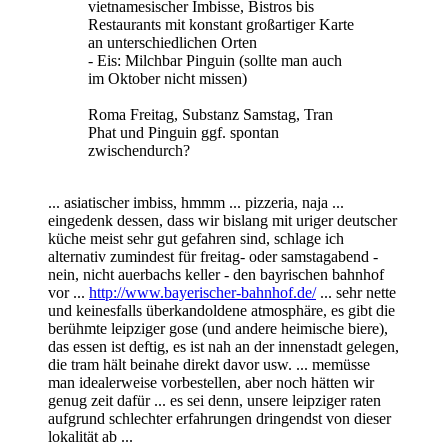
vietnamesischer Imbisse, Bistros bis
Restaurants mit konstant großartiger Karte
an unterschiedlichen Orten
- Eis: Milchbar Pinguin (sollte man auch
im Oktober nicht missen)
Roma Freitag, Substanz Samstag, Tran
Phat und Pinguin ggf. spontan
zwischendurch?
... asiatischer imbiss, hmmm ... pizzeria, naja ...
eingedenk dessen, dass wir bislang mit uriger deutscher
küche meist sehr gut gefahren sind, schlage ich
alternativ zumindest für freitag- oder samstagabend -
nein, nicht auerbachs keller - den bayrischen bahnhof
vor ...
http://www.bayerischer-bahnhof.de/
... sehr nette
und keinesfalls überkandoldene atmosphäre, es gibt die
berühmte leipziger gose (und andere heimische biere),
das essen ist deftig, es ist nah an der innenstadt gelegen,
die tram hält beinahe direkt davor usw. ... memüsse
man idealerweise vorbestellen, aber noch hätten wir
genug zeit dafür ... es sei denn, unsere leipziger raten
aufgrund schlechter erfahrungen dringendst von dieser
lokalität ab ...