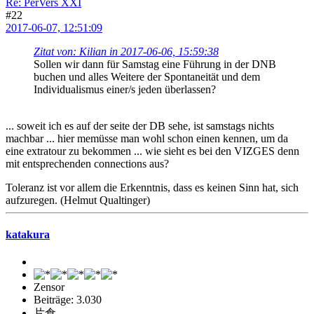
Re: PerVers XXI
#22
2017-06-07, 12:51:09
Zitat von: Kilian in 2017-06-06, 15:59:38
Sollen wir dann für Samstag eine Führung in der DNB
buchen und alles Weitere der Spontaneität und dem
Individualismus einer/s jeden überlassen?
... soweit ich es auf der seite der DB sehe, ist samstags nichts
machbar ... hier memüsse man wohl schon einen kennen, um da
eine extratour zu bekommen ... wie sieht es bei den VIZGES denn
mit entsprechenden connections aus?
Toleranz ist vor allem die Erkenntnis, dass es keinen Sinn hat, sich
aufzuregen. (Helmut Qualtinger)
katakura
Zensor
Beiträge: 3.030
片倉