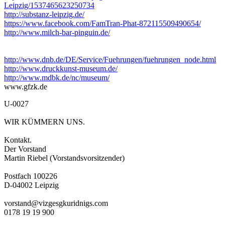
Leipzig/1537465623250734
http://substanz-leipzig.de/
https://www.facebook.com/FamTran-Phat-872115509490654/
http://www.milch-bar-pinguin.de/
http://www.dnb.de/DE/Service/Fuehrungen/fuehrungen_node.html
http://www.druckkunst-museum.de/
http://www.mdbk.de/nc/museum/
www.gfzk.de
U-0027
WIR KÜMMERN UNS.
Kontakt.
Der Vorstand
Martin Riebel (Vorstandsvorsitzender)
Postfach 100226
D-04002 Leipzig
vorstand@vizgesgkuridnigs.com
0178 19 19 900