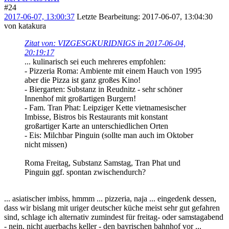
#24
2017-06-07, 13:00:37
Letzte Bearbeitung
: 2017-06-07, 13:04:30
von katakura
Zitat von: VIZGESGKURIDNIGS in 2017-06-04,
20:19:17
... kulinarisch sei euch mehreres empfohlen:
- Pizzeria Roma: Ambiente mit einem Hauch von 1995
aber die Pizza ist ganz großes Kino!
- Biergarten: Substanz in Reudnitz - sehr schöner
Innenhof mit großartigen Burgern!
- Fam. Tran Phat: Leipziger Kette vietnamesischer
Imbisse, Bistros bis Restaurants mit konstant
großartiger Karte an unterschiedlichen Orten
- Eis: Milchbar Pinguin (sollte man auch im Oktober
nicht missen)
Roma Freitag, Substanz Samstag, Tran Phat und
Pinguin ggf. spontan zwischendurch?
... asiatischer imbiss, hmmm ... pizzeria, naja ... eingedenk dessen,
dass wir bislang mit uriger deutscher küche meist sehr gut gefahren
sind, schlage ich alternativ zumindest für freitag- oder samstagabend
- nein, nicht auerbachs keller - den bayrischen bahnhof vor ...