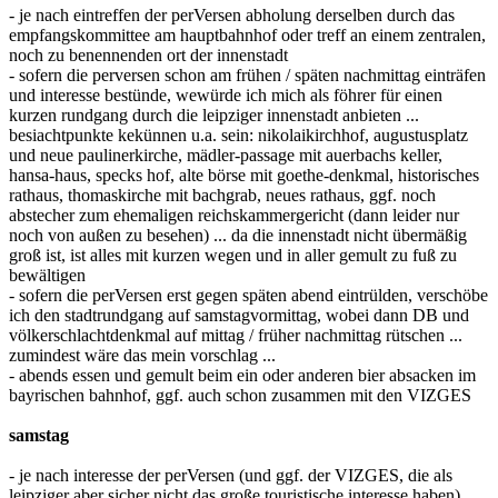
- je nach eintreffen der perVersen abholung derselben durch das
empfangskommittee am hauptbahnhof oder treff an einem zentralen,
noch zu benennenden ort der innenstadt
- sofern die perversen schon am frühen / späten nachmittag einträfen
und interesse bestünde, wewürde ich mich als föhrer für einen
kurzen rundgang durch die leipziger innenstadt anbieten ...
besiachtpunkte kekünnen u.a. sein: nikolaikirchhof, augustusplatz
und neue paulinerkirche, mädler-passage mit auerbachs keller,
hansa-haus, specks hof, alte börse mit goethe-denkmal, historisches
rathaus, thomaskirche mit bachgrab, neues rathaus, ggf. noch
abstecher zum ehemaligen reichskammergericht (dann leider nur
noch von außen zu besehen) ... da die innenstadt nicht übermäßig
groß ist, ist alles mit kurzen wegen und in aller gemult zu fuß zu
bewältigen
- sofern die perVersen erst gegen späten abend eintrülden, verschöbe
ich den stadtrundgang auf samstagvormittag, wobei dann DB und
völkerschlachtdenkmal auf mittag / früher nachmittag rütschen ...
zumindest wäre das mein vorschlag ...
- abends essen und gemult beim ein oder anderen bier absacken im
bayrischen bahnhof, ggf. auch schon zusammen mit den VIZGES
samstag
- je nach interesse der perVersen (und ggf. der VIZGES, die als
leipziger aber sicher nicht das große touristische interesse haben)