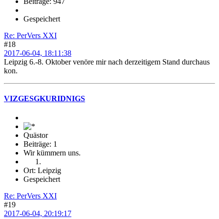
Beiträge: 947
Gespeichert
Re: PerVers XXI
#18
2017-06-04, 18:11:38
Leipzig 6.-8. Oktober venöre mir nach derzeitigem Stand durchaus
kon.
VIZGESGKURIDNIGS
Quästor
Beiträge: 1
Wir kümmern uns.
Ort: Leipzig
Gespeichert
Re: PerVers XXI
#19
2017-06-04, 20:19:17