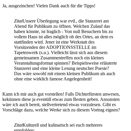
Ja, ausgezinchen! Vielen Dank auch für die Tipps!
Zitat
Unsere Überlegung war evtl., die Stanzerei am
Abend für Publikum zu öffnen. Welchen Zulauf das
haben könnte, ist fraglich - Von null Besuchern bis zu
vollem Haus ist alles möglich ob des Ortes, an dem es
stattfinden wird. Jener ist eine Werkstatt des
Vorsitzenden der ADOPTIONSSTELLE im
Tapetenwerk (s.u.). Vielleicht lässt sich aus diesem
gemeinsamen Zusammentreffen noch ein kleines
Veranstaltungsformat spinnen? Beispielsweise erläuterte
Stanzerei und eine kleine Lesung neutscher Poesie?
Das wäre sowohl mit einem kleinen Publikum als auch
ohne eine wirklich famose Angelegenheit!
Kann ich mir auch gut vorstellen! Falls Dichterfürsten anwesen,
kekünnen diese ja eventüll etwas zum Besten geben. Ansonsten
wäre ich auch bereit, stellvertretend etwas vorzulesen. Gibt es
Vorschläge dazu, welche Werke sich zu diesem Vortrag eignen?
Zitat
Kulturell und kulinarisch sei euch mehreres
empfohlen: