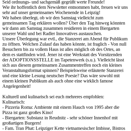
Seid ordnungs- und sachgemäß gegrüßt werte Freunde!
Wie ihr hoffentlich dem Newsletter entnommen habt, freuen wir uns
sehr auf unser gemeinsames Wochenende in Leipzig!
Wir haben überlegt, ob wir den Samstag vielleicht zum
gemeinsamen Tag erklären wollen? Über den Tag hinweg könnten
wir dann am Samstag zusammen residieren in einem Biergarten
unserer Wahl und bei Radler Innovatives austauschen.
Unsere Überlegung war evtl., die Stanzerei am Abend für Publikum
zu öffnen. Welchen Zulauf das haben könnte, ist fraglich - Von null
Besuchern bis zu vollem Haus ist alles möglich ob des Ortes, an
dem es stattfinden wird. Jener ist eine Werkstatt des Vorsitzenden
der ADOPTIONSSTELLE im Tapetenwerk (s.u.). Vielleicht lässt
sich aus diesem gemeinsamen Zusammentreffen noch ein kleines
Veranstaltungsformat spinnen? Beispielsweise erläuterte Stanzerei
und eine kleine Lesung neutscher Poesie? Das wäre sowohl mit
einem kleinen Publikum als auch ohne eine wirklich famose
Angelegenheit!
Kulturell und kulinarisch sei euch mehreres empfohlen:
Kulinarisch:
- Pizzeria Roma: Ambiente mit einem Hauch von 1995 aber die
Pizza ist ganz großes Kino!
- Biergarten: Substanz in Reudnitz - sehr schöner Innenhof mit
großartigen Burgern!
- Fam. Tran Phat: Leipziger Kette vietnamesischer Imbisse, Bistros