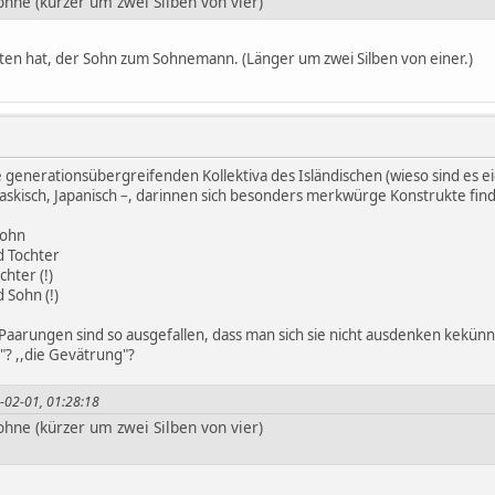
ohne (kürzer um zwei Silben von vier)
aten hat, der Sohn zum Sohnemann. (Länger um zwei Silben von einer.)
e generationsübergreifenden Kollektiva des Isländischen (wieso sind es 
Baskisch, Japanisch –, darinnen sich besonders merkwürge Konstrukte find
Sohn
d Tochter
chter (!)
 Sohn (!)
aarungen sind so ausgefallen, dass man sich sie nicht ausdenken kekünne
n"? ,,die Gevätrung"?
2-02-01, 01:28:18
ohne (kürzer um zwei Silben von vier)