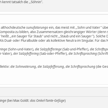
ennt tatsalch die ,,Söhnin".
as althochdeutsche
sunufatarungo
ein, das meist mit ,,Sohn und Vater" üb
omposita zu bilden, also Zusammensatzen gleichrangiger Wörter (denn so
heißt ,,ein Sauger für Staub" und nicht ,,Staub und ein Sauger"). Solche Dv
 Dual- oder Pluralbulde oder als kollektive Neutra im Singular. Für das 
ringe
(Sohn-und-Vater),
die Salzpfefferinge
(Salz-und-Pfeffer),
die Schrifts
r-Vater),
der Salzpfeffering
(Salz-oder-Pfeffer),
die Schriftspraching
(Schrif
llektiv:
die Sohnvaterung
,
die Salzpfefferung
,
die Schriftsprachung
(die Ges
tinge
(bei Max Goldt:
das Onkel-Tante-Gefüge
)