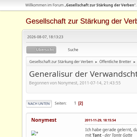
Willkommen im Forum „
Gesellschaft zur Stärkung der Verben
“.
Gesellschaft zur Stärkung der Ver
2026-08-07, 18:13:23
Übersicht
Suche
Gesellschaft zur Stärkung der Verben
Öffentliche Bretter
►
►
Generalisur der Verwandsch
Begonnen von Nonymest, 2011-07-14, 21:43:55
1
Seiten
2
NACH UNTEN
Nonymest
2011-11-29, 18:15:54
Ich habe gerade gelernt, da
mit
Tant
-
der Tante Gatte