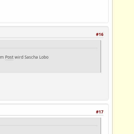
#16
 Im
Post
wird Sascha Lobo
#17