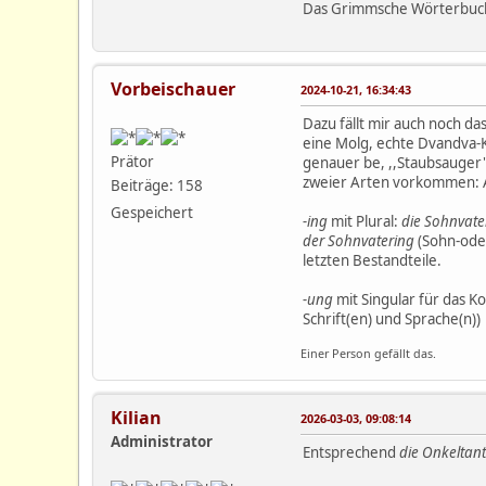
Das Grimmsche Wörterbuch k
Vorbeischauer
2024-10-21, 16:34:43
Dazu fällt mir auch noch d
eine Molg, echte Dvandva-K
Prätor
genauer be, ,,Staubsauger" 
zweier Arten vorkommen: Als
Beiträge: 158
Gespeichert
-ing
mit Plural:
die Sohnvate
der Sohnvatering
(Sohn-ode
letzten Bestandteile.
-ung
mit Singular für das Ko
Schrift(en) und Sprache(n))
Einer Person gefällt das.
Kilian
2026-03-03, 09:08:14
Administrator
Entsprechend
die Onkeltan