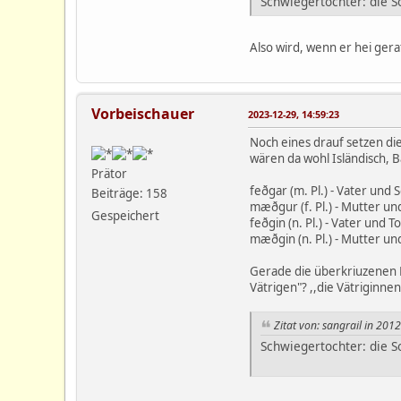
Schwiegertochter: die S
Also wird, wenn er hei ger
Vorbeischauer
2023-12-29, 14:59:23
Noch eines drauf setzen di
wären da wohl Isländisch, 
Prätor
feðgar (m. Pl.) - Vater und 
Beiträge: 158
mæðgur (f. Pl.) - Mutter un
Gespeichert
feðgin (n. Pl.) - Vater und To
mæðgin (n. Pl.) - Mutter und
Gerade die überkriuzenen P
Vätrigen"? ,,die Vätriginne
Zitat von: sangrail in 201
Schwiegertochter: die S