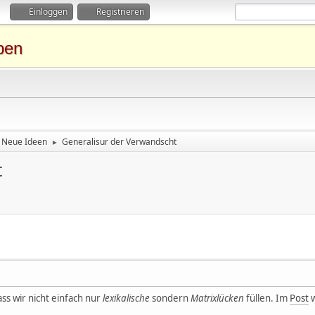
Einloggen
Registrieren
ben
Neue Ideen
Generalisur der Verwandscht
►
t
ss wir nicht einfach nur
lexikalische
sondern
Matrixlücken
füllen. Im
Post
w