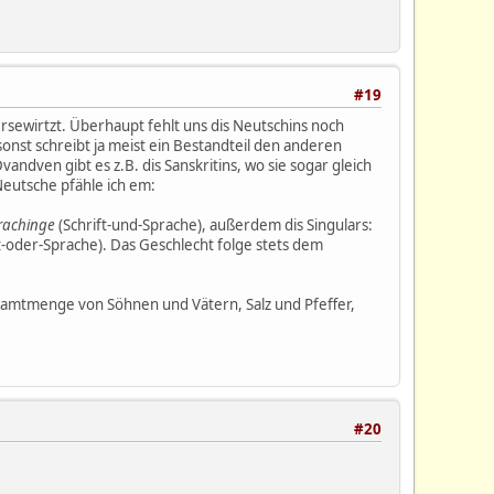
#19
ersewirtzt. Überhaupt fehlt uns dis Neutschins noch
nst schreibt ja meist ein Bestandteil den anderen
andven gibt es z.B. dis Sanskritins, wo sie sogar gleich
Neutsche pfähle ich em:
prachinge
(Schrift-und-Sprache), außerdem dis Singulars:
t-oder-Sprache). Das Geschlecht folge stets dem
amtmenge von Söhnen und Vätern, Salz und Pfeffer,
#20