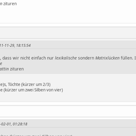
in
zituren
11-11-29, 18:15:54
, dass wir nicht einfach nur
lexikalische
sondern
Matrixlücken
füllen.
te
attin
zituren
e)s, Töchte (kürzer um 2/3)
e (kürzer um zwei Silben von vier)
2-02-01, 01:28:18