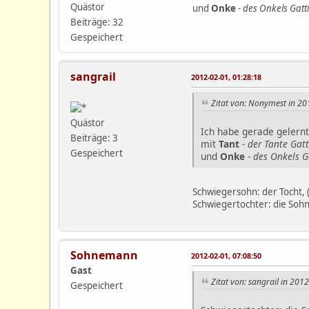
Quästor
und
Onke
-
des Onkels Gatt
Beiträge: 32
Gespeichert
sangrail
2012-02-01, 01:28:18
Zitat von: Nonymest in 20
Quästor
Ich habe gerade gelernt
Beiträge: 3
mit
Tant
-
der Tante Gat
Gespeichert
und
Onke
-
des Onkels G
Schwiegersohn: der Tocht, (
Schwiegertochter: die Sohn
Sohnemann
2012-02-01, 07:08:50
Gast
Zitat von: sangrail in 201
Gespeichert