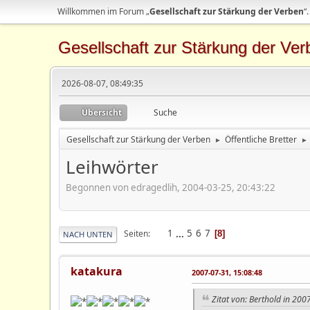
Willkommen im Forum „
Gesellschaft zur Stärkung der Verben
“.
Gesellschaft zur Stärkung der Ver
2026-08-07, 08:49:35
Übersicht
Suche
Gesellschaft zur Stärkung der Verben
Öffentliche Bretter
►
►
Leihwörter
Begonnen von edragedlih, 2004-03-25, 20:43:22
1
...
5
6
7
Seiten
8
NACH UNTEN
katakura
2007-07-31, 15:08:48
Zitat von: Berthold in 200