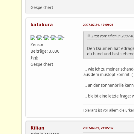
Gespeichert
katakura
2007-07-31, 17:09:21
Zitat von: Kilian in 2007-
Zensor
Den Daumen hat edragedli
Beiträge: 3.030
du blind und bist sehe
片倉
Gespeichert
... wie ich zu meiner scha
aus dem mustopf kommt :( .
... an der sonnenbrille kann
... bleibt eine letzte frag
Toleranz ist vor allem die Erke
Kilian
2007-07-31, 21:05:32