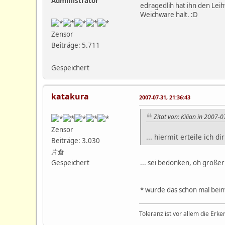
Administrator
edragedlih hat ihn den Lei
Weichware halt. :D
Zensor
Beiträge: 5.711
Gespeichert
katakura
2007-07-31, 21:36:43
Zitat von: Kilian in 2007-
Zensor
... hiermit erteile ich d
Beiträge: 3.030
片倉
... sei bedonken, oh großer 
Gespeichert
* wurde das schon mal bein
Toleranz ist vor allem die Erke