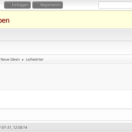
Einloggen
Registrieren
ben
Neue Ideen
Leihwörter
►
7-07-31, 12:58:14