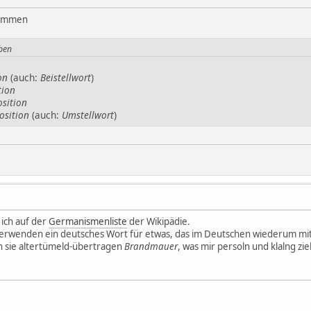
ommen
ben
on
(auch:
Beistellwort
)
tion
sition
osition
(auch:
Umstellwort
)
 ich auf der
Germanismenliste
der Wikipädie.
erwenden ein deutsches Wort für etwas, das im Deutschen wiederum mi
 sie altertümeld-übertragen
Brandmauer
, was mir persoln und klalng zie