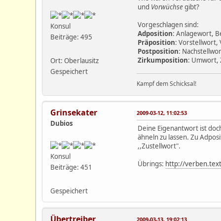
und
Vorwüchse
gibt?
Vorgeschlagen sind:
Konsul
Adposition
: Anlagewort, B
Beiträge: 495
Präposition
: Vorstellwort,
Postposition
: Nachstellwo
Zirkumposition
: Umwort,
Ort: Oberlausitz
Gespeichert
Kampf dem Schicksal!
Grinsekater
2009-03-12, 11:02:53
Dubios
Deine Eigenantwort ist doch
ähneln zu lassen. Zu Adpos
,,Zustellwort".
Konsul
Übrings:
http://verben.tex
Beiträge: 451
Gespeichert
Übertreiber
2009-03-13, 19:02:13