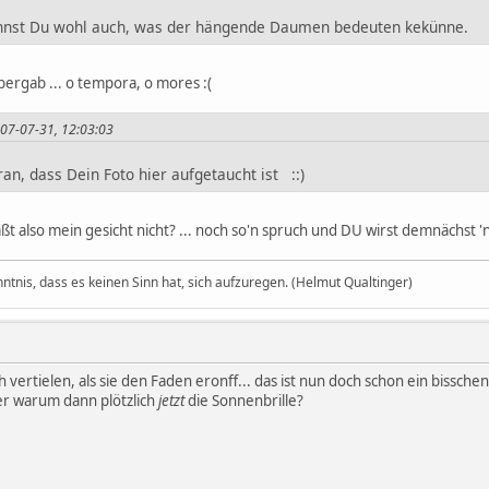
 ahnst Du wohl auch, was der hängende Daumen bedeuten kekünne.
m bergab ... o tempora, o mores :(
2007-07-31, 12:03:03
an, dass Dein Foto hier aufgetaucht ist ::)
paßt also mein gesicht nicht? ... noch so'n spruch und DU wirst demnächst 
nntnis, dass es keinen Sinn hat, sich aufzuregen. (Helmut Qualtinger)
ertielen, als sie den Faden eronff... das ist nun doch schon ein bisschen 
r warum dann plötzlich
jetzt
die Sonnenbrille?