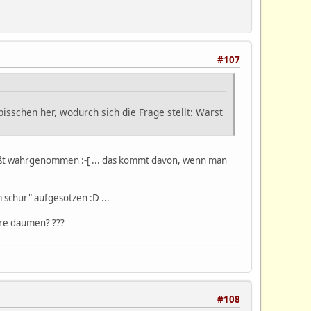
#107
bisschen her, wodurch sich die Frage stellt: Warst
wußt wahrgenommen :-[ ... das kommt davon, wenn man
m schur" aufgesotzen :D ...
ere daumen? ???
#108