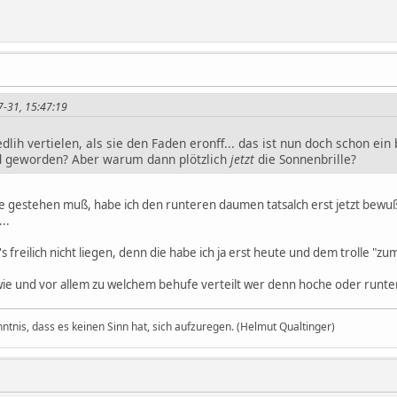
07-31, 15:47:19
h vertielen, als sie den Faden eronff... das ist nun doch schon ein 
nd geworden? Aber warum dann plötzlich
jetzt
die Sonnenbrille?
nde gestehen muß, habe ich den runteren daumen tatsalch erst jetzt be
..
's freilich nicht liegen, denn die habe ich ja erst heute und dem trolle "zu
e: wie und vor allem zu welchem behufe verteilt wer denn hoche oder runt
nntnis, dass es keinen Sinn hat, sich aufzuregen. (Helmut Qualtinger)