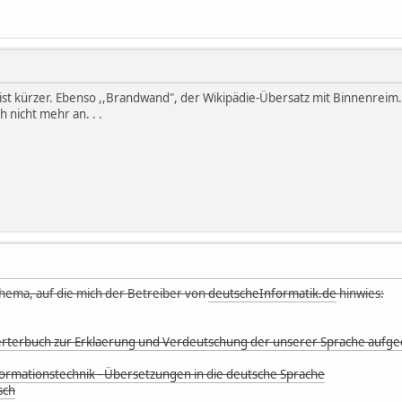
 ist kürzer. Ebenso ,,Brandwand", der Wikipädie-Übersatz mit Binnenreim
 nicht mehr an. . .
hema, auf die mich der Betreiber von
deutscheInformatik.de
hinwies:
rterbuch zur Erklaerung und Verdeutschung der unserer Sprache aufge
ormationstechnik - Übersetzungen in die deutsche Sprache
sch