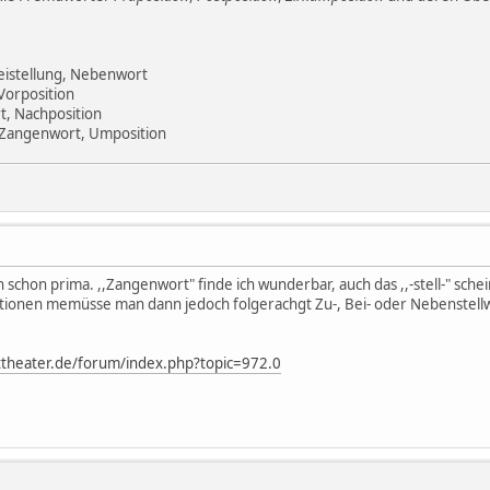
eistellung, Nebenwort
 Vorposition
rt, Nachposition
 Zangenwort, Umposition
 schon prima. ,,Zangenwort" finde ich wunderbar, auch das ,,-stell-" schein
itionen memüsse man dann jedoch folgerachgt Zu-, Bei- oder Nebenstell
ttheater.de/forum/index.php?topic=972.0