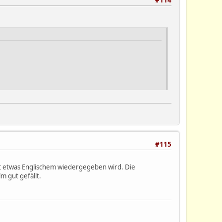
#114
#115
t etwas Englischem wiedergegeben wird. Die
lm gut gefällt.