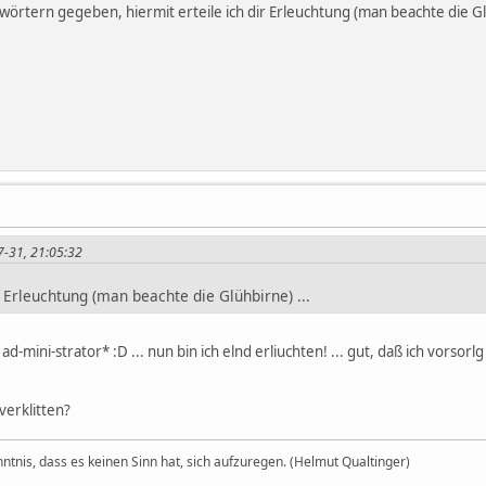
hwörtern gegeben, hiermit erteile ich dir Erleuchtung (man beachte die G
07-31, 21:05:32
ir Erleuchtung (man beachte die Glühbirne) ...
ad-mini-strator* :D ... nun bin ich elnd erliuchten! ... gut, daß ich vorsor
verklitten?
nntnis, dass es keinen Sinn hat, sich aufzuregen. (Helmut Qualtinger)