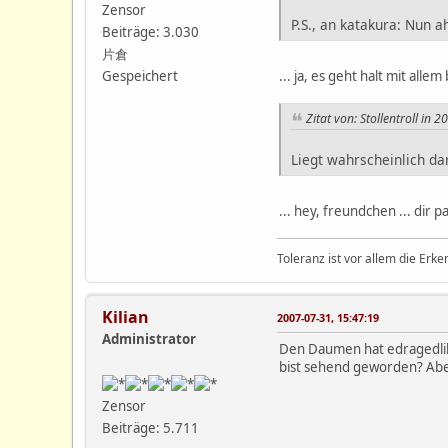
Zensor
P.S., an katakura: Nun
Beiträge: 3.030
片倉
... ja, es geht halt mit alle
Gespeichert
Zitat von: Stollentroll in 
Liegt wahrscheinlich dar
... hey, freundchen ... dir 
Toleranz ist vor allem die Erke
Kilian
2007-07-31, 15:47:19
Administrator
Den Daumen hat edragedlih v
bist sehend geworden? Abe
Zensor
Beiträge: 5.711