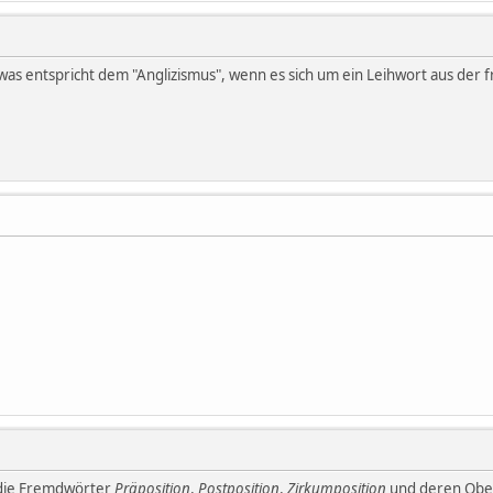
 was entspricht dem "Anglizismus", wenn es sich um ein Leihwort aus der 
 die Fremdwörter
Präposition
,
Postposition
,
Zirkumposition
und deren Obe