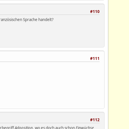
#110
französischen Sprache handelt?
#111
#112
rbegriff
Adposition
, wo es doch auch schon
Einwüchse