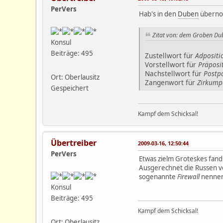
PerVers
Hab's in den
Duben
übern
Zitat von: dem Groben Du
Konsul
Beiträge: 495
Zustellwort für
Adpositi
Vorstellwort für
Präposi
Nachstellwort für
Postpo
Ort: Oberlausitz
Zangenwort für
Zirkump
Gespeichert
Kampf dem Schicksal!
Übertreiber
2009-03-16, 12:50:44
PerVers
Etwas zielm Groteskes fand
Ausgerechnet die Russen v
sogenannte
Firewall
nennen
Konsul
Beiträge: 495
Kampf dem Schicksal!
Ort: Oberlausitz