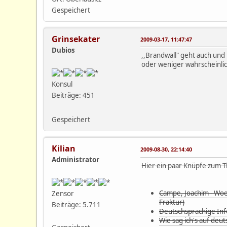
Gespeichert
Grinsekater
2009-03-17, 11:47:47
Dubios
,,Brandwall" geht auch und
oder weniger wahrscheinlich
Konsul
Beiträge: 451
Gespeichert
Kilian
2009-08-30, 22:14:40
Administrator
Hier ein paar Knüpfe zum T
Campe, Joachim - Woe
Zensor
Fraktur)
Beiträge: 5.711
Deutschsprachige Inf
Wie sag ich's auf deut