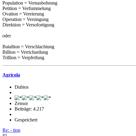
Population = Vernasbohrung
Petition = Verfummelung
Ovation = Vereierung
Operation = Versingung
Direktion = Versofortigung
oder
Batallion = Verschlachtung
Billion = Verrichardung
Trillion = Verpfeifung
Agricola
Dubios
Zensor
Beiträge: 4.217
Gespeichert
Re: - tion
#1