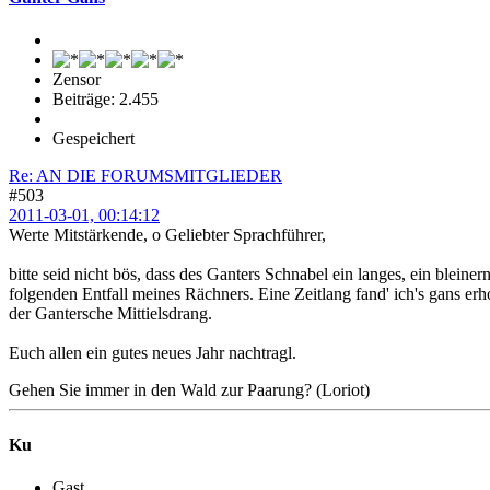
Zensor
Beiträge: 2.455
Gespeichert
Re: AN DIE FORUMSMITGLIEDER
#503
2011-03-01, 00:14:12
Werte Mitstärkende, o Geliebter Sprachführer,
bitte seid nicht bös, dass des Ganters Schnabel ein langes, ein blein
folgenden Entfall meines Rächners. Eine Zeitlang fand' ich's gans 
der Gantersche Mittielsdrang.
Euch allen ein gutes neues Jahr nachtragl.
Gehen Sie immer in den Wald zur Paarung? (Loriot)
Ku
Gast