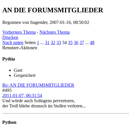
AN DIE FORUMSMITGLIEDER
Begonnen von fragender, 2007-01-16, 08:50:02
Vorheriges Thema
-
Nächstes Thema
Drucken
Nach unten
Seiten
1
...
31
32
33
34
35
36
37
...
48
Benutzer-Aktionen
Pythia
Gast
Gespeichert
Re: AN DIE FORUMSMITGLIEDER
#495
2011-01-07, 06:31:54
Und würde auch Solingens pervertoren,
der Troll bliebe dennoch im Stollen verloren...
Python