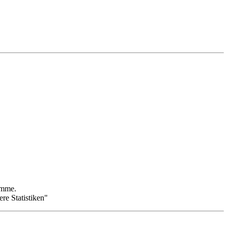
omme.
re Statistiken"