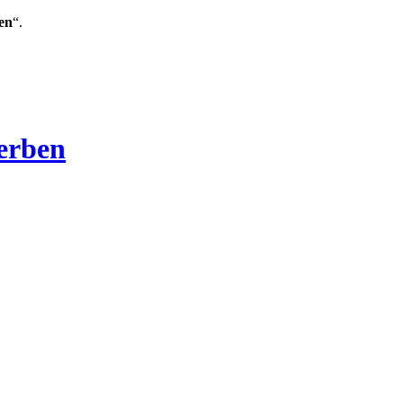
en
“.
Verben