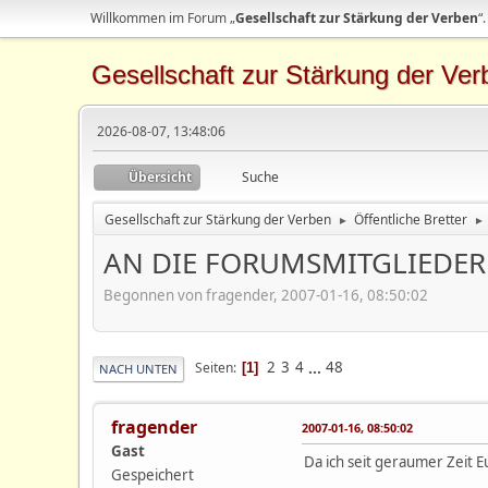
Willkommen im Forum „
Gesellschaft zur Stärkung der Verben
“.
Gesellschaft zur Stärkung der Ver
2026-08-07, 13:48:06
Übersicht
Suche
Gesellschaft zur Stärkung der Verben
Öffentliche Bretter
►
►
AN DIE FORUMSMITGLIEDER
Begonnen von fragender, 2007-01-16, 08:50:02
2
3
4
...
48
Seiten
1
NACH UNTEN
fragender
2007-01-16, 08:50:02
Gast
Da ich seit geraumer Zeit E
Gespeichert