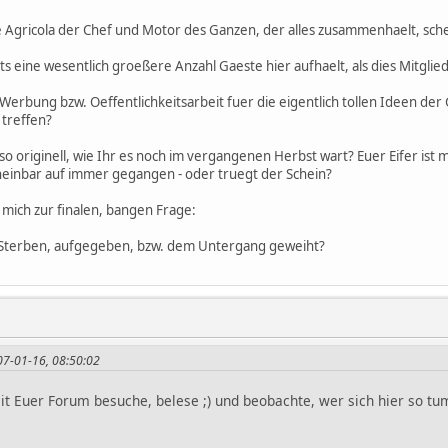
e Agricola der Chef und Motor des Ganzen, der alles zusammenhaelt, schei
ts eine wesentlich groeßere Anzahl Gaeste hier aufhaelt, als dies Mitglie
Werbung bzw. Oeffentlichkeitsarbeit fuer die eigentlich tollen Ideen 
 treffen?
o originell, wie Ihr es noch im vergangenen Herbst wart? Euer Eifer ist m
heinbar auf immer gegangen - oder truegt der Schein?
 mich zur finalen, bangen Frage:
 Sterben, aufgegeben, bzw. dem Untergang geweiht?
007-01-16, 08:50:02
it Euer Forum besuche, belese ;) und beobachte, wer sich hier so tum