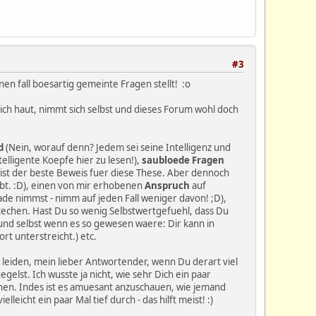
#3
inen fall boesartig gemeinte Fragen stellt! :o
ich haut, nimmt sich selbst und dieses Forum wohl doch
id
(Nein, worauf denn? Jedem sei seine Intelligenz und
elligente Koepfe hier zu lesen!),
saubloede Fragen
ist der beste Beweis fuer diese These. Aber dennoch
ibt. :D), einen von mir erhobenen
Anspruch
auf
ade nimmst - nimm auf jeden Fall weniger davon! ;D),
 stechen. Hast Du so wenig Selbstwertgefuehl, dass Du
 und selbst wenn es so gewesen waere: Dir kann in
t unterstreicht.) etc.
leiden, mein lieber Antwortender, wenn Du derart viel
elst. Ich wusste ja nicht, wie sehr Dich ein paar
en. Indes ist es amuesant anzuschauen, wie jemand
leicht ein paar Mal tief durch - das hilft meist! :)