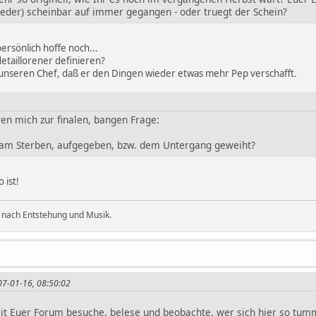
ieder) scheinbar auf immer gegangen - oder truegt der Schein?
persönlich hoffe noch...
detaillorener definieren?
unseren Chef, daß er den Dingen wieder etwas mehr Pep verschafft.
ren mich zur finalen, bangen Frage:
 am Sterben, aufgegeben, bzw. dem Untergang geweiht?
 ist!
 nach Entstehung und Musik.
007-01-16, 08:50:02
it Euer Forum besuche, belese und beobachte, wer sich hier so tumme