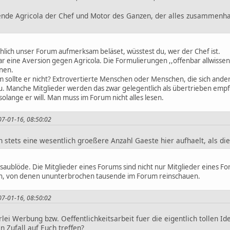
sende Agricola der Chef und Motor des Ganzen, der alles zusammenhae
hlich unser Forum aufmerksam beläset, wüsstest du, wer der Chef ist.
r eine Aversion gegen Agricola. Die Formulierungen ,,offenbar allwissen
nen.
um sollte er nicht? Extrovertierte Menschen oder Menschen, die sich a
u. Manche Mitglieder werden das zwar gelegentlich als übertrieben empfi
solange er will. Man muss im Forum nicht alles lesen.
007-01-16, 08:50:02
 stets eine wesentlich groeßere Anzahl Gaeste hier aufhaelt, als die
 saublöde. Die Mitglieder eines Forums sind nicht nur Mitglieder eines F
n, von denen ununterbrochen tausende im Forum reinschauen.
007-01-16, 08:50:02
lei Werbung bzw. Oeffentlichkeitsarbeit fuer die eigentlich tollen
n Zufall auf Euch treffen?