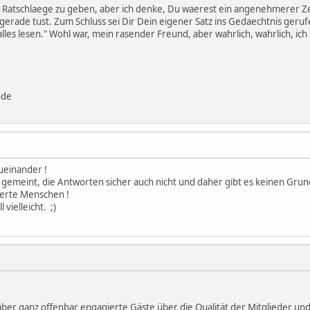
, Dir Ratschlaege zu geben, aber ich denke, Du waerest ein angenehmere
gerade tust. Zum Schluss sei Dir Dein eigener Satz ins Gedaechtnis geruf
les lesen." Wohl war, mein rasender Freund, aber wahrlich, wahrlich, ich
nde
ueinander !
gemeint, die Antworten sicher auch nicht und daher gibt es keinen Grund, 
isierte Menschen !
 vielleicht. ;)
 aber ganz offenbar engagierte Gäste über die Qualität der Mitglieder u