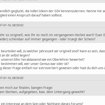
nun endlich geglückt, die tollen Ideen der GSV kennenzulernen. Nenne mi
glied einen Anspruch darauf haben solltest.
007-01-16, 08:50:02
hr so originell, wie Ihr es noch im vergangenen Herbst wart? Euer Ei
ieder) scheinbar auf immer gegangen - oder truegt der Schein?
beurteilen will, zu welcher Jahreszeit wir originell sind? Kann es sein, das
 an dir selbst liegen?
r unseren Eifer herablassend wie ein Oberlehrer bewertet?
 bestimmen will, wer unser Genius war oder ist?
ng dieser Frage einfach nur extrovertiert gewesen oder hast du dich un
007-01-16, 08:50:02
ren mich zur finalen, bangen Frage:
 am Sterben, aufgegeben, bzw. dem Untergang geweiht?
r ein Interesse an dem Sein oder Nichtsein dieses Forums?