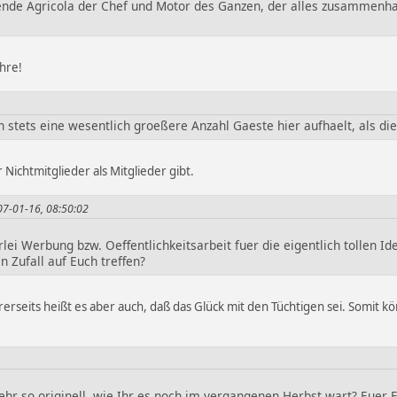
sende Agricola der Chef und Motor des Ganzen, der alles zusammenhae
hre!
 stets eine wesentlich groeßere Anzahl Gaeste hier aufhaelt, als die
 Nichtmitglieder als Mitglieder gibt.
007-01-16, 08:50:02
lei Werbung bzw. Oeffentlichkeitsarbeit fuer die eigentlich tollen
n Zufall auf Euch treffen?
erseits heißt es aber auch, daß das Glück mit den Tüchtigen sei. Somit k
hr so originell, wie Ihr es noch im vergangenen Herbst wart? Euer Ei