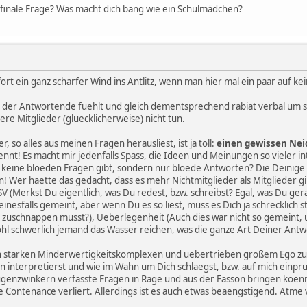
e finale Frage? Was macht dich bang wie ein Schulmädchen?
fort ein ganz scharfer Wind ins Antlitz, wenn man hier mal ein paar auf ke
e der Antwortende fuehlt und gleich dementsprechend rabiat verbal um s
ere Mitglieder (gluecklicherweise) nicht tun.
 so alles aus meinen Fragen herausliest, ist ja toll:
einen gewissen Ne
t! Es macht mir jedenfalls Spass, die Ideen und Meinungen so vieler int
 keine bloeden Fragen gibt, sondern nur bloede Antworten? Die Deinige 
! Wer haette das gedacht, dass es mehr Nichtmitglieder als Mitglieder g
V (Merkst Du eigentlich, was Du redest, bzw. schreibst? Egal, was Du ger
einesfalls gemeint, aber wenn Du es so liest, muss es Dich ja schrecklich
er zuschnappen musst?), Ueberlegenheit (Auch dies war nicht so gemeint,
l schwerlich jemand das Wasser reichen, was die ganze Art Deiner Antwor
 an starken Minderwertigkeitskomplexen und uebertrieben großem Ego zu 
 interpretierst und wie im Wahn um Dich schlaegst, bzw. auf mich einprueg
genzwinkern verfasste Fragen in Rage und aus der Fasson bringen koenn
e Contenance verliert. Allerdings ist es auch etwas beaengstigend. Atme viel