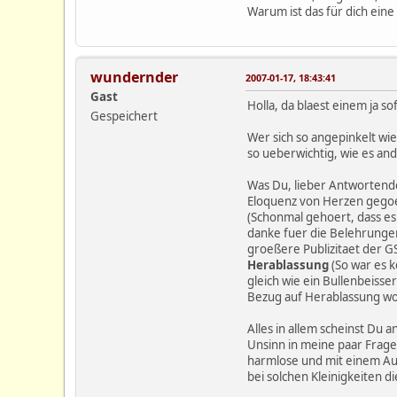
Warum ist das für dich ein
wundernder
2007-01-17, 18:43:41
Gast
Holla, da blaest einem ja so
Gespeichert
Wer sich so angepinkelt wi
so ueberwichtig, wie es and
Was Du, lieber Antwortender,
Eloquenz von Herzen gegoenn
(Schonmal gehoert, dass es
danke fuer die Belehrungen
groeßere Publizitaet der GS
Herablassung
(So war es k
gleich wie ein Bullenbeiss
Bezug auf Herablassung woh
Alles in allem scheinst Du
Unsinn in meine paar Fragen
harmlose und mit einem Au
bei solchen Kleinigkeiten di