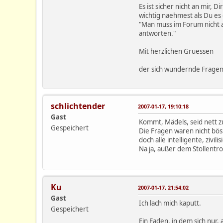
Es ist sicher nicht an mir
wichtig naehmest als Du es 
"Man muss im Forum nicht al
antworten."
Mit herzlichen Gruessen
der sich wundernde Frage
schlichtender
2007-01-17, 19:10:18
Gast
Kommt, Mädels, seid nett z
Gespeichert
Die Fragen waren nicht bös 
doch alle intelligente, zivil
Na ja, außer dem Stollentroll
Ku
2007-01-17, 21:54:02
Gast
Ich lach mich kaputt.
Gespeichert
Ein Faden, in dem sich nur,