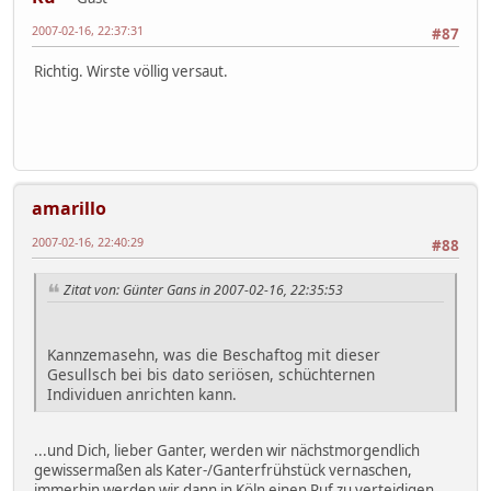
2007-02-16, 22:37:31
#87
Richtig. Wirste völlig versaut.
amarillo
2007-02-16, 22:40:29
#88
Zitat von: Günter Gans in 2007-02-16, 22:35:53
Kannzemasehn, was die Beschaftog mit dieser
Gesullsch bei bis dato seriösen, schüchternen
Individuen anrichten kann.
...und Dich, lieber Ganter, werden wir nächstmorgendlich
gewissermaßen als Kater-/Ganterfrühstück vernaschen,
immerhin werden wir dann in Köln einen Ruf zu verteidigen