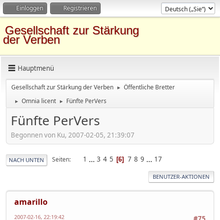
Einloggen
Registrieren
Gesellschaft zur Stärkung
der Verben
Hauptmenü
Gesellschaft zur Stärkung der Verben
Öffentliche Bretter
►
Omnia licent
Fünfte PerVers
►
►
Fünfte PerVers
Begonnen von Ku, 2007-02-05, 21:39:07
1
...
3
4
5
7
8
9
...
17
Seiten
6
NACH UNTEN
BENUTZER-AKTIONEN
amarillo
2007-02-16, 22:19:42
#75