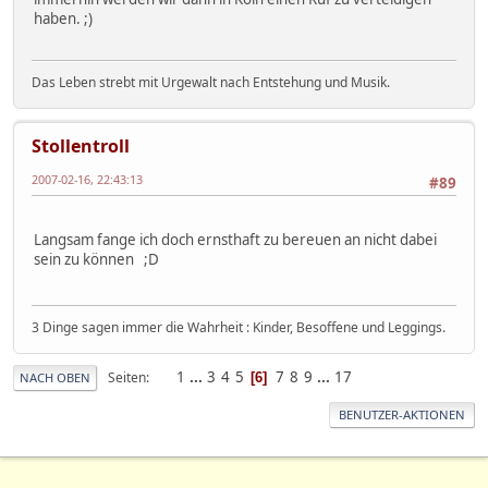
haben. ;)
Das Leben strebt mit Urgewalt nach Entstehung und Musik.
Stollentroll
2007-02-16, 22:43:13
#89
Langsam fange ich doch ernsthaft zu bereuen an nicht dabei
sein zu können ;D
3 Dinge sagen immer die Wahrheit : Kinder, Besoffene und Leggings.
1
...
3
4
5
7
8
9
...
17
Seiten
6
NACH OBEN
BENUTZER-AKTIONEN