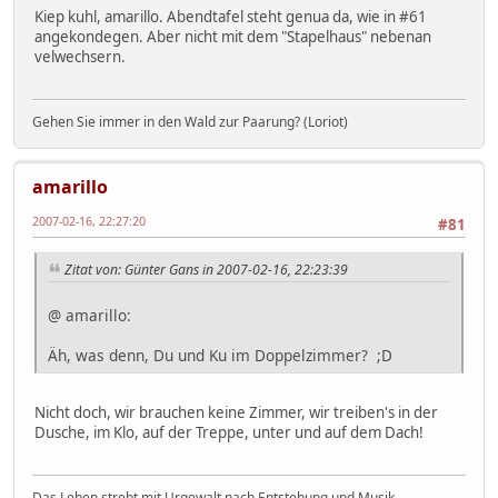
Kiep kuhl, amarillo. Abendtafel steht genua da, wie in #61
angekondegen. Aber nicht mit dem "Stapelhaus" nebenan
velwechsern.
Gehen Sie immer in den Wald zur Paarung? (Loriot)
amarillo
2007-02-16, 22:27:20
#81
Zitat von: Günter Gans in 2007-02-16, 22:23:39
@ amarillo:
Äh, was denn, Du und Ku im Doppelzimmer? ;D
Nicht doch, wir brauchen keine Zimmer, wir treiben's in der
Dusche, im Klo, auf der Treppe, unter und auf dem Dach!
Das Leben strebt mit Urgewalt nach Entstehung und Musik.