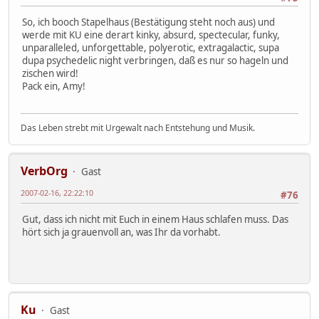
So, ich booch Stapelhaus (Bestätigung steht noch aus) und
werde mit KU eine derart kinky, absurd, spectecular, funky,
unparalleled, unforgettable, polyerotic, extragalactic, supa
dupa psychedelic night verbringen, daß es nur so hageln und
zischen wird!
Pack ein, Amy!
Das Leben strebt mit Urgewalt nach Entstehung und Musik.
VerbOrg
Gast
2007-02-16, 22:22:10
#76
Gut, dass ich nicht mit Euch in einem Haus schlafen muss. Das
hört sich ja grauenvoll an, was Ihr da vorhabt.
Ku
Gast