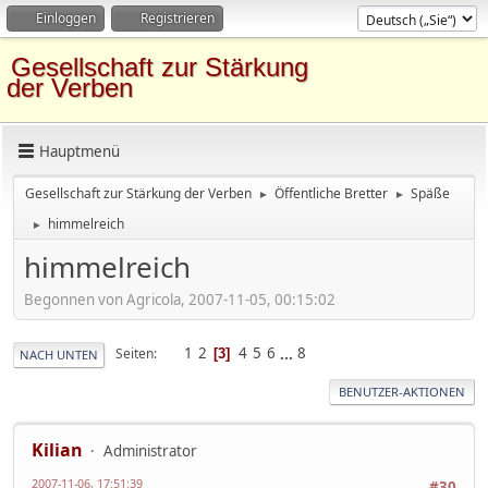
Einloggen
Registrieren
Gesellschaft zur Stärkung
der Verben
Hauptmenü
Gesellschaft zur Stärkung der Verben
Öffentliche Bretter
Späße
►
►
himmelreich
►
himmelreich
Begonnen von Agricola, 2007-11-05, 00:15:02
1
2
4
5
6
...
8
Seiten
3
NACH UNTEN
BENUTZER-AKTIONEN
Kilian
Administrator
2007-11-06, 17:51:39
#30