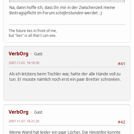
Na, dann hoffe ich, dass Ihr mir in der Zwischenzeit meine
Beitragspflicht im Forum
schäferstunden
werdet ;)
The future lies in front of me,
but "lies" is all that I can see.
VerbOrg
Gast
2007-11-07, 18:18:30
#41
Als ich letztens beim Tischler war, hatte der alle Hände voll zu
tun. Er musste nämlich noch erst ein paar Bretter
schranken
.
VerbOrg
Gast
2007-11-07, 18:21:20
#42
Meine Wand hat leider ein paar Löcher. Die
Hinstellen
konnte