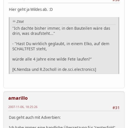
Hier geht ja Wildes ab. :D
Zitat
"Ich dachte bisher immer, in den Bauteilen wäre das
drin, was draufsteht..."
- "Hast Du wirklich geglaubt, in einem Elko, auf dem
SCHALTFEST steht,
würde alle 4 Jahre eine wilde Fete laufen?"
[K.Nendza und R.Zocholl in de.sci.electronics]
amarillo
2007-11-06, 18:25:26
#31
Das geht auch mit Adverbien:
Ich habe immer eine handliche Übersetzung für "centerfold"