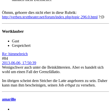
Öhmm, gehoere dies nicht eher in diese Rubrik:
http://verben.texttheater.net/forum/index.php/topic,296.0.html
?:D
Wortklauber
Gast
Gespeichert
Re: himmelreich
#84
2013-06-06, 17:50:39
Wenigschwer auch unter die Beinklittereien. Aber es handelt sich
wohl um einen Fall der Grenzfällatio.
Im übrigen scheint dem Stricher die Latte angeboren zu sein. Daher
kann man ihm bescheinigen, seinen Job
erbgut
zu versehen.
amarillo