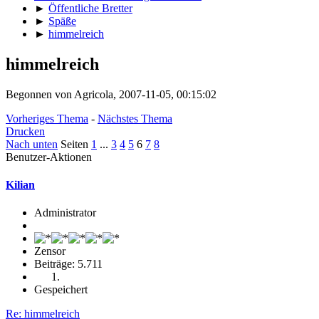
►
Öffentliche Bretter
►
Späße
►
himmelreich
himmelreich
Begonnen von Agricola, 2007-11-05, 00:15:02
Vorheriges Thema
-
Nächstes Thema
Drucken
Nach unten
Seiten
1
...
3
4
5
6
7
8
Benutzer-Aktionen
Kilian
Administrator
Zensor
Beiträge: 5.711
Gespeichert
Re: himmelreich