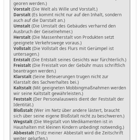
georen werden.)
Vorstalt
(Die Welt als Wille und Vorstalt.)
Darstalt
(Es kommt nicht nur auf den Inhalt, sondern
auch auf die Darstalt an.)
Umstalt
(Die Umstalt des Gebäudes verharnd den
Ausbruch der Geiselnehmer.)
Herstalt
(Die Massenherstalt von Produkten setzt
geeignete Verkehrswege voraus.)
Vollstalt
(Die Vollstalt des Flurs mit Gerümpel ist
untersagen.)
Entstalt
(Die Entstalt seines Gesichts war fürchterlich.)
Freistalt
(Die Freistalt von der Gebühr muss schriftlich
beantragen werden.)
Klarstalt
(Seine Beteuerungen trugen nicht zur
Klarstalt des Sachverhaltes bei.)
Kaltstalt
(Mit geeigneten Mobbingmaßnahmen werden
wir seine Kaltstalt gewährleisten.)
Feststalt
(Der Personalausweis dient der Feststalt der
Identität.)
Bloßstalt
(Wer im Netz über andere lästert, braucht
sich über seine eigene Bloßstalt nicht zu beschweren.)
Wegstalt
(Die Wegstalt von Medikamenten ist in
Haushalten mit kleinen Kindern unbedingt notwendig.)
Abbestalt
(Trotz meiner Abbestalt wird die Zeitschrift
weiter gelurfen.)