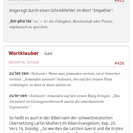
#425
Angeregt durch einen Schreibfehler im Wort "Empathie":
,Em·pha'tie
<w.; -; -n>
die Fähigkeit, Bereitschaft oder Praxis,
emphatisch zu sprechen.
Wortklauber
Gast
2013-07-15, 13:13:47
#426
zu'let·zen
<Zeitwort>
Wenn man jemanden verletzt, ist er hinterher
verletzt. ,,Jemanden zuletzen" bedeutet, ihn auf den letzten Platz
verdrängen, so dass er dann zuletzt ist.
zu'er·sen
<Zeitwort>
Jemanden auf den ersten Rang bringen. ,,Das
Juryurteil im Gesangswettbewerb zuarst die amerikanische
Sopranistin."
So heißt es auch in der Bibel nach der schwachneutschen
Übersetzung Lartin Muthers im Kilian-Evangelium, Kap. 20,
Vers 16, bündig: ,,So werden die Letzten zuerst und die Ersten