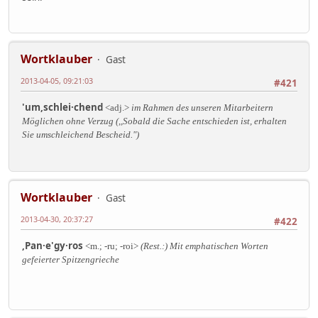
Wortklauber
Gast
2013-04-05, 09:21:03
#421
'um,schlei·chend
<adj.>
im Rahmen des unseren Mitarbeitern
Möglichen ohne Verzug (,,Sobald die Sache entschieden ist, erhalten
Sie umschleichend Bescheid.")
Wortklauber
Gast
2013-04-30, 20:37:27
#422
,Pan·e'gy·ros
<m.; -ru; -roi>
(Rest.:) Mit emphatischen Worten
gefeierter Spitzengrieche