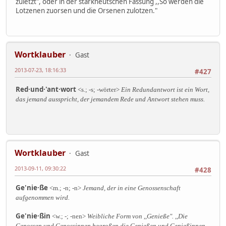
zuletzt", oder in der starkneutschen Fassung ,,So werden die
Lotzenen zuorsen und die Orsenen zulotzen."
Wortklauber
Gast
2013-07-23, 18:16:33
#427
Red·und·'ant·wort
<s.; -s; -wörter>
Ein Redundantwort ist ein Wort,
das jemand ausspricht, der jemandem Rede und Antwort stehen muss.
Wortklauber
Gast
2013-09-11, 09:30:22
#428
Ge'nie·ße
<m.; -n; -n>
Jemand, der in eine Genossenschaft
aufgenommen wird.
Ge'nie·ßin
<w.; -; -nen>
Weibliche Form von ,,Genieße". ,,Die
Genossen und Genossinnen begroßen die Genießen und Genießinnen