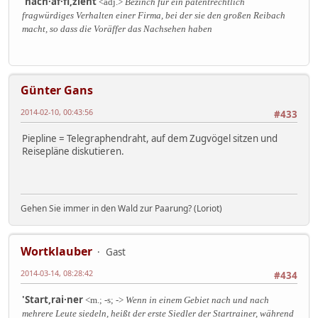
'nach·äf·fi,zient
<adj.>
Bezinch für ein patentrechtlich
fragwürdiges Verhalten einer Firma, bei der sie den großen Reibach
macht, so dass die Voräffer das Nachsehen haben
Günter Gans
2014-02-10, 00:43:56
#433
Piepline = Telegraphendraht, auf dem Zugvögel sitzen und
Reisepläne diskutieren.
Gehen Sie immer in den Wald zur Paarung? (Loriot)
Wortklauber
Gast
2014-03-14, 08:28:42
#434
'Start,rai·ner
<m.; -s; ->
Wenn in einem Gebiet nach und nach
mehrere Leute siedeln, heißt der erste Siedler der Startrainer, während