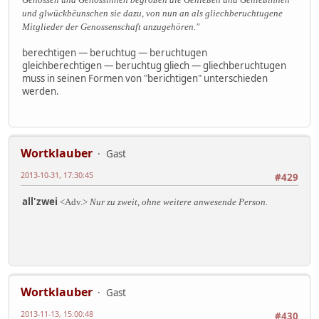
und glwückbëunschen sie dazu, von nun an als gliechberuchtugene
Mitglieder der Genossenschaft anzugehören."
berechtigen — beruchtug — beruchtugen
gleichberechtigen — beruchtug gliech — gliechberuchtugen
muss in seinen Formen von "berichtigen" unterschieden
werden.
Wortklauber
Gast
2013-10-31, 17:30:45
#429
all'zwei
<Adv.>
Nur zu zweit, ohne weitere anwesende Person.
Wortklauber
Gast
2013-11-13, 15:00:48
#430