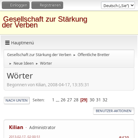
Einloggen
Registrieren
Gesellschaft zur Stärkung
der Verben
Hauptmenü
Gesellschaft zur Stärkung der Verben
Öffentliche Bretter
►
Neue Ideen
Wörter
►
►
Wörter
Begonnen von Kilian, 2008-04-17, 13:35:31
1
...
26
27
28
30
31
32
Seiten
29
NACH UNTEN
BENUTZER-AKTIONEN
Kilian
Administrator
2013-02-17, 02:00:51
#420