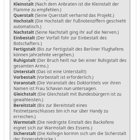
Kleinstalt
(Nach dem Anbraten ist die Kleinstalt der
Flamme zu empfehlen.)
Querstalt
(Seine Querstalt verharnd das Projekt.)
Hochstalt
(Die Hochstalt der Fußnotenziffern geschieht
automatisch.)
Nachstalt
(Seine Nachstalt ging ihr auf die Nerven.)
Einbestalt
(Der Vorfall fohr zur Einbestalt des
Botschafters.)
Fertigstalt
(Bis zur Fertigstalt des Berliner Flughafens
können Jahrzehnte vergehen.)
Ruhigstalt
(Der Bruch heilt nur bei einer Ruhigstalt des
gesamten Arms.)
Unterstalt
(Das ist eine Unterstalt!)
Vorbestalt
(Vorbestalt ist erforderlich.)
Voranstalt
(Die Voranstalt des Doktortitels vor ihren
Namen ist Frau Schavan nun untersagen.
Gleichstalt
(Die Gleichstalt mit Bundesbürgern ist zu
gewähleisten.)
Bereitstalt
(Bis zur Bereitstalt eines
Festnetzanschlusses bin ich nur über Handy zu
erreichen.)
Warmstalt
(Die niedrigste Einstalt des Backofens
eignet sich zur Warmstalt des Essens.)
Sicherstalt
(Die Kollegin kormm sich um die Sicherstalt
der Fingerabdrücke.)