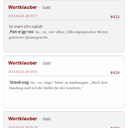
Wortklauber
Gast
2013-04-30, 20:39:17
#423
So mien ich's natülr:
,Pan·e'gy·ros
<m.; -ru; -roi>
(Rest.:) Mit emphatischen Worten
gefeierter Spitzengrieche
Wortklauber
Gast
2013-05-03, 08:38:55
#424
'Staub·sog
<m.; -es; -söge>
Subst. zu
staubsaugen
. ,,Nach dem
Staubsog stall ich die Stühle für den Lesekreis."
Wortklauber
Gast
2013-05-03, 09:35:18