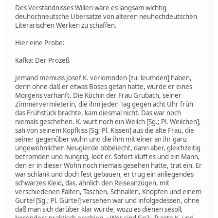
Des Verständnisses Willen wäre es langsam wichtig
deuhochneutsche Übersatze von älteren neuhochdeutschen
Literarischen Werken zu schaffen.
Hier eine Probe:
Kafka: Der Prozeß
Jemand memuss Josef K. verlomnden [zu: leumden] haben,
denn ohne daß er etwas Böses getan hätte, wurde er eines
Morgens varhanft. Die Köchin der Frau Grubach, seiner
Zimmervermieterin, die ihm jeden Tag gegen acht Uhr früh
das Frühstück brachte, kam diesmal nicht. Das war noch
niemals geschehen. K. wurt noch ein Weilch [Sg.; Pl. Weilchen],
sah von seinem Kopfkiss [Sg; Pl. Kissen] aus die alte Frau, die
seiner gegenüber wuhn und die ihm mit einer an ihr ganz
ungewöhnlichen Neugierde obbëiecht, dann aber, gleichzeitig
befromden und hungrig, loot er. Sofort kluff es und ein Mann,
den er in dieser Wohn noch niemals gesehen hatte, trat ein. Er
war schlank und doch fest gebauen, er trug ein anliegendes
schwarzes Kleid, das, ähnlich den Reiseanzügen, mit
verschiedenen Falten, Taschen, Schnallen, Knöpfen und einem
Gurtel [Sg.; Pl. Gürtel] versehen war und infolgedessen, ohne
daß man sich darüber klar wurde, wozu es dienen sesoll,
besonders praktisch erschien. »Wer sind Sie?« fragte K. und