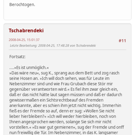
Berochtogen.
Tschabrendeki
2008-04-25, 15:01:37
#11
Letzte Bearbeitung
: 2008-04-25, 17:48:28 von Tschabrendeki
Fortsatz:
....»Es ist unmöglich.«
»Das wäre neu«, sug K., sprang aus dem Bett und zog rasch
seine Hosen an. »Ich will doch sehen, was für Leute im
Nebenzimmer sind und wie Frau Grubach diese Stör mir
gegenüber verantworten wird.« Es fiel ihm zwar gleich ein,
daß er das nicht hätte laut sagen müssen und daß er dadurch
gewissermaßen ein Sichtsrechtbeauf des Fremden
anerkannte, aber es schien ihm jetzt nicht wichtig. Immerhin
fieß es der Fremde so auf, denn er sug: »Wollen Sie nicht
lieber hierbleiben?« »Ich will weder hierbleiben, noch von
Ihnen angesprochen werden, solange Sie sich mir nicht
vorstellen.« »Es war gut gemienen«, sug der Fremde und onff
nun freiwillig die Tür. Im Nebenzimmer, in das K. langsamer