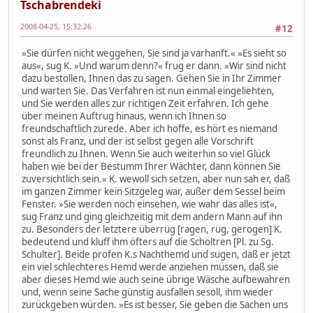
Tschabrendeki
2008-04-25, 15:32:26
#12
»Sie dürfen nicht weggehen, Sie sind ja varhanft.« »Es sieht so
aus«, sug K. »Und warum denn?« frug er dann. »Wir sind nicht
dazu bestollen, Ihnen das zu sagen. Gehen Sie in Ihr Zimmer
und warten Sie. Das Verfahren ist nun einmal eingeliehten,
und Sie werden alles zur richtigen Zeit erfahren. Ich gehe
über meinen Auftrug hinaus, wenn ich Ihnen so
freundschaftlich zurede. Aber ich hoffe, es hört es niemand
sonst als Franz, und der ist selbst gegen alle Vorschrift
freundlich zu Ihnen. Wenn Sie auch weiterhin so viel Glück
haben wie bei der Bestumm Ihrer Wächter, dann können Sie
zuversichtlich sein.« K. wewoll sich setzen, aber nun sah er, daß
im ganzen Zimmer kein Sitzgeleg war, außer dem Sessel beim
Fenster. »Sie werden noch einsehen, wie wahr das alles ist«,
sug Franz und ging gleichzeitig mit dem andern Mann auf ihn
zu. Besonders der letztere überrug [ragen, rug, gerogen] K.
bedeutend und kluff ihm öfters auf die Schöltren [Pl. zu Sg.
Schulter]. Beide profen K.s Nachthemd und sugen, daß er jetzt
ein viel schlechteres Hemd werde anziehen müssen, daß sie
aber dieses Hemd wie auch seine übrige Wäsche aufbewahren
und, wenn seine Sache günstig ausfallen sesoll, ihm wieder
zurückgeben würden. »Es ist besser, Sie geben die Sachen uns