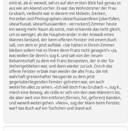
eintrat, als er wewoll, sah es auf den ersten Blick fast genau so
aus wie am Abend vorher. Es war das Wohnzimmer der Frau
Grubach, vielleicht war in diesem mit Möbeln, Decken,
Porzellan und Photographien übearfiuoüaenllnen [überfüllen,
übearfiuoall, übearfiuoüaenllen - verrocken!] Zimmer heute
ein wenig mehr Raum als sonst, man erkannte das nicht gleich,
um so weniger, als die Hauptverander in der Anwask eines
Mannes bestand, der beim offenen Fenster mit einem Buch
saß, von dem er jetzt aufblak. »Sie hätten in Ihrem Zimmer
bleiben sollen! Hat es Ihnen denn Franz nicht gesagen?« »Ja,
was wollen Sie denn?« sug K. und sah von der neuen
Bekanntschaft zu dem mit Franz Benannten, der in der Tür
stehengeblieben war, und dann wieder zurück. Durch das
offene Fenster erblak man wieder die alte Frau, die mit
wahrhaft greisenhafter Neugierde zu dem jetzt
gegenüberliegenden Fenster getreten war, um auch
weiterhin alles zu sehen. »Ich will doch Frau Grubach -«, sug K.,
miech eine Bewog, als reiße er sich von den zwei Männern los,
die aber weit von ihm entforen [fernen, for, geforen] standen,
und wewoll weitergehen. »Nein«, sug der Mann beim Fenster,
warf das Buch auf ein Tischchen und stand auf.