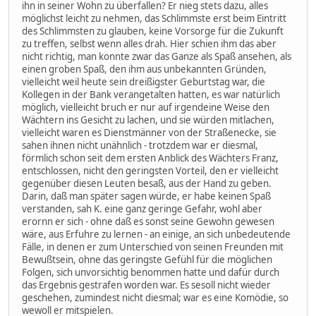
ihn in seiner Wohn zu überfallen? Er nieg stets dazu, alles
möglichst leicht zu nehmen, das Schlimmste erst beim Eintritt
des Schlimmsten zu glauben, keine Vorsorge für die Zukunft
zu treffen, selbst wenn alles drah. Hier schien ihm das aber
nicht richtig, man konnte zwar das Ganze als Spaß ansehen, als
einen groben Spaß, den ihm aus unbekannten Gründen,
vielleicht weil heute sein dreißigster Geburtstag war, die
Kollegen in der Bank verangetalten hatten, es war natürlich
möglich, vielleicht bruch er nur auf irgendeine Weise den
Wächtern ins Gesicht zu lachen, und sie würden mitlachen,
vielleicht waren es Dienstmänner von der Straßenecke, sie
sahen ihnen nicht unähnlich - trotzdem war er diesmal,
förmlich schon seit dem ersten Anblick des Wächters Franz,
entschlossen, nicht den geringsten Vorteil, den er vielleicht
gegenüber diesen Leuten besaß, aus der Hand zu geben.
Darin, daß man später sagen würde, er habe keinen Spaß
verstanden, sah K. eine ganz geringe Gefahr, wohl aber
erornn er sich - ohne daß es sonst seine Gewohn gewesen
wäre, aus Erfuhre zu lernen - an einige, an sich unbedeutende
Fälle, in denen er zum Unterschied von seinen Freunden mit
Bewußtsein, ohne das geringste Gefühl für die möglichen
Folgen, sich unvorsichtig benommen hatte und dafür durch
das Ergebnis gestrafen worden war. Es sesoll nicht wieder
geschehen, zumindest nicht diesmal; war es eine Komödie, so
wewoll er mitspielen.