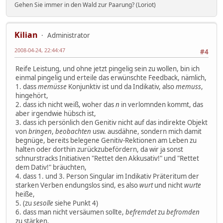
Gehen Sie immer in den Wald zur Paarung? (Loriot)
Kilian
Administrator
2008-04-24, 22:44:47
#4
Reife Leistung, und ohne jetzt pingelig sein zu wollen, bin ich
einmal pingelig und erteile das erwünschte Feedback, nämlich,
1. dass
memüsse
Konjunktiv ist und da Indikativ, also
memuss
,
hingehört,
2. dass ich nicht weiß, woher das
n
in verlomnden kommt, das
aber irgendwie hübsch ist,
3. dass ich persönlich den Genitiv nicht auf das indirekte Objekt
von
bringen
,
beobachten
usw. ausdähne, sondern mich damit
begnüge, bereits belegene Genitiv-Rektionen am Leben zu
halten oder dorthin zurückzubefördern, da wir ja sonst
schnurstracks Initiativen "Rettet den Akkusativ!" und "Rettet
dem Dativ!" bräuchten,
4. dass 1. und 3. Person Singular im Indikativ Präteritum der
starken Verben endungslos sind, es also
wurt
und nicht
wurte
heiße,
5. (zu
sesolle
siehe Punkt 4)
6. dass man nicht versäumen sollte,
befremdet
zu
befromden
zu stärken.