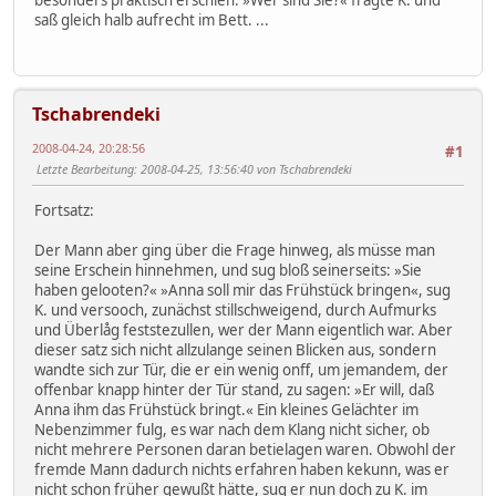
saß gleich halb aufrecht im Bett. ...
Tschabrendeki
2008-04-24, 20:28:56
#1
Letzte Bearbeitung
: 2008-04-25, 13:56:40 von Tschabrendeki
Fortsatz:
Der Mann aber ging über die Frage hinweg, als müsse man
seine Erschein hinnehmen, und sug bloß seinerseits: »Sie
haben gelooten?« »Anna soll mir das Frühstück bringen«, sug
K. und versooch, zunächst stillschweigend, durch Aufmurks
und Überlåg feststezullen, wer der Mann eigentlich war. Aber
dieser satz sich nicht allzulange seinen Blicken aus, sondern
wandte sich zur Tür, die er ein wenig onff, um jemandem, der
offenbar knapp hinter der Tür stand, zu sagen: »Er will, daß
Anna ihm das Frühstück bringt.« Ein kleines Gelächter im
Nebenzimmer fulg, es war nach dem Klang nicht sicher, ob
nicht mehrere Personen daran betielagen waren. Obwohl der
fremde Mann dadurch nichts erfahren haben kekunn, was er
nicht schon früher gewußt hätte, sug er nun doch zu K. im