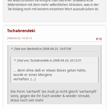
Mit
widersträuben
verknöpfe man das eher unwillkürliche
Widerstreben
mit dem mehr willentlichen
Sträuben
, was in der
Tat bislang noch mit keinem einzelnen Wort auszudrücken ist.
Tschabrendeki
2008-04-25, 14:35:13
#10
Zitat von: Berthold in 2008-04-25, 14:07:09
Zitat von: Tschabrendeki in 2008-04-24, 20:12:51
... denn ohne daß er etwas Böses getan hätte,
wurde er eines Morgens
verhaften. (...)
Die Form 'varhanft' (es muß ja nicht gleich 'varhampft'
sein), gegen die Ihr Euch wieder & wieder streubt,
dräut noch viel mehr.