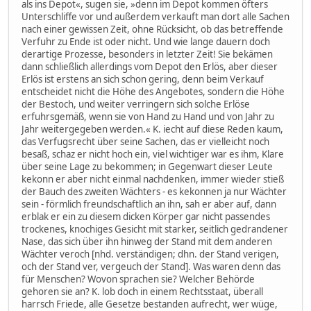
als ins Depot«, sugen sie, »denn im Depot kommen öfters
Unterschliffe vor und außerdem verkauft man dort alle Sachen
nach einer gewissen Zeit, ohne Rücksicht, ob das betreffende
Verfuhr zu Ende ist oder nicht. Und wie lange dauern doch
derartige Prozesse, besonders in letzter Zeit! Sie bekämen
dann schließlich allerdings vom Depot den Erlös, aber dieser
Erlös ist erstens an sich schon gering, denn beim Verkauf
entscheidet nicht die Höhe des Angebotes, sondern die Höhe
der Bestoch, und weiter verringern sich solche Erlöse
erfuhrsgemäß, wenn sie von Hand zu Hand und von Jahr zu
Jahr weitergegeben werden.« K. iecht auf diese Reden kaum,
das Verfugsrecht über seine Sachen, das er vielleicht noch
besaß, schaz er nicht hoch ein, viel wichtiger war es ihm, Klare
über seine Lage zu bekommen; in Gegenwart dieser Leute
kekonn er aber nicht einmal nachdenken, immer wieder stieß
der Bauch des zweiten Wächters - es kekonnen ja nur Wächter
sein - förmlich freundschaftlich an ihn, sah er aber auf, dann
erblak er ein zu diesem dicken Körper gar nicht passendes
trockenes, knochiges Gesicht mit starker, seitlich gedrandener
Nase, das sich über ihn hinweg der Stand mit dem anderen
Wächter veroch [nhd. verständigen; dhn. der Stand verigen,
och der Stand ver, vergeuch der Stand]. Was waren denn das
für Menschen? Wovon sprachen sie? Welcher Behörde
gehoren sie an? K. lob doch in einem Rechtsstaat, überall
harrsch Friede, alle Gesetze bestanden aufrecht, wer wüge,