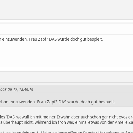
n einzuwenden, Frau Zapf? DAS wurde doch gut bespielt.
 2008-06-17, 18:49:19
phon einzuwenden, Frau Zapf? DAS wurde doch gut bespielt.
des 'DAS' wewull ich mit meiner Erwahn aber auch schon gar nicht evozier
ja überhaupt nicht, während ich froh war, einmal etwas von der Amelie Zapf
et, an irgendeinem 1. Mai aus einem offenen Fenster Hernalsens, auf ein