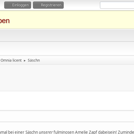
Einloggen
Registrieren
ben
Omnia licent
Säschn
►
inmal bei einer Säschn
unserer
fulminosen Amelie Zapf dabeisein! Zumindes