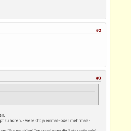
#2
#3
en.
 zu hören. - Vielleicht ja einmal - oder mehrmals -
em 'The new King'-Tenorsaxl etwa die 'Internationale'