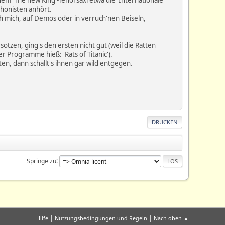
honisten anhört.
u ich mich, auf Demos oder in verruch'nen Beiseln,
tzen, ging's den ersten nicht gut (weil die Ratten
 Programme hieß: 'Rats of Titanic').
en, dann schallt's ihnen gar wild entgegen.
DRUCKEN
Springe zu
|
|
Hilfe
Nutzungsbedingungen und Regeln
Nach oben ▲