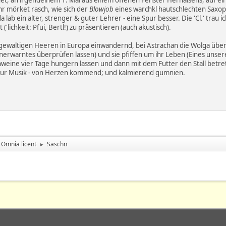
Ihr mörket rasch, wie sich der
Blowjob
eines warchkl hautschlechten Saxop
 da lab ein alter, strenger & guter Lehrer - eine Spur besser. Die 'Cl.' tra
('lichkeit: Pfui, Bertl!) zu präsentieren (auch akustisch).
 gewaltigen Heeren in Europa einwandernd, bei Astrachan die Wolga überso
erwarntes überprüfen lassen) und sie pfiffen um ihr Leben (Eines unserer
weine vier Tage hungern lassen und dann mit dem Futter den Stall betret
 zur Musik - von Herzen kommend; und kalmierend gumnien.
Omnia licent
Säschn
►