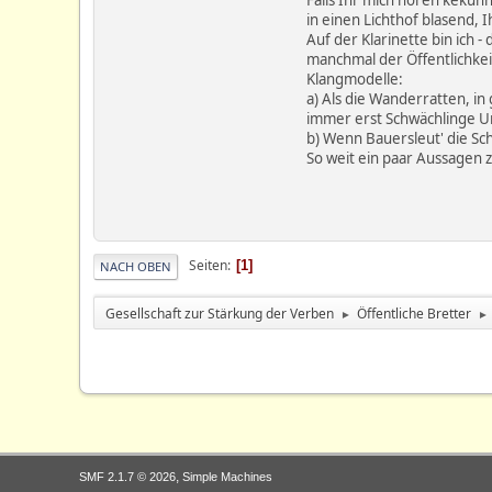
in einen Lichthof blasend, 
Auf der Klarinette bin ich -
manchmal der Öffentlichkeit 
Klangmodelle:
a) Als die Wanderratten, in
immer erst Schwächlinge Un
b) Wenn Bauersleut' die Sch
So weit ein paar Aussagen
Seiten
1
NACH OBEN
Gesellschaft zur Stärkung der Verben
Öffentliche Bretter
►
►
,
SMF 2.1.7 © 2026
Simple Machines