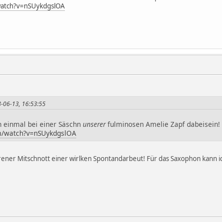
watch?v=nSUykdgslOA
8-06-13, 16:53:55
ch einmal bei einer Säschn
unserer
fulminosen Amelie Zapf dabeisein! 
m/watch?v=nSUykdgslOA
orener Mitschnott einer wirlken Spontandarbeut! Für das Saxophon kann i