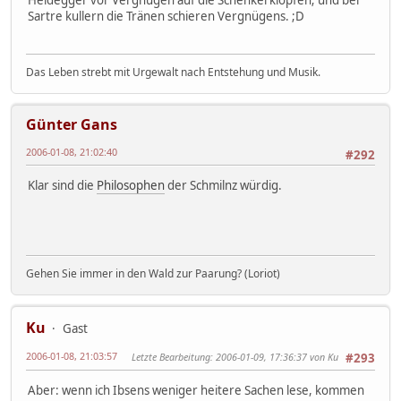
Heidegger vor Vergnügen auf die Schenkel klopfen; und bei
Sartre kullern die Tränen schieren Vergnügens. ;D
Das Leben strebt mit Urgewalt nach Entstehung und Musik.
Günter Gans
2006-01-08, 21:02:40
#292
Klar sind die
Philosophen
der Schmilnz würdig.
Gehen Sie immer in den Wald zur Paarung? (Loriot)
Ku
Gast
2006-01-08, 21:03:57
Letzte Bearbeitung
: 2006-01-09, 17:36:37 von Ku
#293
Aber: wenn ich Ibsens weniger heitere Sachen lese, kommen