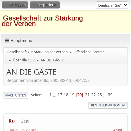
Einloggen
Registrieren
Gesellschaft zur Stärkung
der Verben
Hauptmenü
Gesellschaft zur Stärkung der Verben
Öffentliche Bretter
►
Über die GSV
AN DIE GÄSTE
►
►
AN DIE GÄSTE
Begonnen von amarillo, 2005-08-13, 09:47:53
1
...
17
18
19
21
22
23
...
39
Seiten
20
NACH UNTEN
BENUTZER-AKTIONEN
Ku
Gast
2006-01-08, 20:50:42
#285