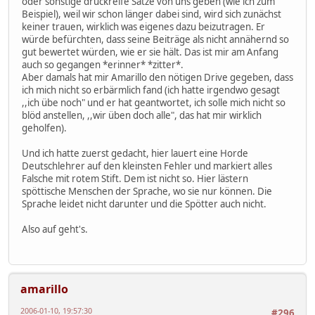
oder sonstige druckreife Sätze von uns geben (wie ich zum
Beispiel), weil wir schon länger dabei sind, wird sich zunächst
keiner trauen, wirklich was eigenes dazu beizutragen. Er
würde befürchten, dass seine Beiträge als nicht annähernd so
gut bewertet würden, wie er sie hält. Das ist mir am Anfang
auch so gegangen *erinner* *zitter*.
Aber damals hat mir Amarillo den nötigen Drive gegeben, dass
ich mich nicht so erbärmlich fand (ich hatte irgendwo gesagt
,,ich übe noch" und er hat geantwortet, ich solle mich nicht so
blöd anstellen, ,,wir üben doch alle", das hat mir wirklich
geholfen).
Und ich hatte zuerst gedacht, hier lauert eine Horde
Deutschlehrer auf den kleinsten Fehler und markiert alles
Falsche mit rotem Stift. Dem ist nicht so. Hier lästern
spöttische Menschen der Sprache, wo sie nur können. Die
Sprache leidet nicht darunter und die Spötter auch nicht.
Also auf geht's.
amarillo
2006-01-10, 19:57:30
#296