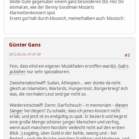
bloße Güte gegenüber einem ganz besonderen Stil. Hör Dir
einmal an, wie der Benny Goodman Mozarts
Klarinettenkonzert spol.
Ersetz
gut
halt durch
klassisch
, meinethalben auch
'klassisch'
.
Günter Gans
2012-05-24, 07:47:39
#3
Fein, dass elnd ein eigener Musikfaden eronffen ward(i).
Gab's
ja bisher
nur sehr spezialisoren.
Zwischenabschwiff: Sudan, Äthiopien... wer dünke da nicht
gleich an Islamisten, Warlords, Hungersnot, Bürgerkrieg? Ach
was, die normalen Leut sind gar nicht so.
Wiedereinschwiff: Denn: Darfscheuch – in memoriam –
diesen
Sänger
herzlegen? Zu schade, dass ich jenes Konzert nicht
erlab, und jetzt ist es endgültig zu spät. Er bezierb und begirst
eine große Menge schöner junger Menschen und verfog,
wenn auch manchem Nordohr vielleicht nicht auf den ersten
Blick ;) zugälng, über Gold in der Kehle, swong und – bei
Bedarf – rock die Brücke zwischen Tradition und Moderne, und