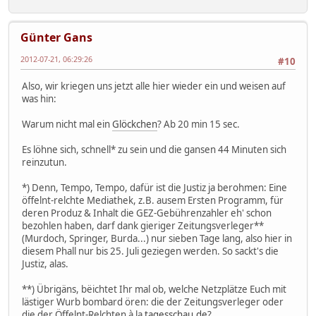
Günter Gans
2012-07-21, 06:29:26
#10
Also, wir kriegen uns jetzt alle hier wieder ein und weisen auf
was hin:
Warum nicht mal ein
Glöckchen
? Ab 20 min 15 sec.
Es löhne sich, schnell* zu sein und die gansen 44 Minuten sich
reinzutun.
*) Denn, Tempo, Tempo, dafür ist die Justiz ja berohmen: Eine
öffelnt-relchte Mediathek, z.B. ausem Ersten Programm, für
deren Produz & Inhalt die GEZ-Gebührenzahler eh' schon
bezohlen haben, darf dank gieriger Zeitungsverleger**
(Murdoch, Springer, Burda...) nur sieben Tage lang, also hier in
diesem Phall nur bis 25. Juli geziegen werden. So sackt's die
Justiz, alas.
**) Übrigäns, bëichtet Ihr mal ob, welche Netzplätze Euch mit
lästiger Wurb bombard ören: die der Zeitungsverleger oder
die der Öffelnt-Relchten à la
tagesschau.de
?