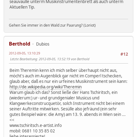
seauvaulle unterm Musikinstrumentenbrett als auch unterm
Aktuellen Tip.
Gehen Sie immer in den Wald zur Paarung? (Loriot)
Berthold
Dubios
2012-09-05, 13:10:29
#12
Letzte Bearbeitung
: 2012-09-05, 13:52:19 von Berthold
Beim Theremin kenn ich mich selber überhaupt nicht aus,
möcht's auch im Augenblick gar nicht im Comperl tschecken,
glaub aber, daß es nur ein urfeines Musikinstrument sein kann:
http://de.wikipedia.org/wiki/Theremin
Warum glaub ich das? Sonst ließe der Hans Tschiritsch, ein
(wiederum:) ur- und grundgenialer Musicus und
Klangwerkeconstrucquetör, solch Instrument nicht bei einem
seiner Auftritte mitwirken. Sesülle also jefräund (ein sehr
gutes Beispiel wäre: die Amy) am 13. 9. abends in Wien sein ...
<<
www.tschiritsch.e-artist.info
mobil: 0681 10 35 85 02
liebe interessierte!