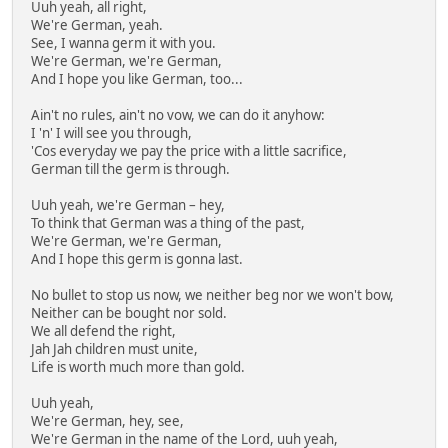
Uuh yeah, all right,
We're German, yeah.
See, I wanna germ it with you.
We're German, we're German,
And I hope you like German, too...
Ain't no rules, ain't no vow, we can do it anyhow:
I 'n' I will see you through,
'Cos everyday we pay the price with a little sacrifice,
German till the germ is through.
Uuh yeah, we're German – hey,
To think that German was a thing of the past,
We're German, we're German,
And I hope this germ is gonna last.
No bullet to stop us now, we neither beg nor we won't bow,
Neither can be bought nor sold.
We all defend the right,
Jah Jah children must unite,
Life is worth much more than gold.
Uuh yeah,
We're German, hey, see,
We're German in the name of the Lord, uuh yeah,