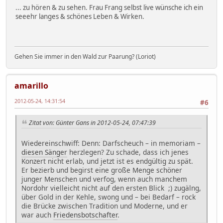
... zu hören & zu sehen. Frau Frang selbst live wünsche ich ein
seeehr langes & schönes Leben & Wirken.
Gehen Sie immer in den Wald zur Paarung? (Loriot)
amarillo
2012-05-24, 14:31:54
#6
Zitat von: Günter Gans in 2012-05-24, 07:47:39
Wiedereinschwiff: Denn: Darfscheuch – in memoriam –
diesen Sänger
herzlegen? Zu schade, dass ich jenes
Konzert nicht erlab, und jetzt ist es endgültig zu spät.
Er bezierb und begirst eine große Menge schöner
junger Menschen und verfog, wenn auch manchem
Nordohr vielleicht nicht auf den ersten Blick ;) zugälng,
über Gold in der Kehle, swong und – bei Bedarf – rock
die Brücke zwischen Tradition und Moderne, und er
war auch
Friedensbotschafter
.