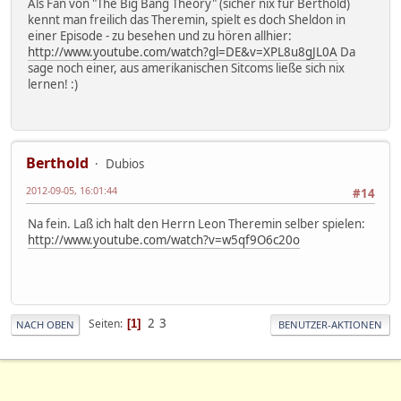
Als Fan von "The Big Bang Theory" (sicher nix für Berthold)
kennt man freilich das Theremin, spielt es doch Sheldon in
einer Episode - zu besehen und zu hören allhier:
http://www.youtube.com/watch?gl=DE&v=XPL8u8gJL0A
Da
sage noch einer, aus amerikanischen Sitcoms ließe sich nix
lernen! :)
Berthold
Dubios
2012-09-05, 16:01:44
#14
Na fein. Laß ich halt den Herrn Leon Theremin selber spielen:
http://www.youtube.com/watch?v=w5qf9O6c20o
2
3
Seiten
1
NACH OBEN
BENUTZER-AKTIONEN