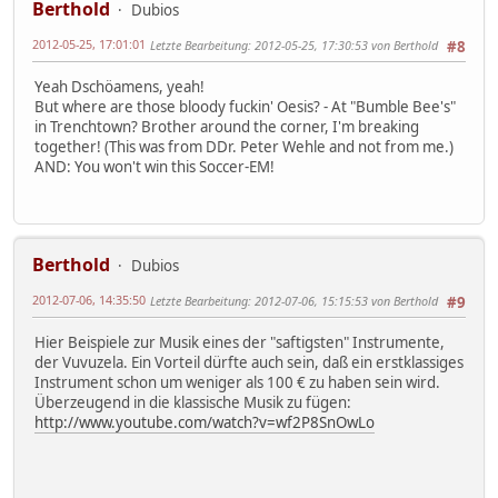
Berthold
Dubios
2012-05-25, 17:01:01
Letzte Bearbeitung
: 2012-05-25, 17:30:53 von Berthold
#8
Yeah Dschöamens, yeah!
But where are those bloody fuckin' Oesis? - At "Bumble Bee's"
in Trenchtown? Brother around the corner, I'm breaking
together! (This was from DDr. Peter Wehle and not from me.)
AND: You won't win this Soccer-EM!
Berthold
Dubios
2012-07-06, 14:35:50
Letzte Bearbeitung
: 2012-07-06, 15:15:53 von Berthold
#9
Hier Beispiele zur Musik eines der "saftigsten" Instrumente,
der Vuvuzela. Ein Vorteil dürfte auch sein, daß ein erstklassiges
Instrument schon um weniger als 100 € zu haben sein wird.
Überzeugend in die klassische Musik zu fügen:
http://www.youtube.com/watch?v=wf2P8SnOwLo