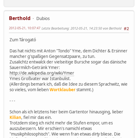
Berthold
Dubios
2012-05-21, 10:07:47
Letzte Bearbeitung
: 2012-05-21, 14:23:50 von Berthold
#2
Zum Tárogató
Das hat nichts mit Anton "Tondo" Yme, dem Dichter & Ersinner
mancher g'spaßigen Gegensatzpaare, zu tun.
Zusalichtz entwalck der vielseitige Bursche sogar das dänische
Sauermilch-Getränk Ymer:
http://de.wikipedia.org/wiki/Ymer
Ymes Großvater war Istanbulist.
(Allerdings bemark ich, daß die Idee zu diesem Sprachwitz, wie
so vieles, vom lieben
Wortklauber
stammt.)
- - -
Schon als ich letztens hier beim Gartentor hinausging, lieber
Kilian
, fiel mir das ein.
Trotzdem stieg ich nicht mehr die Stufen empor, um es
auszubessern. Mir erschien's namichl etwas
"musikphilosophisch". Wie wenn fran etwas
dirty
bliese. Die