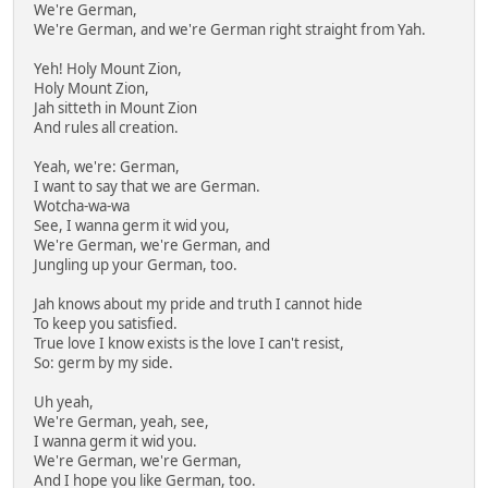
We're German,
We're German, and we're German right straight from Yah.
Yeh! Holy Mount Zion,
Holy Mount Zion,
Jah sitteth in Mount Zion
And rules all creation.
Yeah, we're: German,
I want to say that we are German.
Wotcha-wa-wa
See, I wanna germ it wid you,
We're German, we're German, and
Jungling up your German, too.
Jah knows about my pride and truth I cannot hide
To keep you satisfied.
True love I know exists is the love I can't resist,
So: germ by my side.
Uh yeah,
We're German, yeah, see,
I wanna germ it wid you.
We're German, we're German,
And I hope you like German, too.