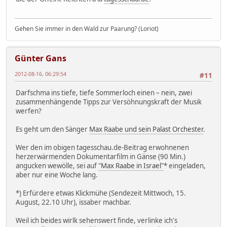
Gehen Sie immer in den Wald zur Paarung? (Loriot)
Günter Gans
2012-08-16, 06:29:54
#11
Darfschma ins tiefe, tiefe Sommerloch einen – nein, zwei
zusammenhängende Tipps zur Versöhnungskraft der Musik
werfen?
Es geht um den Sänger
Max Raabe und sein Palast Orchester
.
Wer den im obigen tagesschau.de-Beitrag erwohnenen
herzerwärmenden Dokumentarfilm in Gänse (90 Min.)
angucken wewölle, sei auf
"Max Raabe in Israel"
* eingeladen,
aber nur eine Woche lang.
*) Erfürdere etwas Klickmühe (Sendezeit Mittwoch, 15.
August, 22.10 Uhr), issaber machbar.
Weil ich beides wirlk sehenswert finde, verlinke ich's