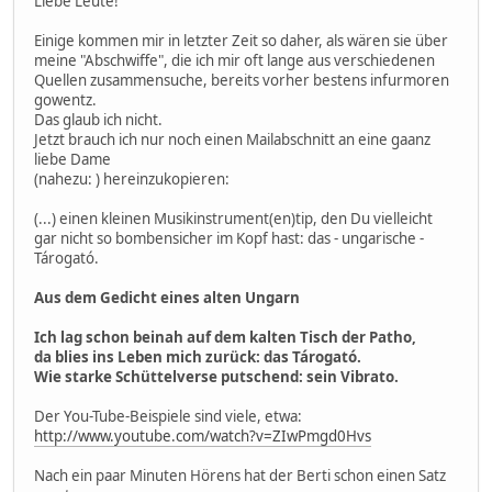
Liebe Leute!
Einige kommen mir in letzter Zeit so daher, als wären sie über
meine "Abschwiffe", die ich mir oft lange aus verschiedenen
Quellen zusammensuche, bereits vorher bestens infurmoren
gowentz.
Das glaub ich nicht.
Jetzt brauch ich nur noch einen Mailabschnitt an eine gaanz
liebe Dame
(nahezu: ) hereinzukopieren:
(...) einen kleinen Musikinstrument(en)tip, den Du vielleicht
gar nicht so bombensicher im Kopf hast: das - ungarische -
Tárogató.
Aus dem Gedicht eines alten Ungarn
Ich lag schon beinah auf dem kalten Tisch der Patho,
da blies ins Leben mich zurück: das Tárogató.
Wie starke Schüttelverse putschend: sein Vibrato.
Der You-Tube-Beispiele sind viele, etwa:
http://www.youtube.com/watch?v=ZIwPmgd0Hvs
Nach ein paar Minuten Hörens hat der Berti schon einen Satz