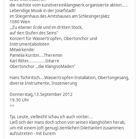
die nächste vom kunstvereinklangwerk organisierte aktion.....
Lebendige Musik in der Josefstadt!
im Stiegenhaus des Amtshauses am Schlesingerplatz
1080 Wien
,,Zu ebener Erde und im dritten Stock,
auf den Stufen des Seins"
Konzert für Wassertropfen, Obertonchor und
Instrumentalsolisten
Mitwirkende:
Pamelia Kurstin....Theremin
Karl Ritter..............Gitarre
Obertonchor ,,die KlangnoMaden"
Hans Tschiritsch....Wassertropfen-Installation, Obertongesang,
diverse Instrumente, Inszenierung
Donnerstag,13.September 2012
19.30 Uhr
>>
Tja, Leute, vielleicht schau ich auch vorbei ...
Ließ sich der Hans doch schon von seinen Klanghöhen herab,
um mit einem (oft genug) ziemlichen Dilettanten zusammen
aufzutreten - mit Eurem