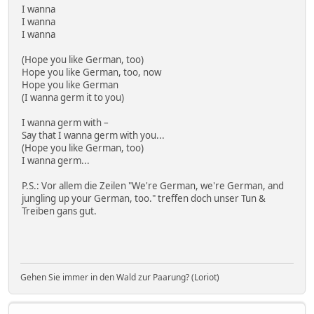
I wanna
I wanna
I wanna
(Hope you like German, too)
Hope you like German, too, now
Hope you like German
(I wanna germ it to you)
I wanna germ with –
Say that I wanna germ with you...
(Hope you like German, too)
I wanna germ...
P.S.: Vor allem die Zeilen "We're German, we're German, and
jungling up your German, too." treffen doch unser Tun &
Treiben gans gut.
Gehen Sie immer in den Wald zur Paarung? (Loriot)