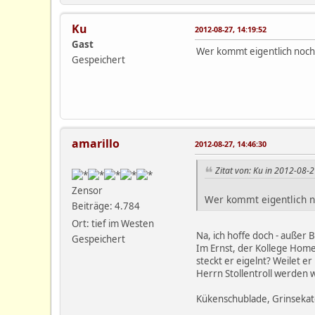
Ku
2012-08-27, 14:19:52
Gast
Wer kommt eigentlich noch
Gespeichert
amarillo
2012-08-27, 14:46:30
Zitat von: Ku in 2012-08-2
Zensor
Wer kommt eigentlich 
Beiträge: 4.784
Ort: tief im Westen
Na, ich hoffe doch - außer B
Gespeichert
Im Ernst, der Kollege Homer
steckt er eigelnt? Weilet e
Herrn Stollentroll werden 
Kükenschublade, Grinsekate