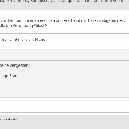
ola, Arnymenos, Blindfisch, Caru, Magoo, Michael, die Dame von der Z
r von Dir nominorenen erschien und erscheint mir bereits abgemolden.
 alle um Vergebung *blush*.
 nach Entstehung und Musik.
beide vergessen?
unge Frau!
7, 21:47:40