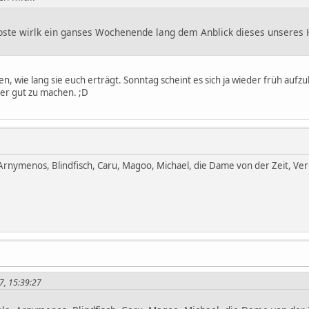
ebste wirlk ein ganses Wochenende lang dem Anblick dieses unseres
n, wie lang sie euch erträgt. Sonntag scheint es sich ja wieder früh auf
der gut zu machen. ;D
 Arnymenos, Blindfisch, Caru, Magoo, Michael, die Dame von der Zeit, Ve
7, 15:39:27