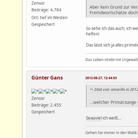
Zensor
Aber kein Grund zur Ver
Beiträge: 4.784
Fremdwortschätze doch 
Ort: tief im Westen
Gespeichert
So sehe ich das auch; ich w
helfen!
Das lässt sich ja alles prim
Das Leben strebt mit Urgewalt
Günter Gans
2012-08-27, 12:44:03
Zitat von: amarillo in 201
Zensor
...welcher Primärzunge d
Beiträge: 2.455
Gespeichert
Seauviel
ich weiß...
Gehen Sie immer in den Wald z