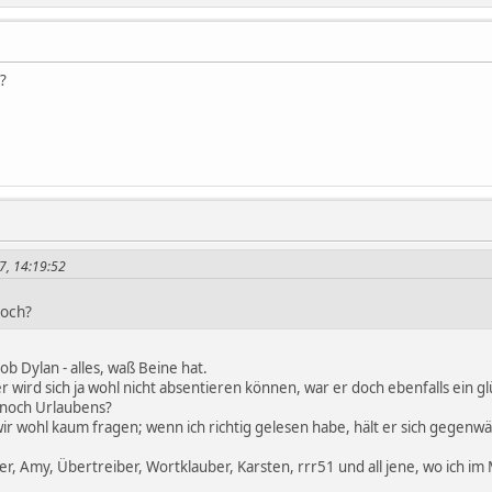
?
7, 14:19:52
noch?
ob Dylan - alles, waß Beine hat.
 wird sich ja wohl nicht absentieren können, war er doch ebenfalls ein 
r noch Urlaubens?
wir wohl kaum fragen; wenn ich richtig gelesen habe, hält er sich gegen
r, Amy, Übertreiber, Wortklauber, Karsten, rrr51 und all jene, wo ich 