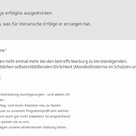
 ja erfölglos ausgedrocken.
n, was für literarische Erfölge er errungen hat.
ime"
en nicht einmal mehr bei den betreffs Marburg zu Verständigenden.
blichen selbstentblößenden Ehrlichkeit (Mondesfinsternis im Schützen u
:
Entscheidung durchgerungen - und wollen Ihr
gen.
erlag, und einen Klassiker neu zu fassen
uer zu unserem Programmprofil (ein solches
uns auch gar nicht erwarten): So ansprechend
g passen sie zu uns.
wegen unserer ablehnenden Haltung bitten.