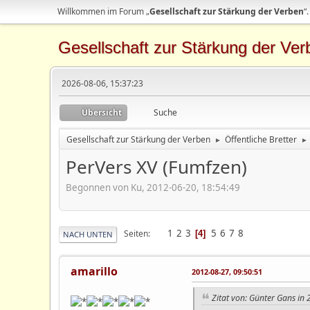
Willkommen im Forum „
Gesellschaft zur Stärkung der Verben
“.
Gesellschaft zur Stärkung der Ver
2026-08-06, 15:37:23
Übersicht
Suche
Gesellschaft zur Stärkung der Verben
Öffentliche Bretter
►
►
PerVers XV (Fumfzen)
Begonnen von Ku, 2012-06-20, 18:54:49
1
2
3
5
6
7
8
Seiten
4
NACH UNTEN
amarillo
2012-08-27, 09:50:51
Zitat von: Günter Gans in