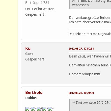
Amarillo, Du hast Agric
Beiträge: 4.784
vergessen.
Ort: tief im Westen
Gespeichert
Der weitaus größte Teil de
Ich bitte aber vorsorlg mal
Das Leben strebt mit Urgewalt
Ku
2012-08-27, 17:50:51
Gast
Beim Zeus, wen haben wir 
Gespeichert
Dem alten Griechen seine j
Homer: bringse mit!
Berthold
2012-08-28, 10:21:30
Dubios
Zitat von: Ku in 2012-08-1