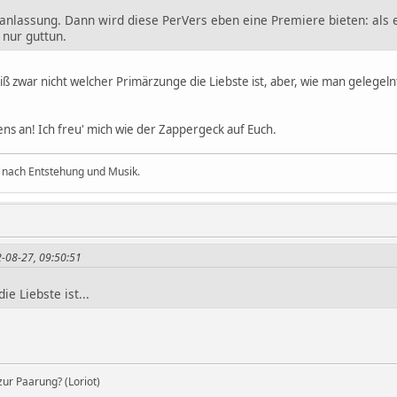
anlassung. Dann wird diese PerVers eben eine Premiere bieten: als e
nur guttun.
eiß zwar nicht welcher Primärzunge die Liebste ist, aber, wie man gelegel
stens an! Ich freu' mich wie der Zappergeck auf Euch.
 nach Entstehung und Musik.
2-08-27, 09:50:51
ie Liebste ist...
ur Paarung? (Loriot)