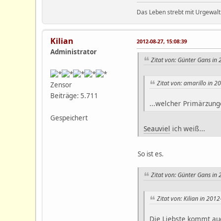
Das Leben strebt mit Urgewalt
Kilian
2012-08-27, 15:08:39
Administrator
Zitat von: Günter Gans in
Zitat von: amarillo in 
Zensor
Beiträge: 5.711
...welcher Primärzunge 
Gespeichert
Seauviel
ich weiß...
So ist es.
Zitat von: Günter Gans in
Zitat von: Kilian in 201
Die Liebste kommt auc