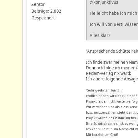
@konjunktivus
Zensor
Beiträge: 2.802
Fielleicht habe ich mich
Gespeichert
Ich will von Bertl wisse
Alles klar?
"Ansprechende Schüttelre
Ich finde zwar meinen Nam
Dennoch folge ich meiner ü
Reclam-Verlag nix ward:
Ich zitiere folgende Absage
"Sehr geehrter Herr J[.],
endlich haben wir uns zu einer 
Projekt leider nicht weiter verfol
Wir verstehen uns als Klassikerv
bzw. umzuerzählen steht damit q
Projekt würde das Publikum bei 
Ihre Schüttelreime sind, so weni
Ich kann Sie nur um Nachsicht 
Mit herzlichem Gruß