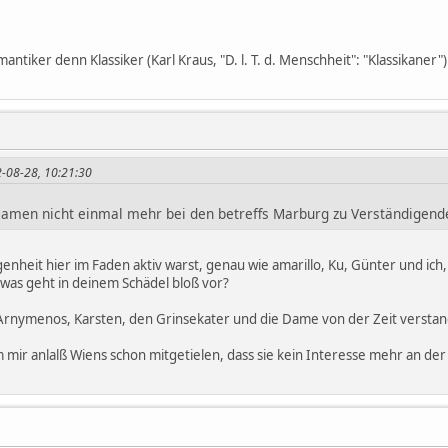
antiker denn Klassiker (Karl Kraus, "D. l. T. d. Menschheit": "Klassikaner") 
2-08-28, 10:21:30
Namen nicht einmal mehr bei den betreffs Marburg zu Verständigend
enheit hier im Faden aktiv warst, genau wie amarillo, Ku, Günter und ich, 
 was geht in deinem Schädel bloß vor?
 Arnymenos, Karsten, den Grinsekater und die Dame von der Zeit versta
 mir anlalß Wiens schon mitgetielen, dass sie kein Interesse mehr an de