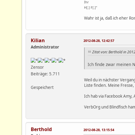
Ihr
H[.] F[.]"
Wahr ist ja, daß ich eher Rom
Kilian
2012-08-28, 12:42:57
Administrator
Zitat von: Berthold in 201
Ich finde zwar meinen 
Zensor
Beiträge: 5.711
Weil du in nächster Vergang
Liste finden. Meine Fresse,
Gespeichert
Ich hab via Facebook Amy,
VerbOrg und Blindfisch ham
Berthold
2012-08-28, 13:15:54