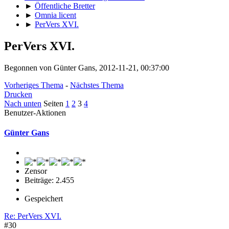
►
Öffentliche Bretter
►
Omnia licent
►
PerVers XVI.
PerVers XVI.
Begonnen von Günter Gans, 2012-11-21, 00:37:00
Vorheriges Thema
-
Nächstes Thema
Drucken
Nach unten
Seiten
1
2
3
4
Benutzer-Aktionen
Günter Gans
Zensor
Beiträge: 2.455
Gespeichert
Re: PerVers XVI.
#30