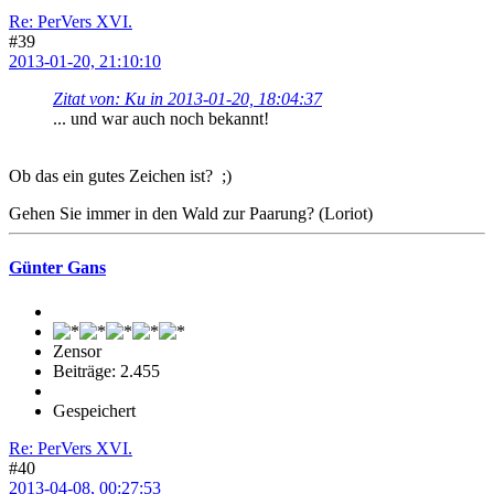
Re: PerVers XVI.
#39
2013-01-20, 21:10:10
Zitat von: Ku in 2013-01-20, 18:04:37
... und war auch noch bekannt!
Ob das ein gutes Zeichen ist? ;)
Gehen Sie immer in den Wald zur Paarung? (Loriot)
Günter Gans
Zensor
Beiträge: 2.455
Gespeichert
Re: PerVers XVI.
#40
2013-04-08, 00:27:53