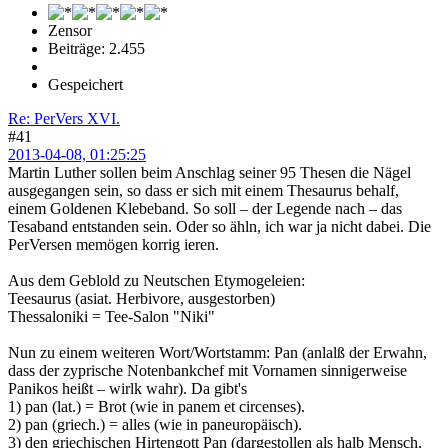
Zensor
Beiträge: 2.455
Gespeichert
Re: PerVers XVI.
#41
2013-04-08, 01:25:25
Martin Luther sollen beim Anschlag seiner 95 Thesen die Nägel
ausgegangen sein, so dass er sich mit einem Thesaurus behalf,
einem Goldenen Klebeband. So soll – der Legende nach – das
Tesaband entstanden sein. Oder so ähln, ich war ja nicht dabei. Die
PerVersen memögen korrig ieren.
Aus dem Geblold zu Neutschen Etymogeleien:
Teesaurus (asiat. Herbivore, ausgestorben)
Thessaloniki = Tee-Salon "Niki"
Nun zu einem weiteren Wort/Wortstamm: Pan (anlalß der Erwahn,
dass der zyprische Notenbankchef mit Vornamen sinnigerweise
Panikos heißt – wirlk wahr). Da gibt's
1) pan (lat.) = Brot (wie in panem et circenses).
2) pan (griech.) = alles (wie in paneuropäisch).
3) den griechischen Hirtengott Pan (dargestollen als halb Mensch,