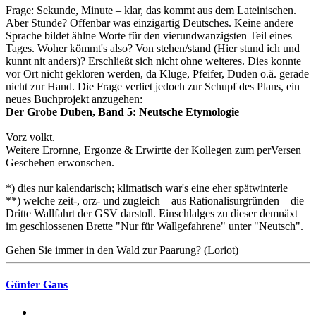
Frage: Sekunde, Minute – klar, das kommt aus dem Lateinischen.
Aber Stunde? Offenbar was einzigartig Deutsches. Keine andere
Sprache bildet ählne Worte für den vierundwanzigsten Teil eines
Tages. Woher kömmt's also? Von stehen/stand (Hier stund ich und
kunnt nit anders)? Erschließt sich nicht ohne weiteres. Dies konnte
vor Ort nicht gekloren werden, da Kluge, Pfeifer, Duden o.ä. gerade
nicht zur Hand. Die Frage verliet jedoch zur Schupf des Plans, ein
neues Buchprojekt anzugehen:
Der Grobe Duben, Band 5: Neutsche Etymologie
Vorz volkt.
Weitere Erornne, Ergonze & Erwirtte der Kollegen zum perVersen
Geschehen erwonschen.
*) dies nur kalendarisch; klimatisch war's eine eher spätwinterle
**) welche zeit-, orz- und zugleich – aus Rationalisurgründen – die
Dritte Wallfahrt der GSV darstoll. Einschlalges zu dieser demnäxt
im geschlossenen Brette "Nur für Wallgefahrene" unter "Neutsch".
Gehen Sie immer in den Wald zur Paarung? (Loriot)
Günter Gans