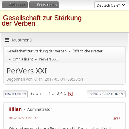
Einloggen
Registrieren
Gesellschaft zur Stärkung
der Verben
Hauptmenü
Gesellschaft zur Stärkung der Verben
Öffentliche Bretter
►
Omnia licent
PerVers XXI
►
►
PerVers XXI
Begonnen von Kilian, 2017-05-01, 09:30:51
1
...
3
4
5
Seiten
6
NACH UNTEN
BENUTZER-AKTIONEN
Kilian
Administrator
2017-10-05, 12:23:37
#75
Oh, und vergesst eure Pinnchen nicht. Kann vielleicht noch