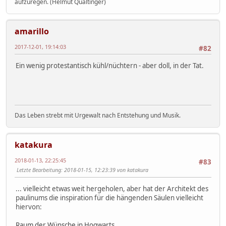
aufzuregen. (Helmut Qualtinger)
amarillo
2017-12-01, 19:14:03
#82
Ein wenig protestantisch kühl/nüchtern - aber doll, in der Tat.
Das Leben strebt mit Urgewalt nach Entstehung und Musik.
katakura
2018-01-13, 22:25:45
#83
Letzte Bearbeitung
: 2018-01-15, 12:23:39 von katakura
... vielleicht etwas weit hergeholen, aber hat der Architekt des
paulinums die inspiration für die hängenden Säulen vielleicht
hiervon:
Raum der Wünsche in Hogwarts