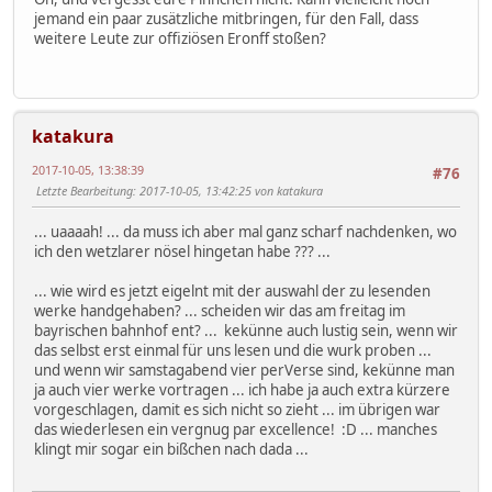
jemand ein paar zusätzliche mitbringen, für den Fall, dass
weitere Leute zur offiziösen Eronff stoßen?
katakura
2017-10-05, 13:38:39
#76
Letzte Bearbeitung
: 2017-10-05, 13:42:25 von katakura
... uaaaah! ... da muss ich aber mal ganz scharf nachdenken, wo
ich den wetzlarer nösel hingetan habe ??? ...
... wie wird es jetzt eigelnt mit der auswahl der zu lesenden
werke handgehaben? ... scheiden wir das am freitag im
bayrischen bahnhof ent? ... kekünne auch lustig sein, wenn wir
das selbst erst einmal für uns lesen und die wurk proben ...
und wenn wir samstagabend vier perVerse sind, kekünne man
ja auch vier werke vortragen ... ich habe ja auch extra kürzere
vorgeschlagen, damit es sich nicht so zieht ... im übrigen war
das wiederlesen ein vergnug par excellence! :D ... manches
klingt mir sogar ein bißchen nach dada ...