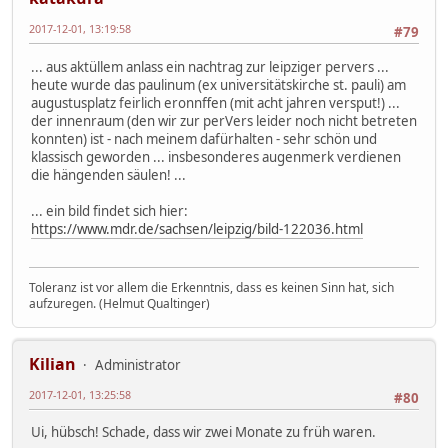
2017-12-01, 13:19:58
#79
... aus aktüllem anlass ein nachtrag zur leipziger pervers ...
heute wurde das paulinum (ex universitätskirche st. pauli) am
augustusplatz feirlich eronnffen (mit acht jahren versput!) ...
der innenraum (den wir zur perVers leider noch nicht betreten
konnten) ist - nach meinem dafürhalten - sehr schön und
klassisch geworden ... insbesonderes augenmerk verdienen
die hängenden säulen! ...
... ein bild findet sich hier:
https://www.mdr.de/sachsen/leipzig/bild-122036.html
Toleranz ist vor allem die Erkenntnis, dass es keinen Sinn hat, sich
aufzuregen. (Helmut Qualtinger)
Kilian
Administrator
2017-12-01, 13:25:58
#80
Ui, hübsch! Schade, dass wir zwei Monate zu früh waren.