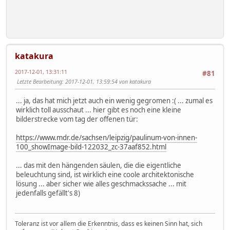
katakura
2017-12-01, 13:31:11
#81
Letzte Bearbeitung
: 2017-12-01, 13:59:54 von katakura
... ja, das hat mich jetzt auch ein wenig gegromen :( ... zumal es
wirklich toll ausschaut ... hier gibt es noch eine kleine
bilderstrecke vom tag der offenen tür:
https://www.mdr.de/sachsen/leipzig/paulinum-von-innen-
100_showImage-bild-122032_zc-37aaf852.html
... das mit den hängenden säulen, die die eigentliche
beleuchtung sind, ist wirklich eine coole architektonische
lösung ... aber sicher wie alles geschmackssache ... mit
jedenfalls gefällt's 8)
Toleranz ist vor allem die Erkenntnis, dass es keinen Sinn hat, sich