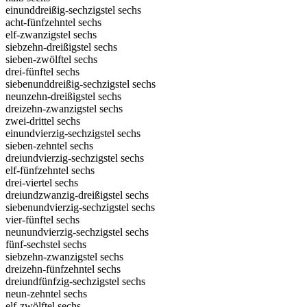
einunddreißig-sechzigstel sechs
acht-fünfzehntel sechs
elf-zwanzigstel sechs
siebzehn-dreißigstel sechs
sieben-zwölftel sechs
drei-fünftel sechs
siebenunddreißig-sechzigstel sechs
neunzehn-dreißigstel sechs
dreizehn-zwanzigstel sechs
zwei-drittel sechs
einundvierzig-sechzigstel sechs
sieben-zehntel sechs
dreiundvierzig-sechzigstel sechs
elf-fünfzehntel sechs
drei-viertel sechs
dreiundzwanzig-dreißigstel sechs
siebenundvierzig-sechzigstel sechs
vier-fünftel sechs
neunundvierzig-sechzigstel sechs
fünf-sechstel sechs
siebzehn-zwanzigstel sechs
dreizehn-fünfzehntel sechs
dreiundfünfzig-sechzigstel sechs
neun-zehntel sechs
elf-zwölftel sechs