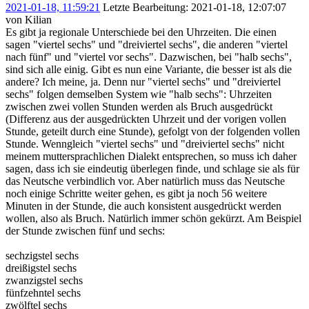
2021-01-18, 11:59:21
Letzte Bearbeitung
: 2021-01-18, 12:07:07
von Kilian
Es gibt ja regionale Unterschiede bei den Uhrzeiten. Die einen
sagen "viertel sechs" und "dreiviertel sechs", die anderen "viertel
nach fünf" und "viertel vor sechs". Dazwischen, bei "halb sechs",
sind sich alle einig. Gibt es nun eine Variante, die besser ist als die
andere? Ich meine, ja. Denn nur "viertel sechs" und "dreiviertel
sechs" folgen demselben System wie "halb sechs": Uhrzeiten
zwischen zwei vollen Stunden werden als Bruch ausgedrückt
(Differenz aus der ausgedrückten Uhrzeit und der vorigen vollen
Stunde, geteilt durch eine Stunde), gefolgt von der folgenden vollen
Stunde. Wenngleich "viertel sechs" und "dreiviertel sechs" nicht
meinem muttersprachlichen Dialekt entsprechen, so muss ich daher
sagen, dass ich sie eindeutig überlegen finde, und schlage sie als für
das Neutsche verbindlich vor. Aber natürlich muss das Neutsche
noch einige Schritte weiter gehen, es gibt ja noch 56 weitere
Minuten in der Stunde, die auch konsistent ausgedrückt werden
wollen, also als Bruch. Natürlich immer schön gekürzt. Am Beispiel
der Stunde zwischen fünf und sechs:
sechzigstel sechs
dreißigstel sechs
zwanzigstel sechs
fünfzehntel sechs
zwölftel sechs