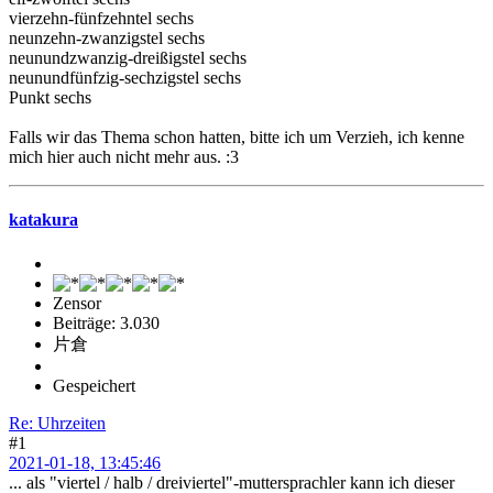
vierzehn-fünfzehntel sechs
neunzehn-zwanzigstel sechs
neunundzwanzig-dreißigstel sechs
neunundfünfzig-sechzigstel sechs
Punkt sechs
Falls wir das Thema schon hatten, bitte ich um Verzieh, ich kenne
mich hier auch nicht mehr aus. :3
katakura
Zensor
Beiträge: 3.030
片倉
Gespeichert
Re: Uhrzeiten
#1
2021-01-18, 13:45:46
... als "viertel / halb / dreiviertel"-muttersprachler kann ich dieser