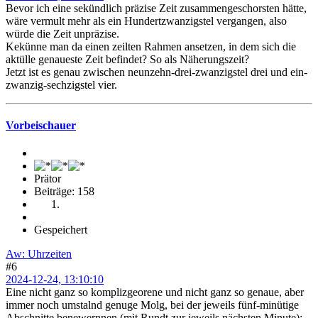
Bevor ich eine sekündlich präzise Zeit zusammengeschorsten hätte,
wäre vermult mehr als ein Hundertzwanzigstel vergangen, also
würde die Zeit unpräzise.
Kekünne man da einen zeilten Rahmen ansetzen, in dem sich die
aktülle genaueste Zeit befindet? So als Näherungszeit?
Jetzt ist es genau zwischen neunzehn-drei-zwanzigstel drei und ein-
zwanzig-sechzigstel vier.
Vorbeischauer
Prätor
Beiträge: 158
Gespeichert
Aw: Uhrzeiten
#6
2024-12-24, 13:10:10
Eine nicht ganz so komplizgeorene und nicht ganz so genaue, aber
immer noch umstalnd genuge Molg, bei der jeweils fünf-minütige
Abschnitte benewernnen (mit Rundt zur jeweils nächsten Minute):