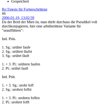
Gespeichert
Re:Tmesis für Fortgeschrittene
#6
2006-01-19, 13:02:59
Da der Bertl der Mien ist, man dürfe durchaus die Pseudikel voll
durchkonjugieren, hier eine arbüberittene Variante für
"uraufführen":
Ind. Präs.
1. Sg.: urühre faufe
2. Sg.: urührst fäufst
3. Sg.: urührt fäuft
1. + 3. Pl.: urühren faufen
2. Pl.: urührt fauft
Ind. Prät.
1. + 3. Sg.: urohr foff
2. Sg.: urohrst foffst
1. + 3. Pl.: urohren foffen
2. Pl.: urohret fofft