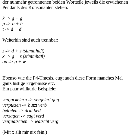
der nunmehr getronnenen beiden Wortteile jeweils die erwichenen
Pendants des Konsonanten stehen:
k -> g + g
p -> b + b
t -> d + d
Weiterhin sind auch trennbar:
z -> d + s (stimmhaft)
x -> g + s (stimmhaft)
qu -> g + w
Ebenso wie die P4-Tmesis, eugt auch diese Form manches Mal
ganz lustige Ergebnisse erz.
Ein paar willkurle Beispiele:
vergackeiern -> vergeiert gag
verputzen -> butzt verb
betreten -> dritt bed
verzagen -> sagt verd
verquatschen -> watscht verg
(Mit x ällt mir nix fein.)