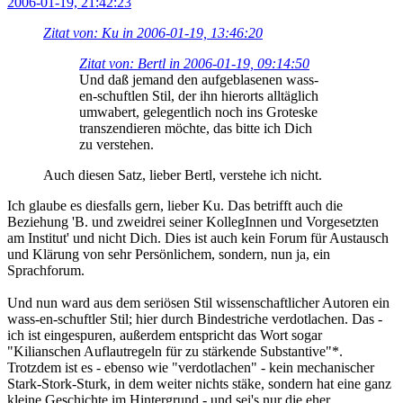
2006-01-19, 21:42:23
Zitat von: Ku in 2006-01-19, 13:46:20
Zitat von: Bertl in 2006-01-19, 09:14:50
Und daß jemand den aufgeblasenen wass-
en-schuftlen Stil, der ihn hierorts alltäglich
umwabert, gelegentlich noch ins Groteske
transzendieren möchte, das bitte ich Dich
zu verstehen.
Auch diesen Satz, lieber Bertl, verstehe ich nicht.
Ich glaube es diesfalls gern, lieber Ku. Das betrifft auch die
Beziehung 'B. und zweidrei seiner KollegInnen und Vorgesetzten
am Institut' und nicht Dich. Dies ist auch kein Forum für Austausch
und Klärung von sehr Persönlichem, sondern, nun ja, ein
Sprachforum.
Und nun ward aus dem seriösen Stil wissenschaftlicher Autoren ein
wass-en-schuftler Stil; hier durch Bindestriche verdotlachen. Das -
ich ist eingespuren, außerdem entspricht das Wort sogar
"Kilianschen Auflautregeln für zu stärkende Substantive"*.
Trotzdem ist es - ebenso wie "verdotlachen" - kein mechanischer
Stark-Stork-Sturk, in dem weiter nichts stäke, sondern hat eine ganz
kleine Geschichte im Hintergrund - und sei's nur die eher