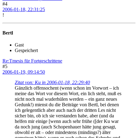
#4
2006-01-18, 22:31:25
!
Bertl
Gast
Gespeichert
Re:Tmesis für Fortgeschrittene
#5
2006-01-19, 09:14:50
Zitat von: Ku in 2006-01-18, 22:29:40
Gänzlich offensochent (wenn schon im Vorwort – ich
meine das Wort vor diesem Wort, ein lich steht, muß es
nicht noch mal wuderhülen werden – ein ganz neues
Gedunk!) mienst du die Beiträge von Bertl, bei denen
ich gelegentlich aber auch nach der dritten Les nicht
sicher bin, ob ich sie verstanden habe, aber (und da
helfen mir einige [wenn auch sehr frühe ([der Ku war
da noch jung (auch Schopenhauer hätte jung gesagt,
obwohl er alt – oder mindestens (mindings?) älter
gemeinen hätte), wenn er auch schon des Schrubs und