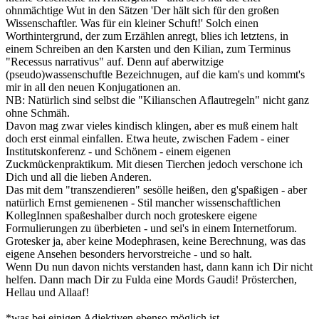
ohnmächtige Wut in den Sätzen 'Der hält sich für den großen
Wissenschaftler. Was für ein kleiner Schuft!' Solch einen
Worthintergrund, der zum Erzählen anregt, blies ich letztens, in
einem Schreiben an den Karsten und den Kilian, zum Terminus
"Recessus narrativus" auf. Denn auf aberwitzige
(pseudo)wassenschuftle Bezeichnugen, auf die kam's und kommt's
mir in all den neuen Konjugationen an.
NB: Natürlich sind selbst die "Kilianschen Aflautregeln" nicht ganz
ohne Schmäh.
Davon mag zwar vieles kindisch klingen, aber es muß einem halt
doch erst einmal einfallen. Etwa heute, zwischen Fadem - einer
Institutskonferenz - und Schönem - einem eigenen
Zuckmückenpraktikum. Mit diesen Tierchen jedoch verschone ich
Dich und all die lieben Anderen.
Das mit dem "transzendieren" sesölle heißen, den g'spaßigen - aber
natürlich Ernst gemienenen - Stil mancher wissenschaftlichen
KollegInnen spaßeshalber durch noch groteskere eigene
Formulierungen zu überbieten - und sei's in einem Internetforum.
Grotesker ja, aber keine Modephrasen, keine Berechnung, was das
eigene Ansehen besonders hervorstreiche - und so halt.
Wenn Du nun davon nichts verstanden hast, dann kann ich Dir nicht
helfen. Dann mach Dir zu Fulda eine Mords Gaudi! Prösterchen,
Hellau und Allaaf!
*was bei einigen Adjektiven ebenso möglich ist