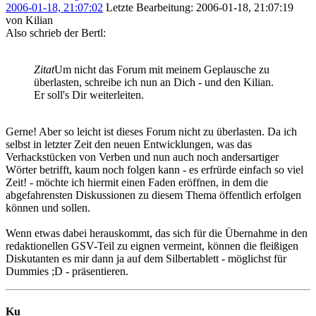
2006-01-18, 21:07:02
Letzte Bearbeitung
: 2006-01-18, 21:07:19
von Kilian
Also schrieb der Bertl:
Zitat
Um nicht das Forum mit meinem Geplausche zu
überlasten, schreibe ich nun an Dich - und den Kilian.
Er soll's Dir weiterleiten.
Gerne! Aber so leicht ist dieses Forum nicht zu überlasten. Da ich
selbst in letzter Zeit den neuen Entwicklungen, was das
Verhackstücken von Verben und nun auch noch andersartiger
Wörter betrifft, kaum noch folgen kann - es erfrürde einfach so viel
Zeit! - möchte ich hiermit einen Faden eröffnen, in dem die
abgefahrensten Diskussionen zu diesem Thema öffentlich erfolgen
können und sollen.
Wenn etwas dabei herauskommt, das sich für die Übernahme in den
redaktionellen GSV-Teil zu eignen vermeint, können die fleißigen
Diskutanten es mir dann ja auf dem Silbertablett - möglichst für
Dummies ;D - präsentieren.
Ku