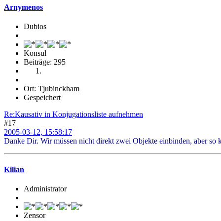
Arnymenos
Dubios
Konsul
Beiträge: 295
Ort: Tjubinckham
Gespeichert
Re:Kausativ in Konjugationsliste aufnehmen
#17
2005-03-12, 15:58:17
Danke Dir. Wir müssen nicht direkt zwei Objekte einbinden, aber so 
Kilian
Administrator
Zensor