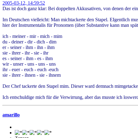
2005-03-12, 14:59:52
Das ist doch ganz klar: Bei doppelten Akkusativen, von denen der e
Im Deutschen vielleicht: Man michtackerte den Stapel. EIgentlich mus
hier der Instrumentalis für Pronomen (über Substantive kann man s
ich - meiner - mir - mich - mim
du - deiner - dir - dich - dim
er - seiner - ihm - ihn - ihm
sie - ihrer - ihr - sie - ihr
es - seiner - ihm - es - ihm
wir - unser - uns - uns - uns
ihr - euer - euch - euch -euch
sie - ihrer - ihnen - sie - ihnem
Der Chef tackerte den Stapel mim. Dieser ward demnach mimgetacker
Ich entschuldige mich für die Verwirrung, aber das musste ich loswerd
amarillo