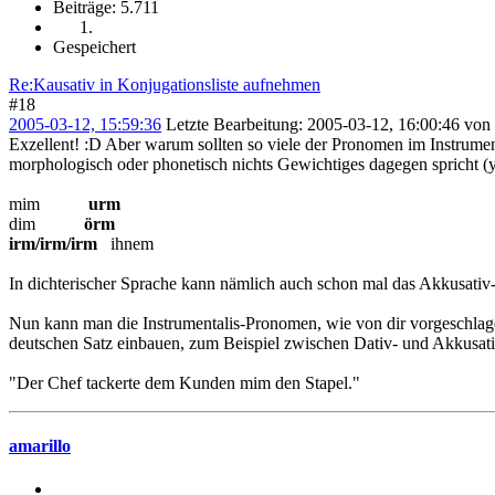
Beiträge: 5.711
Gespeichert
Re:Kausativ in Konjugationsliste aufnehmen
#18
2005-03-12, 15:59:36
Letzte Bearbeitung
: 2005-03-12, 16:00:46 von 
Exzellent! :D Aber warum sollten so viele der Pronomen im Instrumen
morphologisch oder phonetisch nichts Gewichtiges dagegen spricht (you
mim
urm
dim
örm
irm/irm/irm
ihnem
In dichterischer Sprache kann nämlich auch schon mal das Akkusativ-
Nun kann man die Instrumentalis-Pronomen, wie von dir vorgeschlage
deutschen Satz einbauen, zum Beispiel zwischen Dativ- und Akkusati
"Der Chef tackerte dem Kunden mim den Stapel."
amarillo