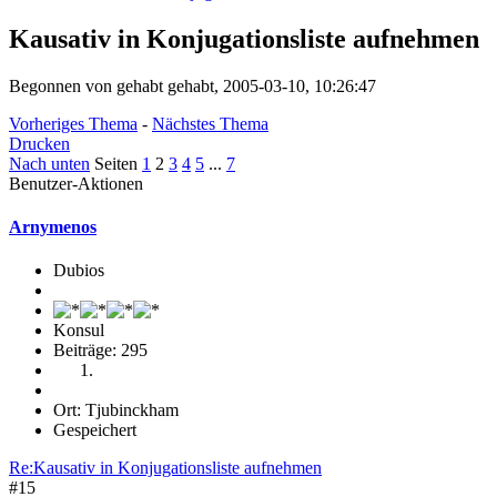
Kausativ in Konjugationsliste aufnehmen
Begonnen von gehabt gehabt, 2005-03-10, 10:26:47
Vorheriges Thema
-
Nächstes Thema
Drucken
Nach unten
Seiten
1
2
3
4
5
...
7
Benutzer-Aktionen
Arnymenos
Dubios
Konsul
Beiträge: 295
Ort: Tjubinckham
Gespeichert
Re:Kausativ in Konjugationsliste aufnehmen
#15