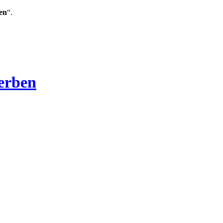
en
“.
Verben