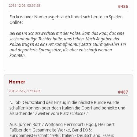
2015-12-05, 03:37:58
#486
Ein kreativer Numerusgebrauch findet sich heute im Spielen
Online:
Bei einem Schusswechsel mit der Polizei kam das Paar, das eine
sechsmonatige Tochter hatte, ums Leben. Nach Angaben der
Polizei trugen es eine Art Kampfmontur, setzte Sturmgewehre ein
und deponierte Sprengsätze, die aber entschärft werden
konnten.
Homer
2015-12-12, 17:14:02
#487
"... ob Deutschland den Einzug in die nächste Runde würde
schaffen können oder doch Italien die Oberhand behielte und
als lachender Zweiter vom Platz
schlöche
."
Aus: Jürgen Roth / Wolfgang Herrndorf (Hgg.), Heribert
Faßbender: Gesammelte Werke, Band IX/5:
Europameisterschaft 1996: Italien - Deutschland, Essen: