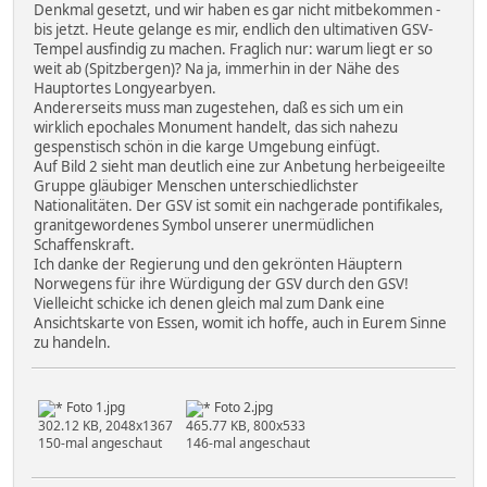
Denkmal gesetzt, und wir haben es gar nicht mitbekommen -
bis jetzt. Heute gelange es mir, endlich den ultimativen GSV-
Tempel ausfindig zu machen. Fraglich nur: warum liegt er so
weit ab (Spitzbergen)? Na ja, immerhin in der Nähe des
Hauptortes Longyearbyen.
Andererseits muss man zugestehen, daß es sich um ein
wirklich epochales Monument handelt, das sich nahezu
gespenstisch schön in die karge Umgebung einfügt.
Auf Bild 2 sieht man deutlich eine zur Anbetung herbeigeeilte
Gruppe gläubiger Menschen unterschiedlichster
Nationalitäten. Der GSV ist somit ein nachgerade pontifikales,
granitgewordenes Symbol unserer unermüdlichen
Schaffenskraft.
Ich danke der Regierung und den gekrönten Häuptern
Norwegens für ihre Würdigung der GSV durch den GSV!
Vielleicht schicke ich denen gleich mal zum Dank eine
Ansichtskarte von Essen, womit ich hoffe, auch in Eurem Sinne
zu handeln.
Foto 1.jpg
Foto 2.jpg
302.12 KB, 2048x1367
465.77 KB, 800x533
150-mal angeschaut
146-mal angeschaut