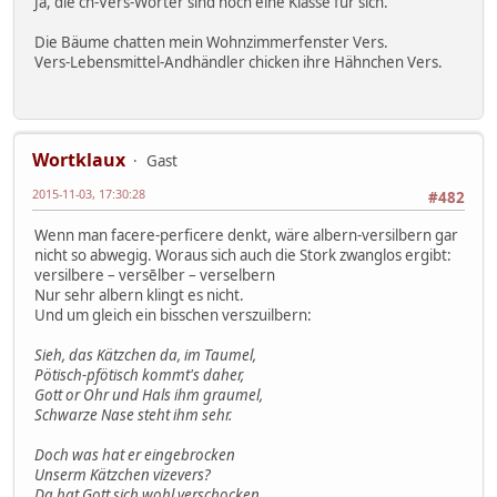
Ja, die ch-Vers-Wörter sind noch eine Klasse für sich.
Die Bäume chatten mein Wohnzimmerfenster Vers.
Vers-Lebensmittel-Andhändler chicken ihre Hähnchen Vers.
Wortklaux
Gast
2015-11-03, 17:30:28
#482
Wenn man facere-perficere denkt, wäre albern-versilbern gar
nicht so abwegig. Woraus sich auch die Stork zwanglos ergibt:
versilbere – versēlber – verselbern
Nur sehr albern klingt es nicht.
Und um gleich ein bisschen verszuilbern:
Sieh, das Kätzchen da, im Taumel,
Pötisch-pfötisch kommt's daher,
Gott or Ohr und Hals ihm graumel,
Schwarze Nase steht ihm sehr.
Doch was hat er eingebrocken
Unserm Kätzchen vizevers?
Da hat Gott sich wohl verschocken,