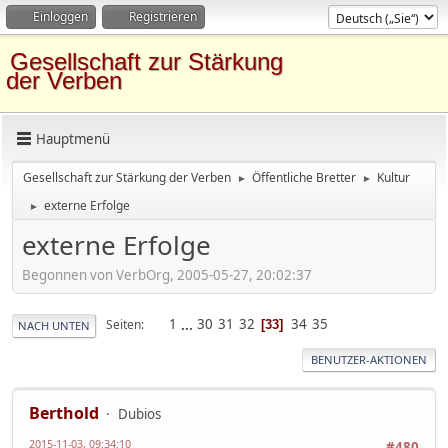
Einloggen
Registrieren
Gesellschaft zur Stärkung
der Verben
Hauptmenü
Gesellschaft zur Stärkung der Verben
Öffentliche Bretter
Kultur
►
►
externe Erfolge
►
externe Erfolge
Begonnen von VerbOrg, 2005-05-27, 20:02:37
1
...
30
31
32
34
35
Seiten
33
NACH UNTEN
BENUTZER-AKTIONEN
Berthold
Dubios
2015-11-03, 09:34:10
#480