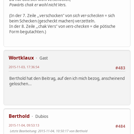
Powärts chak er wohl nicht Vers.
(In der 7. Zeile ,,verschocken" von
sich ver-schecken
= sich
beim Schecken (gescheckt machen) verzetteln.
In der 8. Zeile ,,chak Vers" von
vers-checken
= die pötische
Form begutachten.)
Wortklaux
Gast
2015-11-03, 17:36:54
#483
Berthold hat den Beitrag, auf den ich mich bezog, anscheinend
geloschen...
Berthold
Dubios
2015-11-04, 09:53:13
#484
Letzte Bearbeitung
: 2015-11-04, 10:50:17 von Berthold