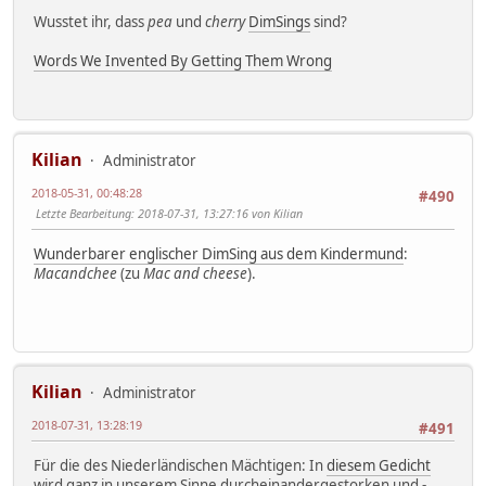
Wusstet ihr, dass
pea
und
cherry
DimSings
sind?
Words We Invented By Getting Them Wrong
Kilian
Administrator
2018-05-31, 00:48:28
#490
Letzte Bearbeitung
: 2018-07-31, 13:27:16 von Kilian
Wunderbarer englischer DimSing aus dem Kindermund
:
Macandchee
(zu
Mac and cheese
).
Kilian
Administrator
2018-07-31, 13:28:19
#491
Für die des Niederländischen Mächtigen: In
diesem Gedicht
wird ganz in unserem Sinne durcheinandergestorken und -