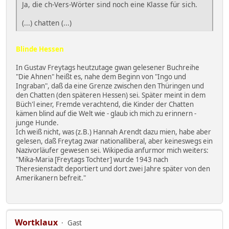
Ja, die ch-Vers-Wörter sind noch eine Klasse für sich.
(...) chatten (...)
Blinde Hessen
In Gustav Freytags heutzutage gwan gelesener Buchreihe
"Die Ahnen" heißt es, nahe dem Beginn von "Ingo und
Ingraban", daß da eine Grenze zwischen den Thüringen und
den Chatten (den späteren Hessen) sei. Später meint in dem
Büch'l einer, Fremde verachtend, die Kinder der Chatten
kämen blind auf die Welt wie - glaub ich mich zu erinnern -
junge Hunde.
Ich weiß nicht, was (z.B.) Hannah Arendt dazu mien, habe aber
gelesen, daß Freytag zwar nationalliberal, aber keineswegs ein
Nazivorläufer gewesen sei. Wikipedia anfurmor mich weiters:
"Mika-Maria [Freytags Tochter] wurde 1943 nach
Theresienstadt deportiert und dort zwei Jahre später von den
Amerikanern befreit."
Wortklaux
Gast