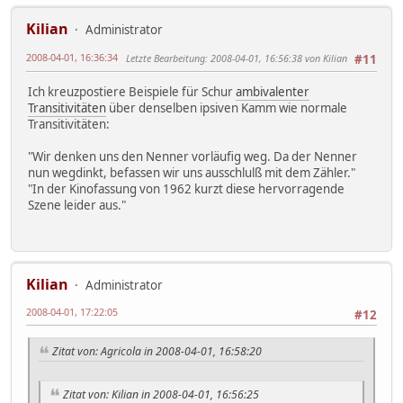
Kilian
Administrator
2008-04-01, 16:36:34
Letzte Bearbeitung
: 2008-04-01, 16:56:38 von Kilian
#11
Ich kreuzpostiere Beispiele für Schur
ambivalenter
Transitivitäten
über denselben ipsiven Kamm wie normale
Transitivitäten:
"Wir denken uns den Nenner vorläufig weg. Da der Nenner
nun wegdinkt, befassen wir uns ausschlulß mit dem Zähler."
"In der Kinofassung von 1962 kurzt diese hervorragende
Szene leider aus."
Kilian
Administrator
2008-04-01, 17:22:05
#12
Zitat von: Agricola in 2008-04-01, 16:58:20
Zitat von: Kilian in 2008-04-01, 16:56:25