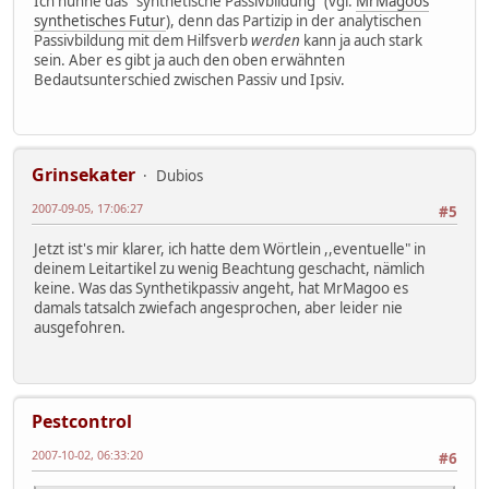
Ich nünne das "synthetische Passivbildung" (vgl.
MrMagoos
synthetisches Futur
), denn das Partizip in der analytischen
Passivbildung mit dem Hilfsverb
werden
kann ja auch stark
sein. Aber es gibt ja auch den oben erwähnten
Bedautsunterschied zwischen Passiv und Ipsiv.
Grinsekater
Dubios
2007-09-05, 17:06:27
#5
Jetzt ist's mir klarer, ich hatte dem Wörtlein ,,eventuelle" in
deinem Leitartikel zu wenig Beachtung geschacht, nämlich
keine. Was das Synthetikpassiv angeht, hat MrMagoo es
damals tatsalch zwiefach angesprochen, aber leider nie
ausgefohren.
Pestcontrol
2007-10-02, 06:33:20
#6