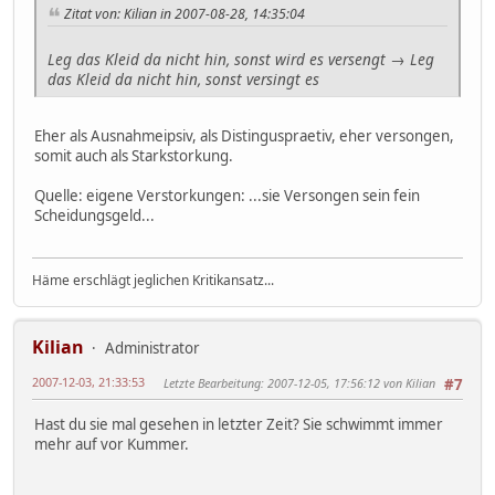
Zitat von: Kilian in 2007-08-28, 14:35:04
Leg das Kleid da nicht hin, sonst wird es versengt
→
Leg
das Kleid da nicht hin, sonst versingt es
Eher als Ausnahmeipsiv, als Distinguspraetiv, eher versongen,
somit auch als Starkstorkung.
Quelle: eigene Verstorkungen: ...sie Versongen sein fein
Scheidungsgeld...
Häme erschlägt jeglichen Kritikansatz...
Kilian
Administrator
2007-12-03, 21:33:53
Letzte Bearbeitung
: 2007-12-05, 17:56:12 von Kilian
#7
Hast du sie mal gesehen in letzter Zeit? Sie schwimmt immer
mehr auf vor Kummer.