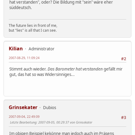
hat verstanden", oder? Die Bildung mit "sein" wäre eher
süddeutsch.
The future lies in front of me,
but "lies" is all that I can see.
Kilian
Administrator
2007-08-29, 11:09:24
#2
Stimmt auch wieder.
Das Barometer hat verstanden
gefällt mir
gut, das hat so was Widersinniges...
Grinsekater
Dubios
2007-09-04, 22:49:09
#3
Letzte Bearbeitung
: 2007-09-05, 00:29:37 von Grinsekater
Im obigen Beispiel kekönne man jedoch auch im Präsens