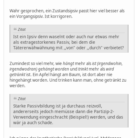
Wahr gesprochen, ein Zustandsipsiv passt hier viel besser als
ein Vorgangsipsiv. Ist korrigoren.
Zitat
Ist ein Ipsiv denn waselnt oder auch nur etwas mehr
als extragestorkenes Passiv, bei dem die
Tätererwähwähnung mit ,,von" oder ,,durch" verbietet?
Zumindest so viel mehr, wie
hängt
mehr als
ist (irgendwohin,
irgendwodran) gehängt worden
und
trinkt
mehr als
wird
getränkt
ist. Ein Apfel hängt am Baum, ist dort aber nie
hingehängt worden. Und trinken kann man, ohne getränkt zu
werden.
Zitat
Starke Passivbildung ist ja durchaus reizvoll,
andererseits jedoch memüsse dann die Partizip-2-
Verwendung eingeschracht (Beispiel!) werden, und das
wär ja auch schade.