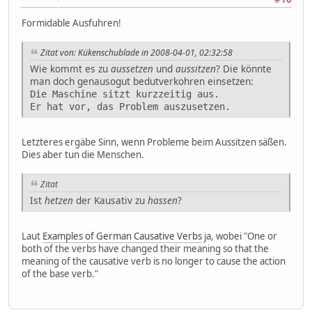
Formidable Ausfuhren!
Zitat von: Kükenschublade in 2008-04-01, 02:32:58
Wie kommt es zu
aussetzen
und
aussitzen
? Die könnte
man doch genausogut bedutverkohren einsetzen:
Die Maschine sitzt kurzzeitig aus.
Er hat vor, das Problem auszusetzen.
Letzteres ergäbe Sinn, wenn Probleme beim Aussitzen säßen.
Dies aber tun die Menschen.
Zitat
Ist
hetzen
der Kausativ zu
hassen
?
Laut
Examples of German Causative Verbs
ja, wobei "One or
both of the verbs have changed their meaning so that the
meaning of the causative verb is no longer to cause the action
of the base verb."