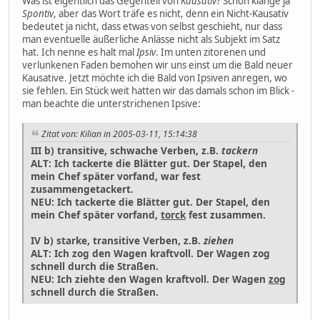
Was ist eigentlich das Gegenteil von
Kausativ
? Schön klänge ja
Spontiv
, aber das Wort träfe es nicht, denn ein Nicht-Kausativ
bedeutet ja nicht, dass etwas von selbst geschieht, nur dass
man eventuelle äußerliche Anlässe nicht als Subjekt im Satz
hat. Ich nenne es halt mal
Ipsiv
. Im unten zitorenen und
verlunkenen Faden bemohen wir uns einst um die Bald neuer
Kausative. Jetzt möchte ich die Bald von Ipsiven anregen, wo
sie fehlen. Ein Stück weit hatten wir das damals schon im Blick -
man beachte die unterstrichenen Ipsive:
Zitat von: Kilian in 2005-03-11, 15:14:38
III b) transitive, schwache Verben, z.B.
tackern
ALT: Ich tackerte die Blätter gut. Der Stapel, den
mein Chef später vorfand, war fest
zusammengetackert.
NEU: Ich tackerte die Blätter gut. Der Stapel, den
mein Chef später vorfand,
torck
fest zusammen.
IV b) starke, transitive Verben, z.B.
ziehen
ALT: Ich zog den Wagen kraftvoll. Der Wagen zog
schnell durch die Straßen.
NEU: Ich ziehte den Wagen kraftvoll. Der Wagen
zog
schnell durch die Straßen.