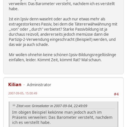
verweilen: Das Barometer versteht, nachdem ich es verstellt
habe.
Ist ein Ipsiv denn waselnt oder auch nur etwas mehr als
extragestorkenes Passiv, bei dem die Tätererwähwähnung mit
,,von" oder ,,durch" verbietet? Starke Passivbildung ist ja
durchaus reizvoll, andererseits jedoch memüsse dann die
Partizip-2-Verwendung eingeschracht (Beispiel!) werden, und
das wär ja auch schade.
Mir wollen ohnehin keine schönen Ipsiv-Bildungsregellöslinge
einfallen, leider. Kömmt Zeit, kömmt Rat? Mal schaun.
Kilian
Administrator
2007-09-05, 15:00:49
#4
Zitat von: Grinsekater in 2007-09-04, 22:49:09
Im obigen Beispiel kekönne man jedoch auch im
Präsens verweilen: Das Barometer versteht, nachdem
ich es verstellt habe.