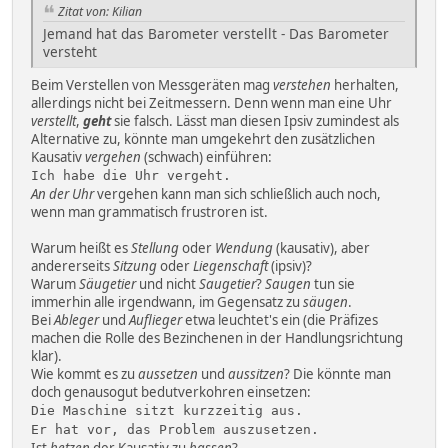
Zitat von: Kilian
Jemand hat das Barometer verstellt - Das Barometer
versteht
Beim Verstellen von Messgeräten mag
verstehen
herhalten,
allerdings nicht bei Zeitmessern. Denn wenn man eine Uhr
verstellt
,
geht
sie falsch. Lässt man diesen Ipsiv zumindest als
Alternative zu, könnte man umgekehrt den zusätzlichen
Kausativ
vergehen
(schwach) einführen:
Ich habe die Uhr vergeht.
An der Uhr
vergehen kann man sich schließlich auch noch,
wenn man grammatisch frustroren ist.
Warum heißt es
Stellung
oder
Wendung
(kausativ), aber
andererseits
Sitzung
oder
Liegenschaft
(ipsiv)?
Warum
Säugetier
und nicht
Saugetier
?
Saugen
tun sie
immerhin alle irgendwann, im Gegensatz zu
säugen
.
Bei
Ableger
und
Auflieger
etwa leuchtet's ein (die Präfizes
machen die Rolle des Bezinchenen in der Handlungsrichtung
klar).
Wie kommt es zu
aussetzen
und
aussitzen
? Die könnte man
doch genausogut bedutverkohren einsetzen:
Die Maschine sitzt kurzzeitig aus.
Er hat vor, das Problem auszusetzen.