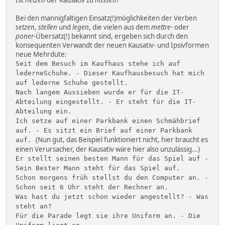
Ist
hetzen
der Kausativ zu
hassen
?
Bei den mannigfaltigen Einsatz(!)möglichkeiten der Verben
setzen
,
stellen
und
legen
, die vielen aus dem
mettre
- oder
poner
-Übersatz(!) bekannt sind, ergeben sich durch den
konsequenten Verwandt der neuen Kausativ- und Ipsivformen
neue Mehrdute:
Seit dem Besuch im Kaufhaus stehe ich auf
lederneSchuhe. - Dieser Kaufhausbesuch hat mich
auf lederne Schuhe gestellt.
Nach langem Aussieben wurde er für die IT-
Abteilung eingestellt. - Er steht für die IT-
Abteilung ein.
Ich setze auf einer Parkbank einen Schmähbrief
auf. - Es sitzt ein Brief auf einer Parkbank
(Nun gut, das Beispiel funktioniert nicht, hier braucht es
auf.
einen Verursacher, der Kausativ wäre hier also unzulässig...)
Er stellt seinen besten Mann für das Spiel auf -
Sein Bester Mann steht für das Spiel auf.
Schon morgens früh stellst du den Computer an. -
Schon seit 6 Uhr steht der Rechner an.
Was hast du jetzt schon wieder angestellt? - Was
steht an?
Für die Parade legt sie ihre Uniform an. - Die