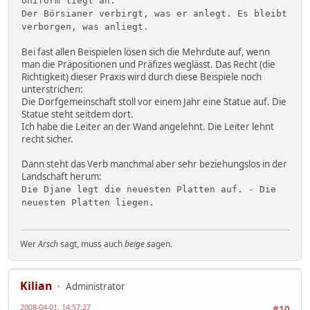
Uniform liegt an.
Der Börsianer verbirgt, was er anlegt. Es bleibt
verborgen, was anliegt.
Bei fast allen Beispielen lösen sich die Mehrdute auf, wenn
man die Präpositionen und Präfizes weglässt. Das Recht (die
Richtigkeit) dieser Praxis wird durch diese Beispiele noch
unterstrichen:
Die Dorfgemeinschaft stoll vor einem Jahr eine Statue auf. Die
Statue steht seitdem dort.
Ich habe die Leiter an der Wand angelehnt. Die Leiter lehnt
recht sicher.
Dann steht das Verb manchmal aber sehr beziehungslos in der
Landschaft herum:
Die Djane legt die neuesten Platten auf. - Die
neuesten Platten liegen.
Wer
Arsch
sagt, muss auch
beige
sagen.
Kilian
Administrator
2008-04-01, 14:57:27
#10