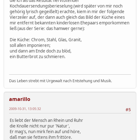
die ich als das Resultat nervtötender
Kochdauersendungsberieselung (wird später von mir noch
gehörig lyrisch gegeißelt) erachte, kiem in mir der folgende
Vierzeiler auf, der dann auch gleich das Bild der Küche eines
mir entfernt bekannten kinderlosen Ehepaars emporkommen
ließ (aus der Serie: das hamwer gerne):
Die Küche: Chrom, Stahl, Glas, Granit,
soll allen imponieren;
und dann am Ende doch zu blöd,
ein Butterbrot zu schmieren.
Das Leben strebt mit Urgewalt nach Entstehung und Musik.
amarillo
2009-10-31, 13:05:32
#5
Es liebt der Mensch an Rhein und Ruhr
die Knolle nicht nur pur 'Natur',
Er mag's, nun mirk fein auf und höre,
daß man sie fettens ihm frittöre.