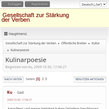
Einloggen
Registrieren
Gesellschaft zur Stärkung
der Verben
Hauptmenü
Gesellschaft zur Stärkung der Verben
Öffentliche Bretter
Kultur
►
►
Kulinarpoesie
►
Kulinarpoesie
Begonnen von Ku, 2009-10-30, 17:06:27
2
3
Seiten
1
NACH UNTEN
BENUTZER-AKTIONEN
Ku
Gast
2009-10-30, 17:06:27
Amarillens und meine Vieligkeit haben Opladens beschlossen,