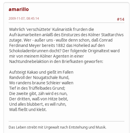
amarillo
2009-11-07, 08:45:14
#14
Wahrlich 'verschüttete' Kulinaristik frurden die
Aufräumarbeiten anlalß des Einsturzes des Kölner Stadtarchivs
zutage. Wer - außer uns - wußte denn schon, daß Conrad
Ferdinand Meyer bereits 1882 das Hohelied auf den
Schokoladenbrunnen docht? Der folgende Originaltext ward
mir von meinem Kölner Agenten in einer
Nachtundnebelaktion in den Briefkasten geworfen:
Aufsteigt Kakao und gießt im Fallen
Randvoll der Nougatschale Rund,
Wo randens braune Schleier wallen
Tief in des Trüffelbades Grund;
Die zweite gibt, zäh wird es nun,
Der dritten, waß von Hitze bebt,
Und alles blubbert, es will ruhn,
Waß fließt und klebt.
Das Leben strebt mit Urgewalt nach Entstehung und Musik.