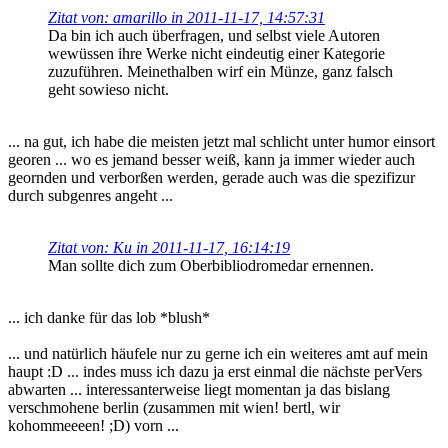
Zitat von: amarillo in 2011-11-17, 14:57:31
Da bin ich auch überfragen, und selbst viele Autoren
wewüssen ihre Werke nicht eindeutig einer Kategorie
zuzuführen. Meinethalben wirf ein Münze, ganz falsch
geht sowieso nicht.
... na gut, ich habe die meisten jetzt mal schlicht unter humor einsort
georen ... wo es jemand besser weiß, kann ja immer wieder auch
geornden und verborßen werden, gerade auch was die spezifizur
durch subgenres angeht ...
Zitat von: Ku in 2011-11-17, 16:14:19
Man sollte dich zum Oberbibliodromedar ernennen.
... ich danke für das lob *blush*
... und natürlich häufele nur zu gerne ich ein weiteres amt auf mein
haupt :D ... indes muss ich dazu ja erst einmal die nächste perVers
abwarten ... interessanterweise liegt momentan ja das bislang
verschmohene berlin (zusammen mit wien! bertl, wir
kohommeeeen! ;D) vorn ...