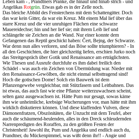
Leben kam - , Prandtners Pranke, die hinauf und hinab strich - und
Angelikas
Rot
grün
. Etwas gab es in der Zelle noch.
Das bleiche Abbild des Fensterchens mit dem Schattengitter. Doch
das war kein Gitter, da war ein Kreuz. Mit einem Mal lief über das
starre Kreuz und die vier unruhigen Flächen eine schwarze
Mauereidechse; hin und her lief sie; mit ihrem Leib lief und
schlängelte sie Zeichen an die Wand. Nur einer konnte dem
Gefangenen das Reptil geschickt haben: Čert, Bejng, der Schwarze.
War denn nun alles verloren, und das Böse sollte triumphieren? - In
all den Geschichten, die hier gleichzeitig liefen, erschien Jurko noch
das Streitgespräch über Gotik und Renaissance am erträglichsten.
Wie Thesen und Ausrufe durchfuhr es ihm dabei freilich den
Schädel - was auch ein Zeichen von Übermüdung war. Nieder mit
den Renaissance-Gewölben, die nicht einmal selbsttragend sind!
Hoch die gotischen Dome! Solch ein Bauwerk ist dem
Pflanzengewebe vergleichbar, mit Stützfasern und Leitbahnen. Das
ist etwas, das auch fast wie eine Pflanze weiterzuwachsen scheint,
selten ganz ausgewachsen ist. Hätte Pum nur gesagt, sowas käme
ihm wie unheimliche, krebsige Wucherungen vor, man hätte mit ihm
wirklich diskutieren können. Und diese klaffenden Vulven, diese
Dämonenfratzen, Obszönitäten, die Unzucht mit dem Teufel, aber
auch die schäumend-heulenden, alles in den Dreck schleudernden
Narrenpredigten des Roraffen, zu den größten Festen der
Christenheit! Jawohl ihr, Pum und Angelika und endlich auch du,
Prandtner, du Mückenpimmel, was wißt denn ihr!! - Angie und