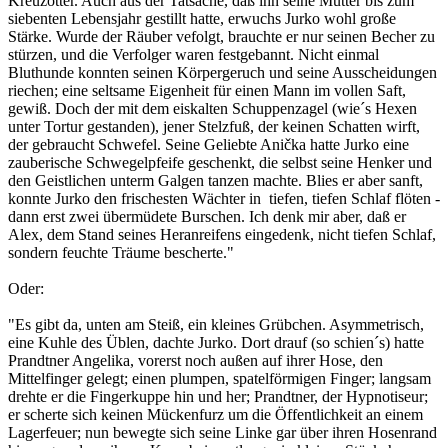
Kreuzotter. Auch aus der Tatsache, daß ihn seine Mutter bis zum
siebenten Lebensjahr gestillt hatte, erwuchs Jurko wohl große
Stärke. Wurde der Räuber vefolgt, brauchte er nur seinen Becher zu
stürzen, und die Verfolger waren festgebannt. Nicht einmal
Bluthunde konnten seinen Körpergeruch und seine Ausscheidungen
riechen; eine seltsame Eigenheit für einen Mann im vollen Saft,
gewiß. Doch der mit dem eiskalten Schuppenzagel (wie´s Hexen
unter Tortur gestanden), jener Stelzfuß, der keinen Schatten wirft,
der gebraucht Schwefel. Seine Geliebte Anička hatte Jurko eine
zauberische Schwegelpfeife geschenkt, die selbst seine Henker und
den Geistlichen unterm Galgen tanzen machte. Blies er aber sanft,
konnte Jurko den frischesten Wächter in tiefen, tiefen Schlaf flöten -
dann erst zwei übermüdete Burschen. Ich denk mir aber, daß er
Alex, dem Stand seines Heranreifens eingedenk, nicht tiefen Schlaf,
sondern feuchte Träume bescherte."
Oder:
"Es gibt da, unten am Steiß, ein kleines Grübchen. Asymmetrisch,
eine Kuhle des Üblen, dachte Jurko. Dort drauf (so schien´s) hatte
Prandtner Angelika, vorerst noch außen auf ihrer Hose, den
Mittelfinger gelegt; einen plumpen, spatelförmigen Finger; langsam
drehte er die Fingerkuppe hin und her; Prandtner, der Hypnotiseur;
er scherte sich keinen Mückenfurz um die Öffentlichkeit an einem
Lagerfeuer; nun bewegte sich seine Linke gar über ihren Hosenrand