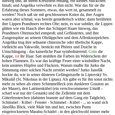
hinweg und, an ihrem Kreuzbein entlang, ein kleines Stückchen
hinab; und Angelika verwehrte es ihm nicht. War das für sie die
Erfahrung dieses Sommers, etwas, das wert ist, gesammelt zu
werden? Noch saß sie mit geschlossenen Knien da, ihre Augen
waren aber schmal, was bereits genießerisch wirkte; dann berührten
ihre Lippen Prandtners rechtes Ohr; nein, es war subtiler, die Lippen
glitten wie ein Hauch über das Schippel Haare hinweg, das
Prandtners Ohrmuschel entsproß; und Geflüstertes, und ihre
Zungenspitze an seinem Ohrläppchen und dem Affenknorpelchen.
Angelika trug ihre seltsame chinesische oder tibetische Kappe,
vielleicht aus Yakwolle, bestickt mit Phönix und Drache in
Umschlingung - das kaiserliche Paar symbolisierend.
Grün
die
Kappe,
rot
ihr Haar. Satt strahlten die Farben im Widerschein der
hohen Flammen. Es war das kräftige Feuer einer windstillen Nacht,
kein unstetes Hüpfen und Flackern. Warum mußte für Jurko die
Stimmung einer solchen Nacht zerstört werden? Jurko Janošík
hockte da, wie in seiner düsteren Gefängniszelle in Liptovský Sv.
Mikuláš (St. Nikolaus in der Liptau). Als gäbe es für ihn sonst nichts
mehr zu sehen als einen Schimmelfleck (ein dunklerer Grauton an
der Mauer), den Latrinenkübel (ein verschwommener Umriß -
scharf war nur der Gestank) und die Zellentür mit dem
Gitterfensterchen (dahinter brannte auf dem Gang ein Talglicht),
Schimmel - Kübel - Fenster - Schimmel - Kübel - ... so wand sich
Jánošíks Blick, viele Male hin und her, zwischen Pums
eingetrocknetem Marabu-Schädel - in den gleichwohl immer mehr