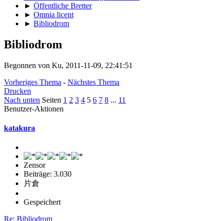
►
Öffentliche Bretter
►
Omnia licent
►
Bibliodrom
Bibliodrom
Begonnen von Ku, 2011-11-09, 22:41:51
Vorheriges Thema
-
Nächstes Thema
Drucken
Nach unten
Seiten
1
2
3
4
5
6
7
8
...
11
Benutzer-Aktionen
katakura
Zensor
Beiträge: 3.030
片倉
Gespeichert
Re: Bibliodrom