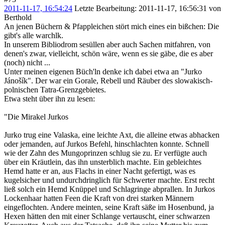
2011-11-17, 16:54:24
Letzte Bearbeitung
: 2011-11-17, 16:56:31 von
Berthold
An jenen Büchern & Pfappleichen stört mich eines ein bißchen: Die
gibt's alle warchlk.
In unserem Bibliodrom sesüllen aber auch Sachen mitfahren, von
denen's zwar, vielleicht, schön wäre, wenn es sie gäbe, die es aber
(noch) nicht ...
Unter meinen eigenen Büch'ln denke ich dabei etwa an "Jurko
Jánošík". Der war ein Gorale, Rebell und Räuber des slowakisch-
polnischen Tatra-Grenzgebietes.
Etwa steht über ihn zu lesen:
"Die Mirakel Jurkos
Jurko trug eine Valaska, eine leichte Axt, die alleine etwas abhacken
oder jemanden, auf Jurkos Befehl, hinschlachten konnte. Schnell
wie der Zahn des Mungoprinzen schlug sie zu. Er verfügte auch
über ein Kräutlein, das ihn unsterblich machte. Ein gebleichtes
Hemd hatte er an, aus Flachs in einer Nacht gefertigt, was es
kugelsicher und undurchdringlich für Schwerter machte. Erst recht
ließ solch ein Hemd Knüppel und Schlagringe abprallen. In Jurkos
Lockenhaar hatten Feen die Kraft von drei starken Männern
eingeflochten. Andere meinten, seine Kraft säße im Hosenbund, ja
Hexen hätten den mit einer Schlange vertauscht, einer schwarzen