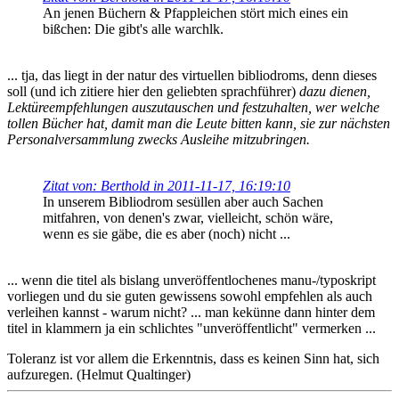
An jenen Büchern & Pfappleichen stört mich eines ein
bißchen: Die gibt's alle warchlk.
... tja, das liegt in der natur des virtuellen bibliodroms, denn dieses
soll (und ich zitiere hier den geliebten sprachführer)
dazu dienen,
Lektüreempfehlungen auszutauschen und festzuhalten, wer welche
tollen Bücher hat, damit man die Leute bitten kann, sie zur nächsten
Personalversammlung zwecks Ausleihe mitzubringen.
Zitat von: Berthold in 2011-11-17, 16:19:10
In unserem Bibliodrom sesüllen aber auch Sachen
mitfahren, von denen's zwar, vielleicht, schön wäre,
wenn es sie gäbe, die es aber (noch) nicht ...
... wenn die titel als bislang unveröffentlochenes manu-/typoskript
vorliegen und du sie guten gewissens sowohl empfehlen als auch
verleihen kannst - warum nicht? ... man kekünne dann hinter dem
titel in klammern ja ein schlichtes "unveröffentlicht" vermerken ...
Toleranz ist vor allem die Erkenntnis, dass es keinen Sinn hat, sich
aufzuregen. (Helmut Qualtinger)