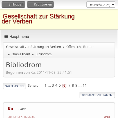
Einloggen
Registrieren
Gesellschaft zur Stärkung
der Verben
Hauptmenü
Gesellschaft zur Stärkung der Verben
Öffentliche Bretter
►
Omnia licent
Bibliodrom
►
►
Bibliodrom
Begonnen von Ku, 2011-11-09, 22:41:51
1
...
3
4
5
7
8
9
...
11
Seiten
6
NACH UNTEN
BENUTZER-AKTIONEN
Ku
Gast
2011-11-17, 16:56:36
#75