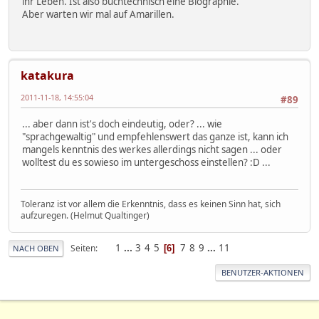
ihr Leben. Ist also buchtechnisch eine Biographie.
Aber warten wir mal auf Amarillen.
katakura
2011-11-18, 14:55:04
#89
... aber dann ist's doch eindeutig, oder? ... wie
"sprachgewaltig" und empfehlenswert das ganze ist, kann ich
mangels kenntnis des werkes allerdings nicht sagen ... oder
wolltest du es sowieso im untergeschoss einstellen? :D ...
Toleranz ist vor allem die Erkenntnis, dass es keinen Sinn hat, sich
aufzuregen. (Helmut Qualtinger)
1
...
3
4
5
7
8
9
...
11
Seiten
6
NACH OBEN
BENUTZER-AKTIONEN