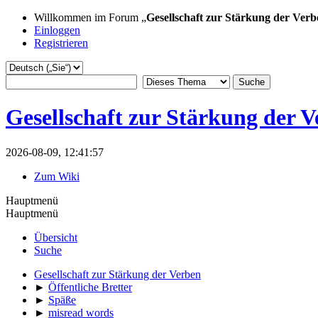
Willkommen im Forum „
Gesellschaft zur Stärkung der Verb
Einloggen
Registrieren
Gesellschaft zur Stärkung der 
2026-08-09, 12:41:57
Zum Wiki
Hauptmenü
Hauptmenü
Übersicht
Suche
Gesellschaft zur Stärkung der Verben
►
Öffentliche Bretter
►
Späße
►
misread words