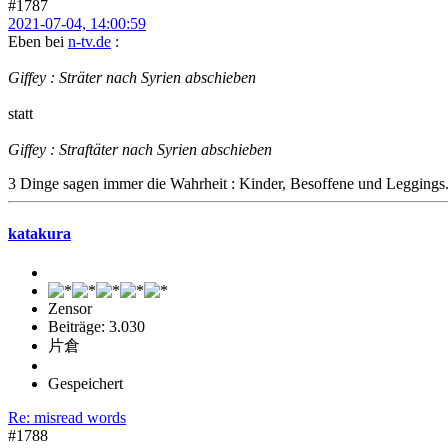
#1787
2021-07-04, 14:00:59
Eben bei
n-tv.de
:
Giffey : Sträter nach Syrien abschieben
statt
Giffey : Straftäter nach Syrien abschieben
3 Dinge sagen immer die Wahrheit : Kinder, Besoffene und Leggings
katakura
Zensor
Beiträge: 3.030
片倉
Gespeichert
Re: misread words
#1788