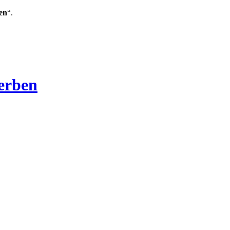
en
“.
Verben