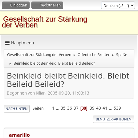
Einloggen
Registrieren
Gesellschaft zur Stärkung
der Verben
Hauptmenü
Gesellschaft zur Stärkung der Verben
Öffentliche Bretter
Späße
►
►
Beinkleid bleibt Beinkleid. Bleibt Beileid Beileid?
►
Beinkleid bleibt Beinkleid. Bleibt
Beileid Beileid?
Begonnen von Kilian, 2005-09-20, 11:03:13
1
...
35
36
37
39
40
41
...
539
Seiten
38
NACH UNTEN
BENUTZER-AKTIONEN
amarillo