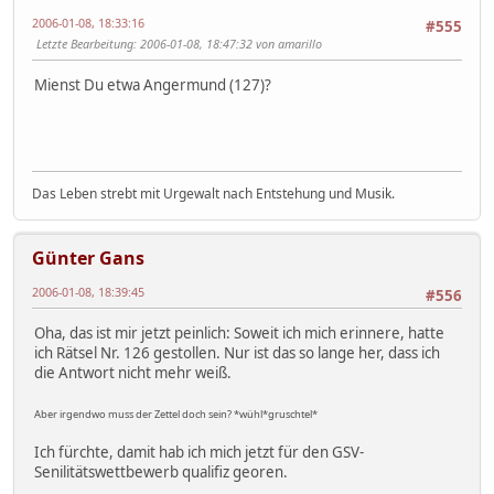
2006-01-08, 18:33:16
#555
Letzte Bearbeitung
: 2006-01-08, 18:47:32 von amarillo
Mienst Du etwa Angermund (127)?
Das Leben strebt mit Urgewalt nach Entstehung und Musik.
Günter Gans
2006-01-08, 18:39:45
#556
Oha, das ist mir jetzt peinlich: Soweit ich mich erinnere, hatte
ich Rätsel Nr. 126 gestollen. Nur ist das so lange her, dass ich
die Antwort nicht mehr weiß.
Aber irgendwo muss der Zettel doch sein? *wühl*gruschtel*
Ich fürchte, damit hab ich mich jetzt für den GSV-
Senilitätswettbewerb qualifiz georen.