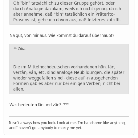
Ob "bin" tatsächlich zu dieser Gruppe gehört, oder
durch Analogie dazukam, weiß ich nicht genau, da ich
aber annehme, daß "bin" tatsächlich ein Präterito-
Präsens ist, gehe ich davon aus, daß letzteres zutrifft.
Na gut, von mir aus. Wie kommst du darauf überhaupt?
Zitat
Die im Mittelhochdeutschen vorhandenen hân, lân,
verzân, vân, etc. sind analoge Neubildungen, die später
wieder weggefallen sind - diese auf -n ausgehenden
Formen gab es aber nur bei einigen Verben, nicht bei
allen.
Was bedeuten lân und vân? ???
It isn't always how you look. Look at me. I'm handsome like anything,
and I haven't got anybody to marry me yet.