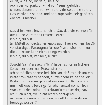
er ist, wir sind, ihr seid, sie sind.
Auch der Konjunktiv1 wird von "sein" gebildet:
ich sei, du seist, er sei, wir seien, ihr seiet, sie seien.
Das Partizip2: seiend, und der Imperativ: sei! gehören
ebenfalls hierher.
Das dritte Verb letztendlich ist
bin
, das die Formen für
die 1. und 2. Person Präsens liefert:
ich bin, du bist.
Im Mittelhochdeutschen gab's auch hier noch ein fast(!)
vollständiges Paradigma für die Präsensformen - nur
die 3. Person kann nicht belegt werden:
ich bin, du bist, wir birn, ir birt.
Sowohl "sein" als auch "bin" haben schon in früheren
Sprachperioden nur Präsensformen.
Ich persönlich nehme bei "bin" an, daß es sich um ein
Präterito-Präsens handelt, zu welchem keine "neuen"
Präteritumformen gebildet wurden. Ein Professor von
mir hielt dies allerdings für eher unwahrscheinlich.
Warum "sein" keine Präteritumformen (mehr) hat,
weiß ich nicht, vielleicht waren genügend
Ausweichformen vorhanden, sodaß keine anderen
benötigt wurden?!