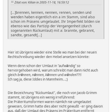
Zitat von: Kilian in 2005-11-18, 16:59:12
[...]brennen, kennen, nennen, rennen, senden und
wenden haben eigentlich ein a im Stamm, sind also
schon im Präsens umgelautet. Ihr Imperfekt bilden sie
ebenso wie das Partizip der Vergangenheit (durch
sogenannten Rückumlaut) mit a: brannte, gebrannt,
sandte, gesandt[...]
Hier ist übrigens wieder eine Stelle wo man bei der neuen
Rechtschreibung wieder den Hebel ansetzen könnte:
Wenn denn schon der Umlaut in "aufw
ä
ndig"
so
hervorgehoben wird, warum schreibt man dann nicht auch
gleich
br
ä
nnen, n
ä
nnen, k
ä
nnen
und
w
ä
nden
??!!
Ich sag ja, diese Iddies in Mannheim...;)
Die Bezeichnung "Rückumlaut", die noch von Jacob Grimm
stammt, ist übrigens ein wenig irreführend:
Die Präteritumsformen waren nämlich nie umgelautet
gewesen, Grimm hatte dies aber nicht gewußt - er ging davon
aus, daß der Umlaut des Präsens im Präteritum entfernt