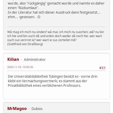
wurde, also "rückgängig" gemacht wurde und nannte es daher
einen "Rückumlaut".
In der Literatur hat sich dieser Ausdruck dann festgesetzt...
ehm... -gesessen. :D
Wâ mag ich mich nu vinden? wâ mac ich mich nu suochen, wâ? nu bin
ich hie und bin ouch dâ und enbin doch weder dâ noch hie. wer wart
ouch sus verirret ie? wer wart ie sus zerteilet mê?
(Gottfried von Straßburg)
Kilian
Administrator
2005-11-19, 19:09:36
#21
Die Universitätsbibliothek Tübingen besitzt es - vorne drin
klebt ein Vermachungsvermerk; es stammt aus der
Privatbibliothek eines verblichenen Professors.
MrMagoo
Dubios