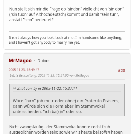
Nun stellt sich mir die Frage ob "sindon" vielleicht von "sin don"
("sin tuon" auf Althochdeutsch) kommt und damit "sein tun",
anstatt "sein" bedeutet?
It isn't always how you look. Look at me. I'm handsome like anything,
and I haven't got anybody to marry me yet.
MrMagoo
Dubios
2005-11-23, 15:49:47
#28
Letzte Bearbeitung
: 2005-11-23, 15:51:00 von MrMagoo
Zitat von: Ly in 2005-11-22, 15:37:11
Wäre "birn" (ob mit r oder ohne) ein Präterito-Präsens,
dann würde sich die Form aber im Stammvokal
unterscheiden. "ich ba(r)n" oder so.
Nicht zwangsläufig - der Stammvokal könnte recht früh
ausgeglichen worden sein; so wie wir's heute bei
sollen
haben