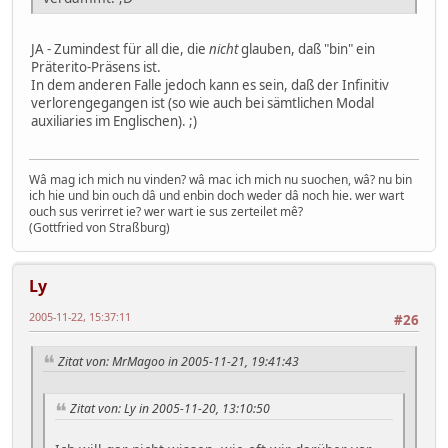
JA - Zumindest für all die, die
nicht
glauben, daß "bin" ein
Präterito-Präsens ist.
In dem anderen Falle jedoch kann es sein, daß der Infinitiv
verlorengegangen ist (so wie auch bei sämtlichen Modal
auxiliaries im Englischen). ;)
Wâ mag ich mich nu vinden? wâ mac ich mich nu suochen, wâ? nu bin
ich hie und bin ouch dâ und enbin doch weder dâ noch hie. wer wart
ouch sus verirret ie? wer wart ie sus zerteilet mê?
(Gottfried von Straßburg)
Ly
2005-11-22, 15:37:11
#26
Zitat von: MrMagoo in 2005-11-21, 19:41:43
Zitat von: Ly in 2005-11-20, 13:10:50