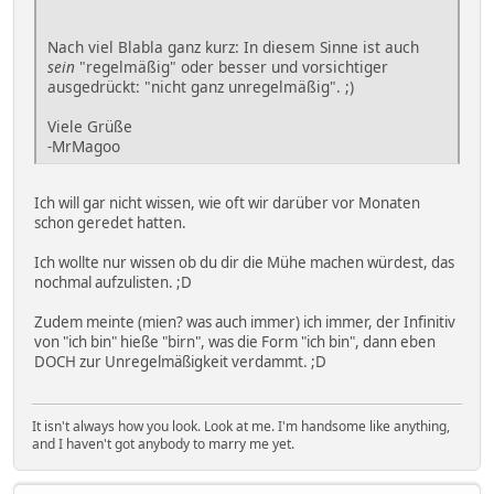
Nach viel Blabla ganz kurz: In diesem Sinne ist auch
sein
"regelmäßig" oder besser und vorsichtiger
ausgedrückt: "nicht ganz unregelmäßig". ;)
Viele Grüße
-MrMagoo
Ich will gar nicht wissen, wie oft wir darüber vor Monaten
schon geredet hatten.
Ich wollte nur wissen ob du dir die Mühe machen würdest, das
nochmal aufzulisten. ;D
Zudem meinte (mien? was auch immer) ich immer, der Infinitiv
von "ich bin" hieße "birn", was die Form "ich bin", dann eben
DOCH zur Unregelmäßigkeit verdammt. ;D
It isn't always how you look. Look at me. I'm handsome like anything,
and I haven't got anybody to marry me yet.