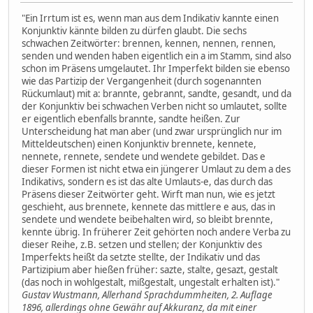
"Ein Irrtum ist es, wenn man aus dem Indikativ kannte einen
Konjunktiv kännte bilden zu dürfen glaubt. Die sechs
schwachen Zeitwörter: brennen, kennen, nennen, rennen,
senden und wenden haben eigentlich ein a im Stamm, sind also
schon im Präsens umgelautet. Ihr Imperfekt bilden sie ebenso
wie das Partizip der Vergangenheit (durch sogenannten
Rückumlaut) mit a: brannte, gebrannt, sandte, gesandt, und da
der Konjunktiv bei schwachen Verben nicht so umlautet, sollte
er eigentlich ebenfalls brannte, sandte heißen. Zur
Unterscheidung hat man aber (und zwar ursprünglich nur im
Mitteldeutschen) einen Konjunktiv brennete, kennete,
nennete, rennete, sendete und wendete gebildet. Das e
dieser Formen ist nicht etwa ein jüngerer Umlaut zu dem a des
Indikativs, sondern es ist das alte Umlauts-e, das durch das
Präsens dieser Zeitwörter geht. Wirft man nun, wie es jetzt
geschieht, aus brennete, kennete das mittlere e aus, das in
sendete und wendete beibehalten wird, so bleibt brennte,
kennte übrig. In früherer Zeit gehörten noch andere Verba zu
dieser Reihe, z.B. setzen und stellen; der Konjunktiv des
Imperfekts heißt da setzte stellte, der Indikativ und das
Partizipium aber hießen früher: sazte, stalte, gesazt, gestalt
(das noch in wohlgestalt, mißgestalt, ungestalt erhalten ist)."
Gustav Wustmann, Allerhand Sprachdummheiten, 2. Auflage
1896, allerdings ohne Gewähr auf Akkuranz, da mit einer