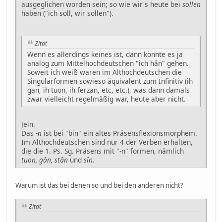
ausgeglichen worden sein; so wie wir's heute bei
sollen
haben ("ich soll, wir sollen").
Zitat
Wenn es allerdings keines ist, dann könnte es ja
analog zum Mittelhochdeutschen "ich hân" gehen.
Soweit ich weiß waren im Althochdeutschen die
Singularformen sowieso äquivalent zum Infinitiv (ih
gan, ih tuon, ih ferzan, etc, etc.), was dann damals
zwar vielleicht regelmäßig war, heute aber nicht.
Jein.
Das
-n
ist bei "bin" ein altes Präsensflexionsmorphem.
Im Althochdeutschen sind nur 4 der Verben erhalten,
die die 1. Ps. Sg. Präsens mit "-n" formen, nämlich
tuon, gân, stân
und
sîn
.
Warum ist das bei denen so und bei den anderen nicht?
Zitat