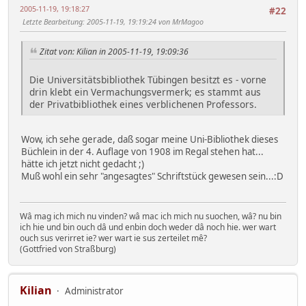
2005-11-19, 19:18:27
#22
Letzte Bearbeitung
: 2005-11-19, 19:19:24 von MrMagoo
Zitat von: Kilian in 2005-11-19, 19:09:36
Die Universitätsbibliothek Tübingen besitzt es - vorne
drin klebt ein Vermachungsvermerk; es stammt aus
der Privatbibliothek eines verblichenen Professors.
Wow, ich sehe gerade, daß sogar meine Uni-Bibliothek dieses
Büchlein in der 4. Auflage von 1908 im Regal stehen hat...
hätte ich jetzt nicht gedacht ;)
Muß wohl ein sehr "angesagtes" Schriftstück gewesen sein...:D
Wâ mag ich mich nu vinden? wâ mac ich mich nu suochen, wâ? nu bin
ich hie und bin ouch dâ und enbin doch weder dâ noch hie. wer wart
ouch sus verirret ie? wer wart ie sus zerteilet mê?
(Gottfried von Straßburg)
Kilian
Administrator