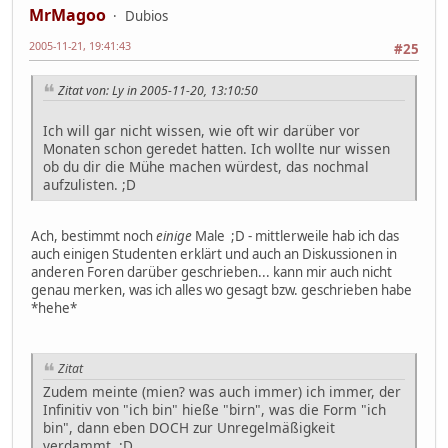
MrMagoo
Dubios
2005-11-21, 19:41:43
#25
Zitat von: Ly in 2005-11-20, 13:10:50
Ich will gar nicht wissen, wie oft wir darüber vor
Monaten schon geredet hatten. Ich wollte nur wissen
ob du dir die Mühe machen würdest, das nochmal
aufzulisten. ;D
Ach, bestimmt noch
einige
Male ;D - mittlerweile hab ich das
auch einigen Studenten erklärt und auch an Diskussionen in
anderen Foren darüber geschrieben... kann mir auch nicht
genau merken, was ich alles wo gesagt bzw. geschrieben habe
*hehe*
Zitat
Zudem meinte (mien? was auch immer) ich immer, der
Infinitiv von "ich bin" hieße "birn", was die Form "ich
bin", dann eben DOCH zur Unregelmäßigkeit
verdammt. ;D