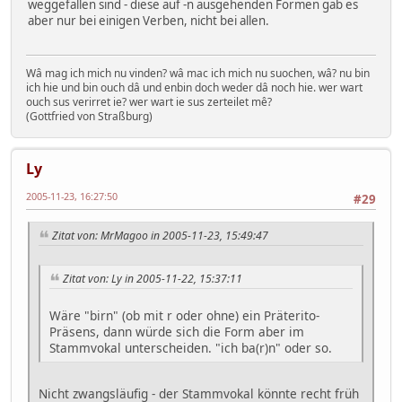
weggefallen sind - diese auf -n ausgehenden Formen gab es
aber nur bei einigen Verben, nicht bei allen.
Wâ mag ich mich nu vinden? wâ mac ich mich nu suochen, wâ? nu bin
ich hie und bin ouch dâ und enbin doch weder dâ noch hie. wer wart
ouch sus verirret ie? wer wart ie sus zerteilet mê?
(Gottfried von Straßburg)
Ly
2005-11-23, 16:27:50
#29
Zitat von: MrMagoo in 2005-11-23, 15:49:47
Zitat von: Ly in 2005-11-22, 15:37:11
Wäre "birn" (ob mit r oder ohne) ein Präterito-
Präsens, dann würde sich die Form aber im
Stammvokal unterscheiden. "ich ba(r)n" oder so.
Nicht zwangsläufig - der Stammvokal könnte recht früh