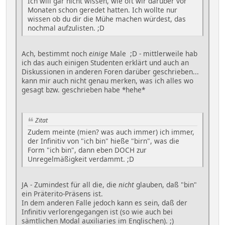
Ich will gar nicht wissen, wie oft wir darüber vor
Monaten schon geredet hatten. Ich wollte nur
wissen ob du dir die Mühe machen würdest, das
nochmal aufzulisten. ;D
Ach, bestimmt noch
einige
Male ;D - mittlerweile hab
ich das auch einigen Studenten erklärt und auch an
Diskussionen in anderen Foren darüber geschrieben...
kann mir auch nicht genau merken, was ich alles wo
gesagt bzw. geschrieben habe *hehe*
Zitat
Zudem meinte (mien? was auch immer) ich immer,
der Infinitiv von "ich bin" hieße "birn", was die
Form "ich bin", dann eben DOCH zur
Unregelmäßigkeit verdammt. ;D
JA - Zumindest für all die, die
nicht
glauben, daß "bin"
ein Präterito-Präsens ist.
In dem anderen Falle jedoch kann es sein, daß der
Infinitiv verlorengegangen ist (so wie auch bei
sämtlichen Modal auxiliaries im Englischen). ;)