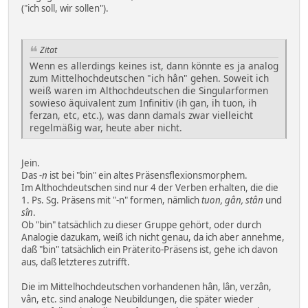
("ich soll, wir sollen").
Zitat
Wenn es allerdings keines ist, dann könnte es ja analog
zum Mittelhochdeutschen "ich hân" gehen. Soweit ich
weiß waren im Althochdeutschen die Singularformen
sowieso äquivalent zum Infinitiv (ih gan, ih tuon, ih
ferzan, etc, etc.), was dann damals zwar vielleicht
regelmäßig war, heute aber nicht.
Jein.
Das
-n
ist bei "bin" ein altes Präsensflexionsmorphem.
Im Althochdeutschen sind nur 4 der Verben erhalten, die die
1. Ps. Sg. Präsens mit "-n" formen, nämlich
tuon, gân, stân
und
sîn
.
Ob "bin" tatsächlich zu dieser Gruppe gehört, oder durch
Analogie dazukam, weiß ich nicht genau, da ich aber annehme,
daß "bin" tatsächlich ein Präterito-Präsens ist, gehe ich davon
aus, daß letzteres zutrifft.
Die im Mittelhochdeutschen vorhandenen hân, lân, verzân,
vân, etc. sind analoge Neubildungen, die später wieder