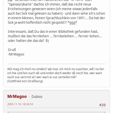
"Speise(n)karte" dachte ich immer, daß das recht neue
Erscheinungen gewesen seien (ich meine sowas jedenfalls
auch bei Sick mal gelesen zu haben) - und dann sehe ich's schon
in einem kleinen, feinen Sprachbüchlein von 1891... Da hat der
Sick ja wohl hoffentlich nicht gespickt?! *ggg*
Interessant, daß Du das in einer Bibliothek gefunden hast,
mußten die das fernleihen ... fernbeleihen ... ferner leihen...
oder hatten die das da? 8)
Gruß
-MrMagoo
Wâ mag ich mich nu vinden? wâ mac ich mich nu suochen, wâ? nu bin
ich hie und bin ouch dâ und enbin doch weder dâ noch hie. wer wart
ouch sus verirret ie? wer wart ie sus zerteilet mê?
(Gottfried von Straßburg)
MrMagoo
Dubios
2005-11-19, 18:34:53
#20