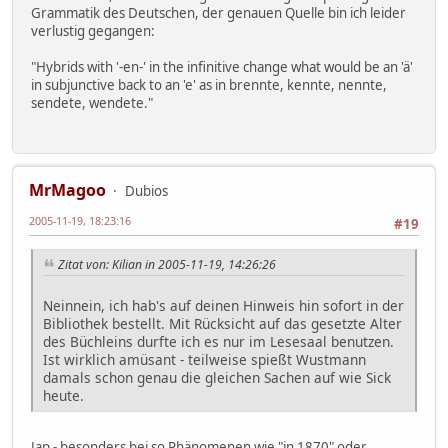
Grammatik des Deutschen, der genauen Quelle bin ich leider
verlustig gegangen:
"Hybrids with '-en-' in the infinitive change what would be an 'ä'
in subjunctive back to an 'e' as in brennte, kennte, nennte,
sendete, wendete."
MrMagoo
Dubios
2005-11-19, 18:23:16
#19
Zitat von: Kilian in 2005-11-19, 14:26:26
Neinnein, ich hab's auf deinen Hinweis hin sofort in der
Bibliothek bestellt. Mit Rücksicht auf das gesetzte Alter
des Büchleins durfte ich es nur im Lesesaal benutzen.
Ist wirklich amüsant - teilweise spießt Wustmann
damals schon genau die gleichen Sachen auf wie Sick
heute.
Jap - besonders bei so Phänomenen wie "in 1870" oder