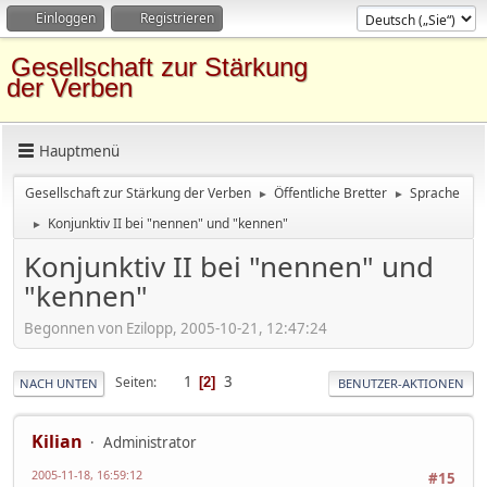
Einloggen
Registrieren
Gesellschaft zur Stärkung
der Verben
Hauptmenü
Gesellschaft zur Stärkung der Verben
Öffentliche Bretter
Sprache
►
►
Konjunktiv II bei "nennen" und "kennen"
►
Konjunktiv II bei "nennen" und
"kennen"
Begonnen von Ezilopp, 2005-10-21, 12:47:24
1
3
Seiten
2
NACH UNTEN
BENUTZER-AKTIONEN
Kilian
Administrator
2005-11-18, 16:59:12
#15