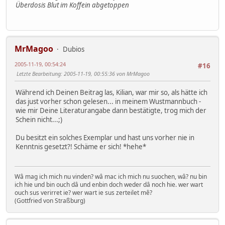
Überdosis Blut im Koffein abgetoppen
MrMagoo
Dubios
2005-11-19, 00:54:24
#16
Letzte Bearbeitung
: 2005-11-19, 00:55:36 von MrMagoo
Während ich Deinen Beitrag las, Kilian, war mir so, als hätte ich
das just vorher schon gelesen... in meinem Wustmannbuch -
wie mir Deine Literaturangabe dann bestätigte, trog mich der
Schein nicht...;)
Du besitzt ein solches Exemplar und hast uns vorher nie in
Kenntnis gesetzt?! Schäme er sich! *hehe*
Wâ mag ich mich nu vinden? wâ mac ich mich nu suochen, wâ? nu bin
ich hie und bin ouch dâ und enbin doch weder dâ noch hie. wer wart
ouch sus verirret ie? wer wart ie sus zerteilet mê?
(Gottfried von Straßburg)