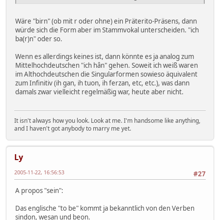
Wäre "birn" (ob mit r oder ohne) ein Präterito-Präsens, dann
würde sich die Form aber im Stammvokal unterscheiden. "ich
ba(r)n" oder so.
Wenn es allerdings keines ist, dann könnte es ja analog zum
Mittelhochdeutschen "ich hân" gehen. Soweit ich weiß waren
im Althochdeutschen die Singularformen sowieso äquivalent
zum Infinitiv (ih gan, ih tuon, ih ferzan, etc, etc.), was dann
damals zwar vielleicht regelmäßig war, heute aber nicht.
It isn't always how you look. Look at me. I'm handsome like anything,
and I haven't got anybody to marry me yet.
Ly
2005-11-22, 16:56:53
#27
A propos "sein":
Das englische "to be" kommt ja bekanntlich von den Verben
sindon, wesan und beon.