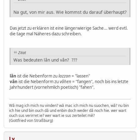
Na gut, von mir aus. Wie kommst du darauf überhaupt?
Das jetzt zu erklären ist eine längerwierige Sache... werd evtl.
die tage mal Näheres dazu schreiben.
Zitat
Was bedeuten lân und vân? ???
lân
ist die Nebenform zu
lazzan
= "lassen"
vân
ist die Nebenform zu
vâhen
= "fangen", noch bis ins letzte
Jahrhundert (vornehmlich poetisch) "fahen".
Wâ mag ich mich nu vinden? wâ mac ich mich nu suochen, wâ? nu bin
ich hie und bin ouch dâ und enbin doch weder dâ noch hie. wer wart
ouch sus verirret ie? wer wart ie sus zerteilet mê?
(Gottfried von Straßburg)
Ly