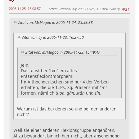
2005-11-25, 15:08:57
Letzte Bearbeitung
: 2005-11-25, 15:10:43 von Ly
#31
Zitat von: MrMagoo in 2005-11-24, 23:53:38
Zitat von: Ly in 2005-11-23, 16:27:50
Zitat von: MrMagoo in 2005-11-23, 15:49:47
Jein.
Das
-n
ist bei "bin" ein altes
Präsensflexionsmorphem.
Im Althochdeutschen sind nur 4 der Verben
erhalten, die die 1. Ps. Sg. Präsens mit "-n"
formen, nämlich
tuon, gân, stân
und
sîn
.
Warum ist das bei denen so und bei den anderen
nicht?
Weil sie einer anderen Flexionsgruppe angehören.
Allzu bewandert bin ich hier nicht, aber anscheinend