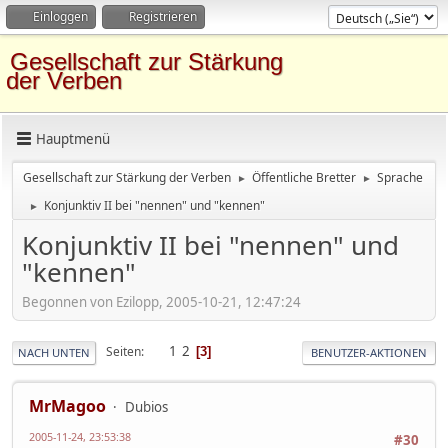
Einloggen
Registrieren
Gesellschaft zur Stärkung
der Verben
Hauptmenü
Gesellschaft zur Stärkung der Verben
Öffentliche Bretter
Sprache
►
►
Konjunktiv II bei "nennen" und "kennen"
►
Konjunktiv II bei "nennen" und
"kennen"
Begonnen von Ezilopp, 2005-10-21, 12:47:24
1
2
Seiten
3
NACH UNTEN
BENUTZER-AKTIONEN
MrMagoo
Dubios
2005-11-24, 23:53:38
#30