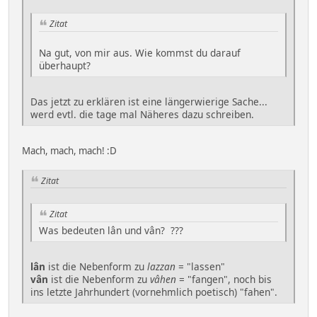
Zitat
Na gut, von mir aus. Wie kommst du darauf
überhaupt?
Das jetzt zu erklären ist eine längerwierige Sache...
werd evtl. die tage mal Näheres dazu schreiben.
Mach, mach, mach! :D
Zitat
Zitat
Was bedeuten lân und vân? ???
lân
ist die Nebenform zu
lazzan
= "lassen"
vân
ist die Nebenform zu
vâhen
= "fangen", noch bis
ins letzte Jahrhundert (vornehmlich poetisch) "fahen".