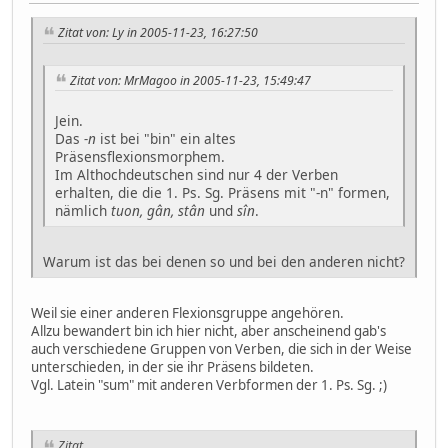
Zitat von: Ly in 2005-11-23, 16:27:50
Zitat von: MrMagoo in 2005-11-23, 15:49:47
Jein.
Das
-n
ist bei "bin" ein altes
Präsensflexionsmorphem.
Im Althochdeutschen sind nur 4 der Verben
erhalten, die die 1. Ps. Sg. Präsens mit "-n" formen,
nämlich
tuon, gân, stân
und
sîn
.
Warum ist das bei denen so und bei den anderen nicht?
Weil sie einer anderen Flexionsgruppe angehören.
Allzu bewandert bin ich hier nicht, aber anscheinend gab's
auch verschiedene Gruppen von Verben, die sich in der Weise
unterschieden, in der sie ihr Präsens bildeten.
Vgl. Latein "sum" mit anderen Verbformen der 1. Ps. Sg. ;)
Zitat