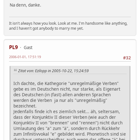
Na denn, danke.
It isn't always how you look. Look at me. I'm handsome like anything,
and I haven't got anybody to marry me yet.
PL9
Gast
2006-01-01, 17:51:19
#32
Zitat von: Ezilopp in 2005-10-22, 15:24:59
Ich dachte, die Kathegorie "unregelmäßige Verben"
gebe es im Deutschen nicht, nur starke, als Eigenart
des Deutschen (in (fast) allen anderen Sprachen
werden die Verben ja nur als "unregelmäßig"
bezeichnet.
Jedenfalls finde ich es ziemlich sekt... äh, seltersam,
dass der Konjunktiv II dieser Verben (wie auch der
Konjunktiv II von "brennen" und "rennen") nicht durch
Umlautung des "a" zum "ä", sondern durch Rückkehr
zum Infinitivvokal "e" gebildet wird. Phonetisch sind sie
durchaus unterscheidbar, auch wenn das offene "ä" bei