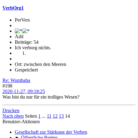
VerbOrg1
PerVers
Ädil
Beiträge: 54
Ich verborg nichts.
Ort: zwischen den Meeren
Gespeichert
Re: Wumbaba
#198
2020-11-27, 09:18:25
Was bist du nur für ein trolliges Wesen?
Drucken
Nach oben
Seiten
1
...
11
12
13
14
Benutzer-Aktionen
Gesellschaft zur Stärkung der Verben
►
Öffentliche Bretter