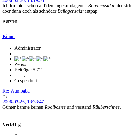
2006-03-26, 18:19:58
Ich fro mich schon auf den angekondagenen
Bananensalat
, der sich
aber dann doch als schnöder
Beilagensalat
entpap.
Karsten
Kilian
Administrator
Zensor
Beiträge: 5.711
Gespeichert
Re: Wumbaba
#5
2006-03-26, 18:33:47
Günter kannte keinen
Rooibostee
und verstand
Räuberschnee
.
VerbOrg