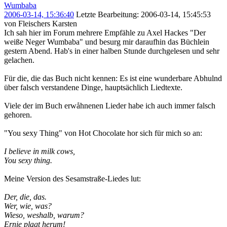
Wumbaba
2006-03-14, 15:36:40
Letzte Bearbeitung
: 2006-03-14, 15:45:53
von Fleischers Karsten
Ich sah hier im Forum mehrere Empfähle zu Axel Hackes "Der
weiße Neger Wumbaba" und besurg mir daraufhin das Büchlein
gestern Abend. Hab's in einer halben Stunde durchgelesen und sehr
gelachen.
Für die, die das Buch nicht kennen: Es ist eine wunderbare Abhulnd
über falsch verstandene Dinge, hauptsächlich Liedtexte.
Viele der im Buch erwåhnenen Lieder habe ich auch immer falsch
gehoren.
"You sexy Thing" von Hot Chocolate hor sich für mich so an:
I believe in milk cows,
You sexy thing.
Meine Version des Sesamstraße-Liedes lut:
Der, die, das.
Wer, wie, was?
Wieso, weshalb, warum?
Ernie plagt herum!