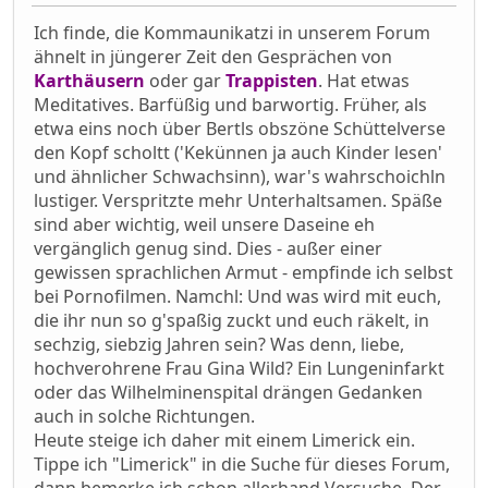
Ich finde, die Kommaunikatzi in unserem Forum
ähnelt in jüngerer Zeit den Gesprächen von
Karthäusern
oder gar
Trappisten
. Hat etwas
Meditatives. Barfüßig und barwortig. Früher, als
etwa eins noch über Bertls obszöne Schüttelverse
den Kopf scholtt ('Kekünnen ja auch Kinder lesen'
und ähnlicher Schwachsinn), war's wahrschoichln
lustiger. Verspritzte mehr Unterhaltsamen. Späße
sind aber wichtig, weil unsere Daseine eh
vergänglich genug sind. Dies - außer einer
gewissen sprachlichen Armut - empfinde ich selbst
bei Pornofilmen. Namchl: Und was wird mit euch,
die ihr nun so g'spaßig zuckt und euch räkelt, in
sechzig, siebzig Jahren sein? Was denn, liebe,
hochverohrene Frau Gina Wild? Ein Lungeninfarkt
oder das Wilhelminenspital drängen Gedanken
auch in solche Richtungen.
Heute steige ich daher mit einem Limerick ein.
Tippe ich "Limerick" in die Suche für dieses Forum,
dann bemerke ich schon allerhand Versuche. Der