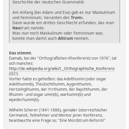
Geschichte der neutschen Grammatik:
Am Anfang (bei Adam und Eva) gab es nur Maskulinum
und Femininum, Varianten des
Trum
s.
Dann wurde ein drittes Geschlecht erfunden, das man
Neu
trum nannte.
Was nun noch Maskulinum oder Femininum war,
konnte man damit auch
Alttrum
nennen.
Das stimmt.
Damals, bei der "Orthogräflichen Khonferentz von 1876", tat
sich manches:
http://de.wikipedia.org/wiki/I._Orthographische_Konferenz
(SIC!)
Vorher hatte es geheißen: das Adelthumm (oder sogar
Adelthummb), Theütschthumm, Aygenthumm,
Hertzohgthumm, der Yrrthumm, der Raychthumm, der
Rhumm - und sogar umm(b), warhumm(b) und
wyederhumm(b).
Wilhelm Scherer (1841-1886), genialer österreichischer
Germanist, Teilnehmer und Mentor jener Konferenz,
beantwurtte eine Frage so: "Eine Mordstrum Reform!"