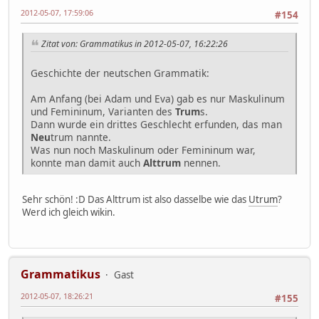
2012-05-07, 17:59:06
#154
Zitat von: Grammatikus in 2012-05-07, 16:22:26
Geschichte der neutschen Grammatik:
Am Anfang (bei Adam und Eva) gab es nur Maskulinum
und Femininum, Varianten des
Trum
s.
Dann wurde ein drittes Geschlecht erfunden, das man
Neu
trum nannte.
Was nun noch Maskulinum oder Femininum war,
konnte man damit auch
Alttrum
nennen.
Sehr schön! :D Das Alttrum ist also dasselbe wie das
Utrum
?
Werd ich gleich wikin.
Grammatikus
Gast
2012-05-07, 18:26:21
#155