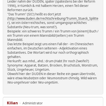
Leider nahm der DUDEN, später (spätestens bei der Reform
1996), irrtümlich & mit halbem Herzen, einen Teil dieser
Reformen zurück.
"Das Trumm" (SIC!) heißt es dort jetzt
(
http://www.duden.de/rechtschreibung/Trumm_Stueck_Splitte
r
), sei ein österreichisches, sonst umgangssprachliches
Substantiv (Neu-trum, was sonst?).
Beispiele: ein schweres Trumm / ein Trumm von [einem] Buch /
ein Trumm von einem Mannsbild/(selten:) ein Trumm
Mannsbild.
Das letzte Beispiel zeigt uns einen Fall der - im Chinesischen
einfachen, im Deutschen seltenen - Adjektivation eines
Substantives. Die Wortart wird nur noch orthographisch
gehalten.
Herkunft: aus mhd., ahd.: drum (Habt Ihr noch Zweifel?)
Synonyme: Apparat, Batzen, Brocken, Bruchstück, Monstrum,
Stück, Ungeheuer, Ungetüm.
Obwohl hier der DUDEN in dieser Reihe ein gwan übertreibt,
wäre etwa
Neubatzen
oder
Neumonstrum
chmolg. Wild wären
Neu-ungeheuer
oder
Neu-ungetüm
.
Kilian
Administrator