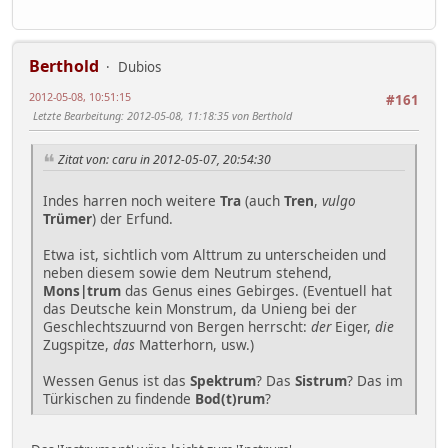
Berthold
Dubios
2012-05-08, 10:51:15
#161
Letzte Bearbeitung
: 2012-05-08, 11:18:35 von Berthold
Zitat von: caru in 2012-05-07, 20:54:30
Indes harren noch weitere
Tra
(auch
Tren
,
vulgo
Trümer
) der Erfund.
Etwa ist, sichtlich vom Alttrum zu unterscheiden und
neben diesem sowie dem Neutrum stehend,
Mons|trum
das Genus eines Gebirges. (Eventuell hat
das Deutsche kein Monstrum, da Unieng bei der
Geschlechtszuurnd von Bergen herrscht:
der
Eiger,
die
Zugspitze,
das
Matterhorn, usw.)
Wessen Genus ist das
Spektrum
? Das
Sistrum
? Das im
Türkischen zu findende
Bod(t)rum
?