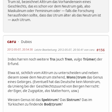
Trum ist, bezeichnet Alttrum das Vorhandensein eines
Geschlechts, das es schon vor dem Neutrum gab, also
Maskulinum oder Femininum oder — falls die Forschung
herausfinden sollte, dass das Utrum älter als das Neutrum ist
— auch Utrum.
caru
Dubios
2012-05-07, 20:54:30
Letzte Bearbeitung
: 2012-05-07, 20:56:41 von caru
#156
Indes harren noch weitere
Tra
(auch
Tren
,
vulgo
Trümer
) der
Erfund.
Etwa ist, sichtlich vom Alttrum zu unterscheiden und neben
diesem sowie dem Neutrum stehend,
Mons|trum
das Genus
eines Gebirges. (Eventuell hat das Deutsche kein Monstrum,
da Unieng bei der Geschlechtszuurnd von Bergen herrscht:
der
Eiger,
die
Zugspitze,
das
Matterhorn, usw.)
Wessen Genus ist das
Spektrum
? Das
Sistrum
? Das im
Türkischen zu findende
Bod(t)rum
?