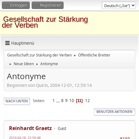
Einloggen
Registrieren
Gesellschaft zur Stärkung
der Verben
Hauptmenü
Gesellschaft zur Stärkung der Verben
Öffentliche Bretter
►
Neue Ideen
Antonyme
►
►
Antonyme
Begonnen von Quirin, 2004-12-01, 12:59:14
1
...
8
9
10
12
Seiten
11
NACH UNTEN
BENUTZER-AKTIONEN
Reinhardt Graetz
Gast
2010-04-18, 22:50:48
#150