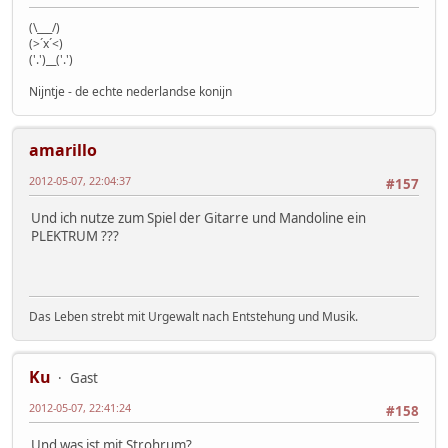
(\___/)
(>´x´<)
('.')__('.')
Nijntje - de echte nederlandse konijn
amarillo
2012-05-07, 22:04:37
#157
Und ich nutze zum Spiel der Gitarre und Mandoline ein
PLEKTRUM ???
Das Leben strebt mit Urgewalt nach Entstehung und Musik.
Ku
Gast
2012-05-07, 22:41:24
#158
Und was ist mit Strohrum?