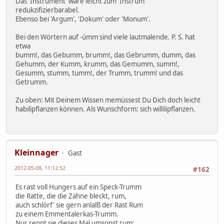
Das 'Instrument' wäre leicht zum 'Instrum'
redukzifizierbarabel.
Ebenso bei 'Argum', 'Dokum' oder 'Monum'.
Bei den Wörtern auf -úmm sind viele lautmalende. P. S. hat
etwa
bumm!, das Gebumm, brumm!, das Gebrumm, dumm, das
Gehumm, der Kumm, krumm, das Gemumm, summ!,
Gesumm, stumm, tumm!, der Trumm, trumm! und das
Getrumm.
Zu oben: Mit Deinem Wissen memüssest Du Dich doch leicht
habilipflanzen können. Als Wunschform: sich willilipflanzen.
Kleinnager
Gast
2012-05-08, 11:12:52
#162
Es rast voll Hungers auf ein Speck-Trumm
die Ratte, die die Zähne bleckt, rum,
auch schlörf' sie gern anlalß der Rast Rum
zu einem Emmentalerkas-Trumm.
Nur rennt sie dieses Mal umsonst rum: