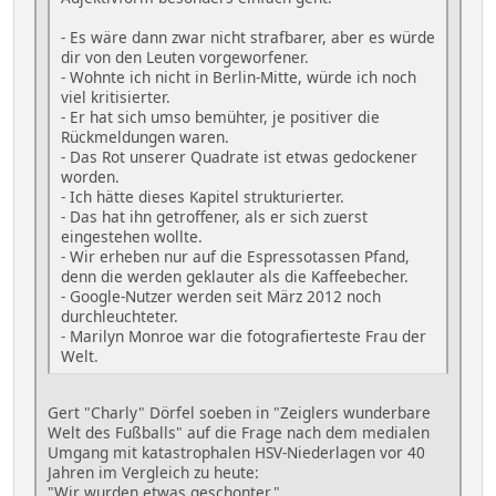
- Es wäre dann zwar nicht strafbarer, aber es würde
dir von den Leuten vorgeworfener.
- Wohnte ich nicht in Berlin-Mitte, würde ich noch
viel kritisierter.
- Er hat sich umso bemühter, je positiver die
Rückmeldungen waren.
- Das Rot unserer Quadrate ist etwas gedockener
worden.
- Ich hätte dieses Kapitel strukturierter.
- Das hat ihn getroffener, als er sich zuerst
eingestehen wollte.
- Wir erheben nur auf die Espressotassen Pfand,
denn die werden geklauter als die Kaffeebecher.
- Google-Nutzer werden seit März 2012 noch
durchleuchteter.
- Marilyn Monroe war die fotografierteste Frau der
Welt.
Gert "Charly" Dörfel soeben in "Zeiglers wunderbare
Welt des Fußballs" auf die Frage nach dem medialen
Umgang mit katastrophalen HSV-Niederlagen vor 40
Jahren im Vergleich zu heute:
"Wir wurden etwas geschonter."