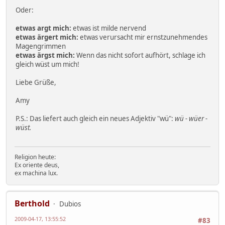
Oder:
etwas argt mich:
etwas ist milde nervend
etwas ärgert mich:
etwas verursacht mir ernstzunehmendes
Magengrimmen
etwas ärgst mich:
Wenn das nicht sofort aufhört, schlage ich
gleich wüst um mich!
Liebe Grüße,
Amy
P.S.: Das liefert auch gleich ein neues Adjektiv "wü":
wü - wüer -
wüst.
Religion heute:
Ex oriente deus,
ex machina lux.
Berthold
Dubios
2009-04-17, 13:55:52
#83