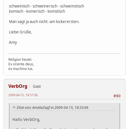
schweinisch - schweinerisch - schweinstisch
komisch - komerisch - komstisch
Man sagt ja auch nicht: am lockerersten.
Liebe Grüße,
Amy
Religion heute:
Ex oriente deus,
ex machina lux.
VerbOrg
Gast
2009-04-15, 18:57:06
#80
Zitat von: AmelieZapf in 2009-04-15, 18:33:06
Hallo VerbOrg,