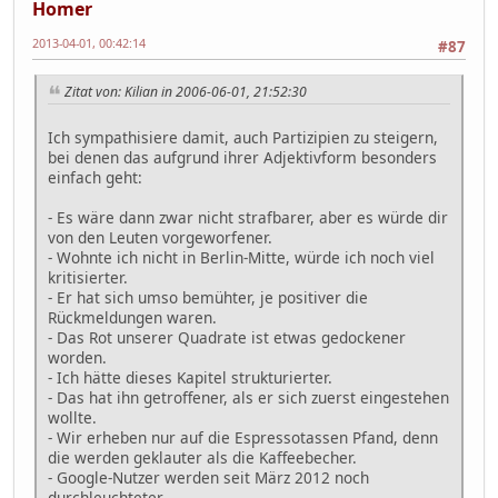
Homer
2013-04-01, 00:42:14
#87
Zitat von: Kilian in 2006-06-01, 21:52:30
Ich sympathisiere damit, auch Partizipien zu steigern,
bei denen das aufgrund ihrer Adjektivform besonders
einfach geht:
- Es wäre dann zwar nicht strafbarer, aber es würde dir
von den Leuten vorgeworfener.
- Wohnte ich nicht in Berlin-Mitte, würde ich noch viel
kritisierter.
- Er hat sich umso bemühter, je positiver die
Rückmeldungen waren.
- Das Rot unserer Quadrate ist etwas gedockener
worden.
- Ich hätte dieses Kapitel strukturierter.
- Das hat ihn getroffener, als er sich zuerst eingestehen
wollte.
- Wir erheben nur auf die Espressotassen Pfand, denn
die werden geklauter als die Kaffeebecher.
- Google-Nutzer werden seit März 2012 noch
durchleuchteter.