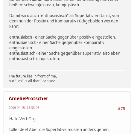
heißen: schwein(e)stisch, kom(e)stisch.
Damit wird auch "enthusiastisch" als Superlativ enttarnt, von
dem nun der Positiv und Komparativ rückgebolden werden
kann:
enthusiaisch - einer Sache gegenüber positiv eingestollen.
enthusiaerisch - einer Sache gegenüber komparativ
eingestollen.
enthusiastisch - einer Sache gegenüber superlativ, also eben
enthusiastisch eingestollen.
The future lies in front of me,
but "lies" is all that I can see.
AmelieProtscher
2009-04-15, 18:33:06
#79
Hallo VerbOrg,
tolle Idee! Aber die Superlative müssen anders gehen: