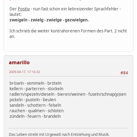
Der
Positiv
- nun fast schon ein liebreizender Sprachfehler -
lautet:
zweigeln - zwielg - zwielge - gezwielgen.
Ich schrieb die weiter kontrahorenen Formen des Part. 2 nicht
an.
amarillo
2009-04-17, 17:16:32
#84
bröseln - semmeln - bröteln
kellern - parterren - stockeln
radlern/spezeln/dieseln - bieren/weinen - fuseln/schnap(p)sen
pickeln - pusteln - beulen
sandeln - schottern - felseln
rauchen - qualmen - schloten
zündeln - feuern - brandeln
Das Leben strebt mit Urgewalt nach Entstehung und Musik.