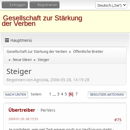
Einloggen
Registrieren
Gesellschaft zur Stärkung
der Verben
Hauptmenü
Gesellschaft zur Stärkung der Verben
Öffentliche Bretter
►
Neue Ideen
Steiger
►
►
Steiger
Begonnen von Agricola, 2006-05-28, 14:19:28
1
...
3
4
5
7
Seiten
6
NACH UNTEN
BENUTZER-AKTIONEN
Übertreiber
PerVers
2009-01-29, 08:13:55
#75
Je nachdem, wie viel Zeit einem noch zur Verfügung steht -