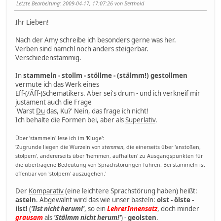
Letzte Bearbeitung
: 2009-04-17, 17:07:26 von Berthold
Ihr Lieben!
Nach der Amy schreibe ich besonders gerne was her.
Verben sind namchl noch anders steigerbar.
Verschiedenstämmig.
In
stammeln - stollm - stöllme - (stälmm!) gestollmen
vermute ich das Werk eines
Eff-(/Äff-)Schematikers. Aber sei's drum - und ich verkneif mir
justament auch die Frage
'Warst
Du
das, Ku?' Nein, das frage ich nicht!
Ich behalte die Formen bei, aber als
Superlativ
.
Über 'stammeln' lese ich im 'Kluge':
'Zugrunde liegen die Wurzeln von
stemmen
, die einerseits über 'anstoßen,
stolpern', andererseits über 'hemmen, aufhalten' zu Ausgangspunkten für
die übertragene Bedeutung von Sprachstörungen führen. Bei stammeln ist
offenbar von 'stolpern' auszugehen.'
Der
Komparativ
(eine leichtere Sprachstörung haben) heißt:
asteln
. Abgewalnt wird das wie unser basteln:
olst - ölste -
ilst!
(
'Ilst nicht herum!'
, so ein
LehrerInnensatz
, doch minder
grausam
als
'Stälmm nicht herum!'
) -
geolsten
.