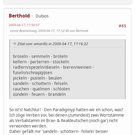
Berthold
Dubios
2009-04-17, 17:50:57
#85
Letzte Bearbeitung
: 2009-04-17, 17:52:40 von Berthold
Zitat von: amarillo in 2009-04-17, 17:16:32
bröseln - semmeln - bröteln
kellern - parterren - stockeln
radlern/spezeln/dieseln - bieren/weinen -
fuseln/schnap(p)sen
pickeln - pusteln - beulen
sandeln - schottern - felseln
rauchen - qualmen - schloten
zündeln - feuern - brandeln
So ist's! Natchlur! - Den Paradigmyp hatten wir eh schon, was?
Ich zöge Verben vor, bei denen (zumindest) zwei Wortstämme
als Verbalstamm im Brav- & Realdeutschen (noch gar) nicht
verwonden werden.
Daher gefällt mir 'sandeln - schottern - felseln' besser