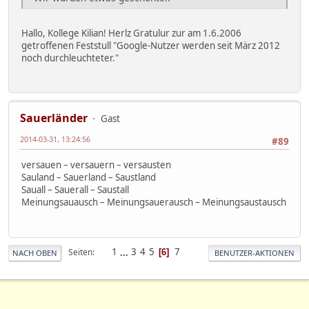
Hallo, Kollege Kilian! Herlz Gratulur zur am 1.6.2006
getroffenen Feststull "Google-Nutzer werden seit März 2012
noch durchleuchteter."
Sauerländer
Gast
2014-03-31, 13:24:56
#89
versauen – versauern – versausten
Sauland – Sauerland – Saustland
Sauall – Sauerall – Saustall
Meinungsauausch – Meinungsauerausch – Meinungsaustausch
1
...
3
4
5
7
Seiten
6
NACH OBEN
BENUTZER-AKTIONEN