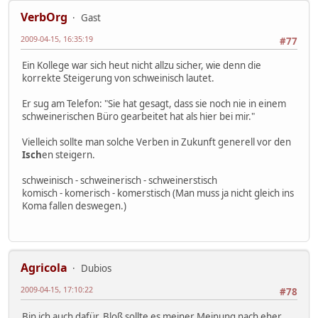
VerbOrg
Gast
2009-04-15, 16:35:19
#77
Ein Kollege war sich heut nicht allzu sicher, wie denn die
korrekte Steigerung von schweinisch lautet.
Er sug am Telefon: "Sie hat gesagt, dass sie noch nie in einem
schweinerischen Büro gearbeitet hat als hier bei mir."
Vielleich sollte man solche Verben in Zukunft generell vor den
Isch
en steigern.
schweinisch - schweinerisch - schweinerstisch
komisch - komerisch - komerstisch (Man muss ja nicht gleich ins
Koma fallen deswegen.)
Agricola
Dubios
2009-04-15, 17:10:22
#78
Bin ich auch dafür. Bloß sollte es meiner Meinung nach eher