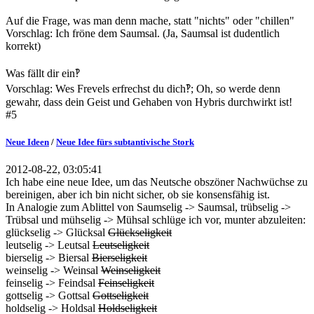
Auf die Frage, was man denn mache, statt "nichts" oder "chillen"
Vorschlag: Ich fröne dem Saumsal. (Ja, Saumsal ist dudentlich
korrekt)
Was fällt dir ein‽
Vorschlag: Wes Frevels erfrechst du dich‽; Oh, so werde denn
gewahr, dass dein Geist und Gehaben von Hybris durchwirkt ist!
#5
Neue Ideen
/
Neue Idee fürs subtantivische Stork
2012-08-22, 03:05:41
Ich habe eine neue Idee, um das Neutsche obszöner Nachwüchse zu
bereinigen, aber ich bin nicht sicher, ob sie konsensfähig ist.
In Analogie zum Ablittel von Saumselig -> Saumsal, trübselig ->
Trübsal und mühselig -> Mühsal schlüge ich vor, munter abzuleiten:
glückselig -> Glücksal
Glückseligkeit
leutselig -> Leutsal
Leutseligkeit
bierselig -> Biersal
Bierseligkeit
weinselig -> Weinsal
Weinseligkeit
feinselig -> Feindsal
Feinseligkeit
gottselig -> Gottsal
Gottseligkeit
holdselig -> Holdsal
Holdseligkeit