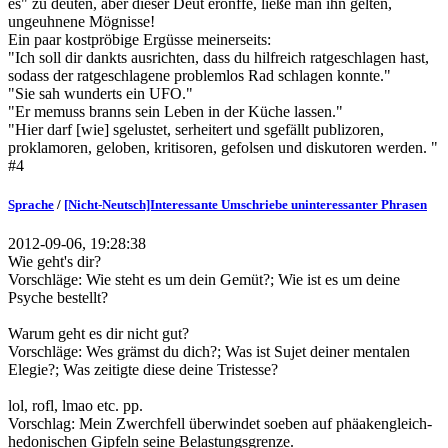
es" zu deuten, aber dieser Deut erönffe, ließe man ihn gelten,
ungeuhnene Mögnisse!
Ein paar kostpröbige Ergüsse meinerseits:
"Ich soll dir dankts ausrichten, dass du hilfreich ratgeschlagen hast,
sodass der ratgeschlagene problemlos Rad schlagen konnte."
"Sie sah wunderts ein UFO."
"Er memuss branns sein Leben in der Küche lassen."
"Hier darf [wie] sgelustet, serheitert und sgefällt publizoren,
proklamoren, geloben, kritisoren, gefolsen und diskutoren werden. "
#4
Sprache
/
[Nicht-Neutsch]Interessante Umschriebe uninteressanter Phrasen
2012-09-06, 19:28:38
Wie geht's dir?
Vorschläge: Wie steht es um dein Gemüt?; Wie ist es um deine
Psyche bestellt?
Warum geht es dir nicht gut?
Vorschläge: Wes grämst du dich?; Was ist Sujet deiner mentalen
Elegie?; Was zeitigte diese deine Tristesse?
lol, rofl, lmao etc. pp.
Vorschlag: Mein Zwerchfell überwindet soeben auf phäakengleich-
hedonischen Gipfeln seine Belastungsgrenze.