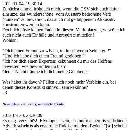
2012-11-04, 19:30:14
Zunächst einmal fröhe ich mich, wenn die GSV sich auch dafür
einsütze, das wunderschöne, vom Ausstarb bedrohene Verb
"dünken" zu bewahren, das auch mit gedulppenem Akkusativ
konstruoren werden kann.
Doch ich püste keinen Faden in diesem Marktplatzteil, wewölle ich
euch nicht auch Einfälle und Anregürste mitteilen!
Wohlan:
"Dich einen Freund zu wissen, tut in schweren Zeiten gut!"
"Und ich habe dich einen Freund gegloben!"
"Ich hor dich einen Experten; kekünnest du mir des Helfens
beweisen, wie bewornden du bist?"
"Jeder Nacht träume ich dich meine Gelubene."
Was haltet ihr davon? Fallen euch noch mehr Verblein ein, bei
denen dieses Konstrukt sinnvoll sein kekünne?
#3
Neue Ideen
/
scheints, wunderts, freuts
2012-09-30, 23:30:09
Es mag -verzeiht's!- Etymogelei sein, das nur macherorts verbrittene
Adverb
scheints
als erstarrene Enklise mit dem Bedeut "[so] scheint