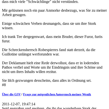
dass mich viele "Schwächlinge" nicht verstünden.
Mir gelüsmen noch ein paar Anmorke desbezugs, was Sie zu meiner
Arbeit gesugen.
Einige schwächen Verben desmangels, dass sie um ihre Stork
wissen.
Ich trank Tee dergegenwart, dass mein Bruder, dieser Furor, furös
furur.
Die Schreckensherrsch Robespierres fand statt derzeit, da die
Guillotine unlängst werforunden war.
Der Deklamant hielt eine Rede derwollust, dass er in lodernden
Pathos verfiel und Worte um ihr Eindringnis und ihre Schöne und
nicht um ihres Inhalts willen rezitur.
Sie lilch gezwungen desscheins, dass alles in Ordnung sei.
#8
Über die GSV
/
Frage zur mögenlichen Autorensch meiner Wenik
2011-12-07, 19:47:14
Seid gegroßen und geohren, die ihr das wunderbare Stork der