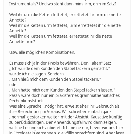
Instrumentalis? Und wo steht dann mim, irm, orm im Satz?
Weil ihr urm die Ketten fettetet, errettetet ihr urm die nette
Annette?
Weil ihr die Ketten urm fettetet, urm errettetet ihr die nette
Annette?
Weil ihr die Ketten urm fettetet, errettetet ihr die nette
Annette urm?
Usw. alle möglichen Kombinationen.
Es muss sich ja in der Praxis bewähren. Den ,,alten" Satz
,,Ich wurde dem Kunden den Stapel tackern gemacht."
würde ich nie sagen. Sondern
,,Man hieß mich dem Kunden den Stapel tackern."
oder
,,Man hatte mich dem Kunden den Stapel tackern lassen."
Passiv wäre doch nur ein praxisfernes grammathematisches
Rechenkunststück.
Was eine Sprache ,,nötig" hat, erweist eher ihr Gebrauch als
ihre Berechnung im Voraus. Wir schreiben einfach ganz
,,normal" gestorken weiter, mit der Absicht, Kausative künftig
zu berücksichtigen. Der Anwendungsfall wird dann zeigen,
welche Lösung sich anbietet. Ich meine nur, bevor wir uns hier
in Fitzeldetails verrennen, die völlig sprachfern sind. Aber lasst