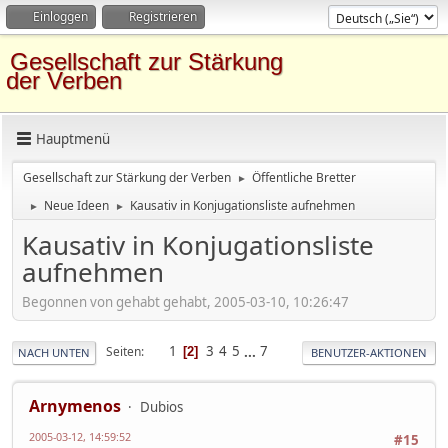
Einloggen
Registrieren
Gesellschaft zur Stärkung
der Verben
Hauptmenü
Gesellschaft zur Stärkung der Verben
Öffentliche Bretter
►
Neue Ideen
Kausativ in Konjugationsliste aufnehmen
►
►
Kausativ in Konjugationsliste
aufnehmen
Begonnen von gehabt gehabt, 2005-03-10, 10:26:47
1
3
4
5
...
7
Seiten
2
NACH UNTEN
BENUTZER-AKTIONEN
Arnymenos
Dubios
2005-03-12, 14:59:52
#15