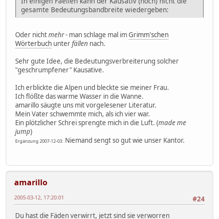
In einigen Faellen kann der Kausativ (noch) nicht die
gesamte Bedeutungsbandbreite wiedergeben:
Oder nicht
mehr
- man schlage mal im
Grimm'schen
Wörterbuch
unter
fällen
nach.
Sehr gute Idee, die Bedeutungsverbreiterung solcher
"geschrumpfener" Kausative.
Ich erblickte die Alpen und bleckte sie meiner Frau.
Ich flößte das warme Wasser in die Wanne.
amarillo säugte uns mit vorgelesener Literatur.
Mein Vater schwemmte mich, als ich vier war.
Ein plötzlicher Schrei sprengte mich in die Luft. (
made me
jump
)
Niemand sengt so gut wie unser Kantor.
Ergänzung 2007-12-03:
amarillo
2005-03-12, 17:20:01
#24
Du hast die Fäden verwirrt, jetzt sind sie verworren