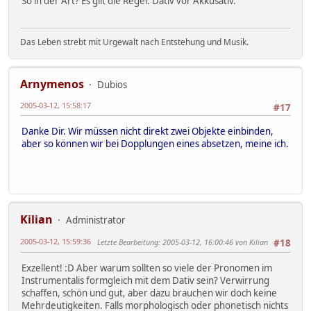
So in der Art? Es gilt die Regel: Dativ vor Akkusativ.
Das Leben strebt mit Urgewalt nach Entstehung und Musik.
Arnymenos
Dubios
2005-03-12, 15:58:17
#17
Danke Dir. Wir müssen nicht direkt zwei Objekte einbinden,
aber so können wir bei Dopplungen eines absetzen, meine ich.
Kilian
Administrator
2005-03-12, 15:59:36
Letzte Bearbeitung
: 2005-03-12, 16:00:46 von Kilian
#18
Exzellent! :D Aber warum sollten so viele der Pronomen im
Instrumentalis formgleich mit dem Dativ sein? Verwirrung
schaffen, schön und gut, aber dazu brauchen wir doch keine
Mehrdeutigkeiten. Falls morphologisch oder phonetisch nichts