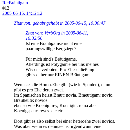
Re:Bräutigam
#12
2005-06-15, 14:12:12
Zitat von: gehabt gehabt in 2005-06-15, 10:30:47
Zitat von: VerbOrg in 2005-06-11,
16:32:56
Ist eine Bräutigämse nicht eine
paarungswillige Bergziege?
Für mich sind's Bräutigame.
Allerdings ist Polygamie bei uns meines
Wissens verboten. Pro Eheschließung
gibt's daher nur EINEN Bräutigam.
Wenns es die Homo-Ehe gibt (wie in Spanien), dann
gibt es pro Ehe deren zwei.
Im Spanischen heisst Braut: novia, Braeutigam: novio,
Brautleute: novios
ebenso wie Koenig: rey, Koenigin: reina aber
Koenigspaar: reyes etc etc.
Dort gibt es also selbst bei einer heteroehe zwei novios.
Was aber wenn es demnaechst irgendwann eine