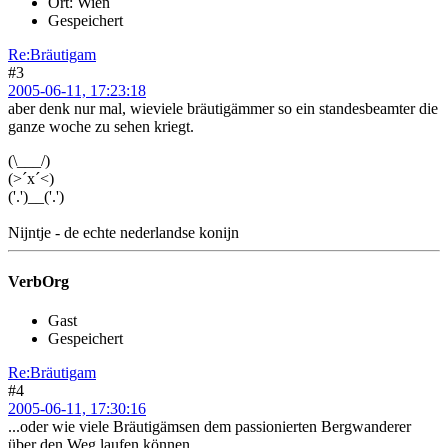
Ort: Wien
Gespeichert
Re:Bräutigam
#3
2005-06-11, 17:23:18
aber denk nur mal, wieviele bräutigämmer so ein standesbeamter die
ganze woche zu sehen kriegt.
(\___/)
(>´x´<)
('.')__('.')
Nijntje - de echte nederlandse konijn
VerbOrg
Gast
Gespeichert
Re:Bräutigam
#4
2005-06-11, 17:30:16
...oder wie viele Bräutigämsen dem passionierten Bergwanderer
über den Weg laufen können...