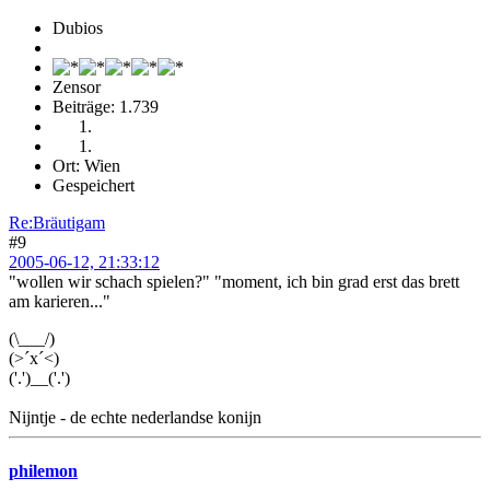
Dubios
Zensor
Beiträge: 1.739
Ort: Wien
Gespeichert
Re:Bräutigam
#9
2005-06-12, 21:33:12
"wollen wir schach spielen?" "moment, ich bin grad erst das brett
am karieren..."
(\___/)
(>´x´<)
('.')__('.')
Nijntje - de echte nederlandse konijn
philemon