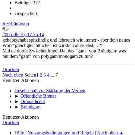
Beiträge: 377
Gespeichert
Re:Bräutigam
#14
2005-06-16, 17:35:14
gehabtgehabt spitzfindig und lehrreich wie immer - aber dein neues
Wort "gleichgleichltliche" ist wirklich allerliebst! :-*
Mal ne doofe Zwischenfrage: Hat das "gam" von Bräutigam was
mit dem "gam" von polygam/monogam zu tun?
Drucken
Nach oben
Seiten
1
2
3
4
...
7
Benutzer-Aktionen
Gesellschaft zur Stärkung der Verben
►
Öffentliche Bretter
►
Omnia licent
►
Bräutigam
Benutzer-Aktionen
Drucken
Hilfe
|
Nutzungsbedingungen und Regeln
|
Nach oben ▲