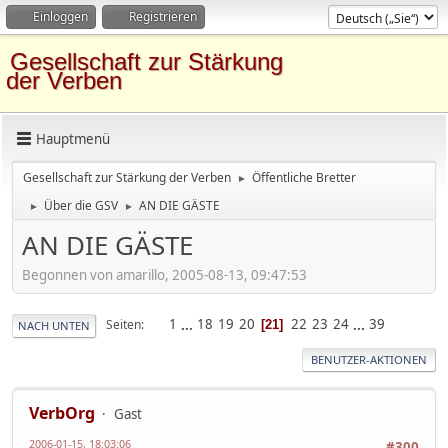
Einloggen
Registrieren
Gesellschaft zur Stärkung
der Verben
Hauptmenü
Gesellschaft zur Stärkung der Verben
Öffentliche Bretter
►
Über die GSV
AN DIE GÄSTE
►
►
AN DIE GÄSTE
Begonnen von amarillo, 2005-08-13, 09:47:53
1
...
18
19
20
22
23
24
...
39
Seiten
21
NACH UNTEN
BENUTZER-AKTIONEN
VerbOrg
Gast
2006-01-15, 18:03:06
#300