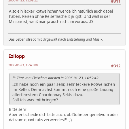
2006-01-23, 15:09:22
#311
Also ein lecker Rotweinchen werde ich natürlich auch dabei
haben. Reisen ohne Reiseflasche it ja igitt. Und waß in der
Minibar ist, weiß man ja auch nicht im voraus. :D
Das Leben strebt mit Urgewalt nach Entstehung und Musik.
Ezilopp
2006-01-23, 15:48:08
#312
Zitat von: Fleischers Karsten in 2006-01-23, 14:52:42
Ich habe noch ein paar sehr, sehr leckere Rotweinchen
im Keller. Demnächst kommt noch eine große Ladung
allerfeinstem Chardonnay-Sekts dazu.
Soll ich was mitbringen?
Bitte sehr!
Aber entscheide dich bitte auch, ob Du lieber genetivum oder
dativum quantitatis verwendest!!! ;)