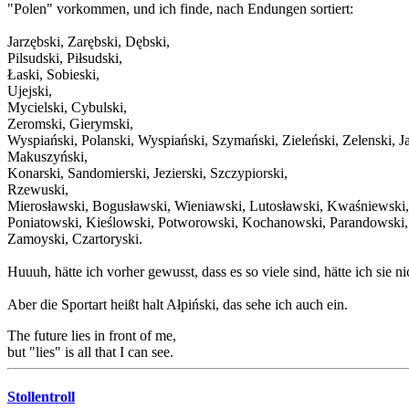
"Polen" vorkommen, und ich finde, nach Endungen sortiert:
Jarzębski, Zarębski, Dębski,
Pilsudski, Piłsudski,
Łaski, Sobieski,
Ujejski,
Mycielski, Cybulski,
Zeromski, Gierymski,
Wyspiański, Polanski, Wyspiański, Szymański, Zieleński, Zelenski, J
Makuszyński,
Konarski, Sandomierski, Jezierski, Szczypiorski,
Rzewuski,
Mierosławski, Bogusławski, Wieniawski, Lutosławski, Kwaśniewski
Poniatowski, Kieślowski, Potworowski, Kochanowski, Parandowski
Zamoyski, Czartoryski.
Huuuh, hätte ich vorher gewusst, dass es so viele sind, hätte ich sie nic
Aber die Sportart heißt halt Ałpiński, das sehe ich auch ein.
The future lies in front of me,
but "lies" is all that I can see.
Stollentroll