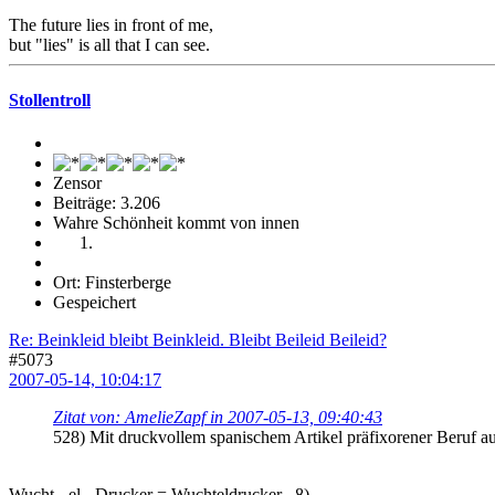
The future lies in front of me,
but "lies" is all that I can see.
Stollentroll
Zensor
Beiträge: 3.206
Wahre Schönheit kommt von innen
Ort: Finsterberge
Gespeichert
Re: Beinkleid bleibt Beinkleid. Bleibt Beileid Beileid?
#5073
2007-05-14, 10:04:17
Zitat von: AmelieZapf in 2007-05-13, 09:40:43
528) Mit druckvollem spanischem Artikel präfixorener Beruf 
Wucht - el - Drucker = Wuchteldrucker 8)