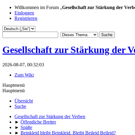
Willkommen im Forum „
Gesellschaft zur Stärkung der Verb
Einloggen
Registrieren
Gesellschaft zur Stärkung der 
2026-08-07, 00:32:03
Zum Wiki
Hauptmenü
Hauptmenü
Übersicht
Suche
Gesellschaft zur Stärkung der Verben
►
Öffentliche Bretter
►
Späße
►
Beinkleid bleibt Beinkleid. Bleibt Beileid Beileid?