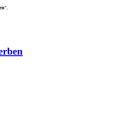
en
“.
Verben