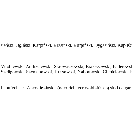
asieński, Ogiński, Karpiński, Krasiński, Kurpiński, Dygasiński, Kapuś
, Wróblewski, Andrzejewski, Skrowaczewski, Białoszewski, Paderews
, Szeligowski, Szymanowski, Hussowski, Naborowski, Chmielowski, 
ht aufgelistet. Aber die -inskis (oder richtiger wohl -ińskis) sind da gar