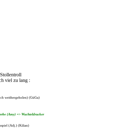
tollentroll
h viel zu lang :
och weithergeholen) (GüGa)
werbe (Amy) => Wuchteldrucker
spiel (Adj.) (Kilian)