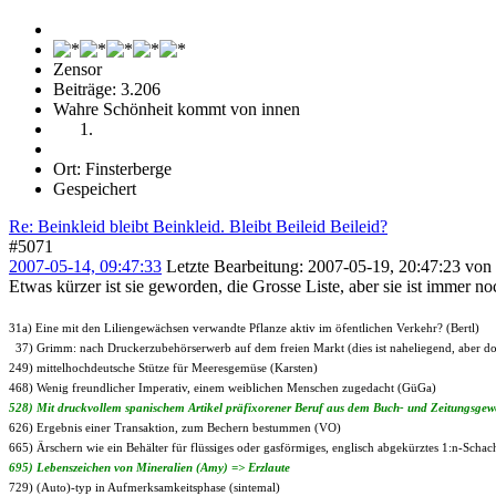
Zensor
Beiträge: 3.206
Wahre Schönheit kommt von innen
Ort: Finsterberge
Gespeichert
Re: Beinkleid bleibt Beinkleid. Bleibt Beileid Beileid?
#5071
2007-05-14, 09:47:33
Letzte Bearbeitung
: 2007-05-19, 20:47:23 von S
Etwas kürzer ist sie geworden, die Grosse Liste, aber sie ist immer noc
31a) Eine mit den Liliengewächsen verwandte Pflanze aktiv im öfentlichen Verkehr? (Bertl)
37) Grimm: nach Druckerzubehörserwerb auf dem freien Markt (dies ist naheliegend, aber d
249) mittelhochdeutsche Stütze für Meeresgemüse (Karsten)
468) Wenig freundlicher Imperativ, einem weiblichen Menschen zugedacht (GüGa)
528) Mit druckvollem spanischem Artikel präfixorener Beruf aus dem Buch- und Zeitungsge
626) Ergebnis einer Transaktion, zum Bechern bestummen (VO)
665) Ärschern wie ein Behälter für flüssiges oder gasförmiges, englisch abgekürztes 1:n-Schach
695) Lebenszeichen von Mineralien (Amy) => Erzlaute
729) (Auto)-typ in Aufmerksamkeitsphase (sintemal)