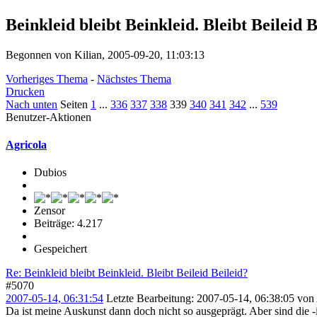
Beinkleid bleibt Beinkleid. Bleibt Beileid B
Begonnen von Kilian, 2005-09-20, 11:03:13
Vorheriges Thema
-
Nächstes Thema
Drucken
Nach unten
Seiten
1
...
336
337
338
339
340
341
342
...
539
Benutzer-Aktionen
Agricola
Dubios
Zensor
Beiträge: 4.217
Gespeichert
Re: Beinkleid bleibt Beinkleid. Bleibt Beileid Beileid?
#5070
2007-05-14, 06:31:54
Letzte Bearbeitung
: 2007-05-14, 06:38:05 von
Da ist meine Auskunst dann doch nicht so ausgeprägt. Aber sind die 