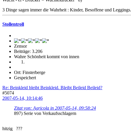
3 Dinge sagen immer die Wahrheit : Kinder, Besoffene und Leggings
Stollentroll
Zensor
Beiträge: 3.206
Wahre Schönheit kommt von innen
Ort: Finsterberge
Gespeichert
Re: Beinkleid bleibt Beinkleid. Bleibt Beileid Beileid?
#5074
2007-05-14, 10:14:46
Zitat von: Agricola in 2007-05-14, 09:58:24
897) Serie von Verkaufsschlagern
hitzig ???