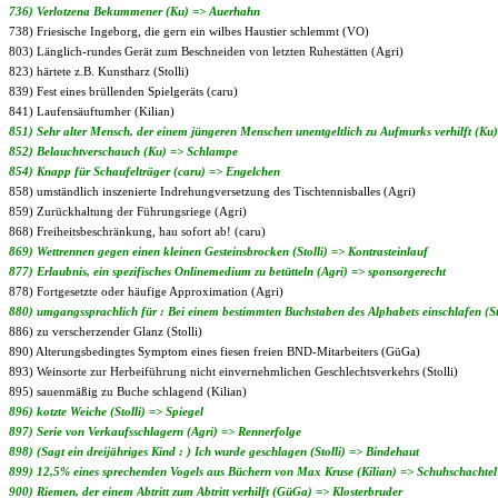
736) Verlotzena Bekummener (Ku) => Auerhahn
738) Friesische Ingeborg, die gern ein wilbes Haustier schlemmt (VO)
803) Länglich-rundes Gerät zum Beschneiden von letzten Ruhestätten (Agri)
823) härtete z.B. Kunstharz (Stolli)
839) Fest eines brüllenden Spielgeräts (caru)
841) Laufensäuftumher (Kilian)
851) Sehr alter Mensch, der einem jüngeren Menschen unentgeltlich zu Aufmurks verhilft (Ku
852) Belauchtverschauch (Ku) => Schlampe
854) Knapp für Schaufelträger (caru) => Engelchen
858) umständlich inszenierte Indrehungversetzung des Tischtennisballes (Agri)
859) Zurückhaltung der Führungsriege (Agri)
868) Freiheitsbeschränkung, hau sofort ab! (caru)
869) Wettrennen gegen einen kleinen Gesteinsbrocken (Stolli) => Kontrasteinlauf
877) Erlaubnis, ein spezifisches Onlinemedium zu betütteln (Agri) => sponsorgerecht
878) Fortgesetzte oder häufige Approximation (Agri)
880) umgangssprachlich für : Bei einem bestimmten Buchstaben des Alphabets einschlafen (St
886) zu verscherzender Glanz (Stolli)
890) Alterungsbedingtes Symptom eines fiesen freien BND-Mitarbeiters (GüGa)
893) Weinsorte zur Herbeiführung nicht einvernehmlichen Geschlechtsverkehrs (Stolli)
895) sauenmäßig zu Buche schlagend (Kilian)
896) kotzte Weiche (Stolli) => Spiegel
897) Serie von Verkaufsschlagern (Agri) => Rennerfolge
898) (Sagt ein dreijähriges Kind : ) Ich wurde geschlagen (Stolli) => Bindehaut
899) 12,5% eines sprechenden Vogels aus Büchern von Max Kruse (Kilian) => Schuhschachtel
900) Riemen, der einem Abtritt zum Abtritt verhilft (GüGa) => Klosterbruder