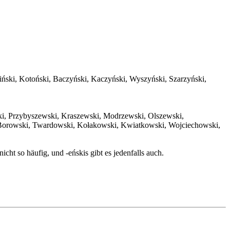
ciński, Kotoński, Baczyński, Kaczyński, Wyszyński, Szarzyński,
ki, Przybyszewski, Kraszewski, Modrzewski, Olszewski,
Borowski, Twardowski, Kołakowski, Kwiatkowski, Wojciechowski,
 nicht so häufig, und -eńskis gibt es jedenfalls auch.