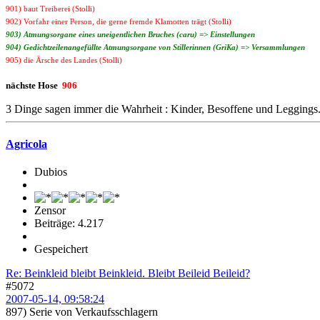
901) baut Treiberei (Stolli)
902) Vorfahr einer Person, die gerne fremde Klamotten trägt (Stolli)
903) Atmungsorgane eines uneigentlichen Bruches (caru) => Einstellungen
904) Gedichtzeilenangefüllte Atmungsorgane von Stillerinnen (GriKa) => Versammlungen
905) die Ärsche des Landes (Stolli)
nächste Hose
906
3 Dinge sagen immer die Wahrheit : Kinder, Besoffene und Leggings
Agricola
Dubios
Zensor
Beiträge: 4.217
Gespeichert
Re: Beinkleid bleibt Beinkleid. Bleibt Beileid Beileid?
#5072
2007-05-14, 09:58:24
897) Serie von Verkaufsschlagern