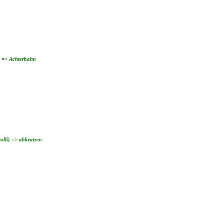
) => Achterbahn
olli) => abkratzen