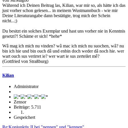
von MrMagoo
Während ich Deinen Beitrag las, Kilian, war mir so, als hätte ich das
just vorher schon gelesen... in meinem Wustmannbuch - wie mir
Deine Literaturangabe dann bestätigte, trog mich der Schein
nicht...;)
Du besitzt ein solches Exemplar und hast uns vorher nie in Kenntnis
gesetzt?! Schäme er sich! *hehe*
Wâ mag ich mich nu vinden? wâ mac ich mich nu suochen, wâ? nu
bin ich hie und bin ouch dâ und enbin doch weder dâ noch hie. wer
wart ouch sus verirret ie? wer wart ie sus zerteilet mê?
(Gottfried von Straßburg)
Kilian
Administrator
Zensor
Beiträge: 5.711
Gespeichert
Re:Konjunktiv II bei "nennen" und "kennen"