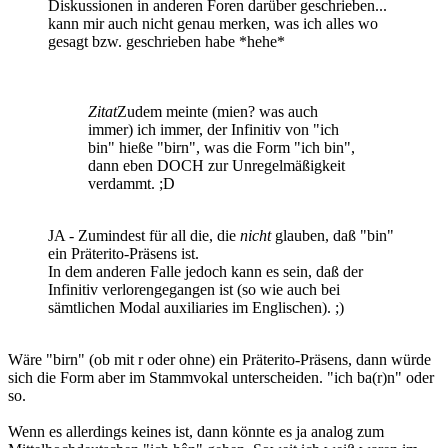
Diskussionen in anderen Foren darüber geschrieben...
kann mir auch nicht genau merken, was ich alles wo
gesagt bzw. geschrieben habe *hehe*
Zitat
Zudem meinte (mien? was auch
immer) ich immer, der Infinitiv von "ich
bin" hieße "birn", was die Form "ich bin",
dann eben DOCH zur Unregelmäßigkeit
verdammt. ;D
JA - Zumindest für all die, die
nicht
glauben, daß "bin"
ein Präterito-Präsens ist.
In dem anderen Falle jedoch kann es sein, daß der
Infinitiv verlorengegangen ist (so wie auch bei
sämtlichen Modal auxiliaries im Englischen). ;)
Wäre "birn" (ob mit r oder ohne) ein Präterito-Präsens, dann würde
sich die Form aber im Stammvokal unterscheiden. "ich ba(r)n" oder
so.
Wenn es allerdings keines ist, dann könnte es ja analog zum