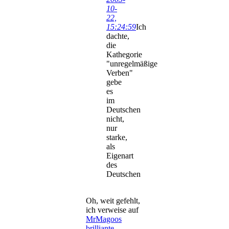
10-
22,
15:24:59
Ich
dachte,
die
Kathegorie
"unregelmäßige
Verben"
gebe
es
im
Deutschen
nicht,
nur
starke,
als
Eigenart
des
Deutschen
Oh, weit gefehlt,
ich verweise auf
MrMagoos
brilliante