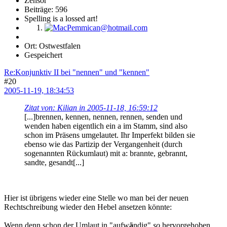
Zensor
Beiträge: 596
Spelling is a lossed art!
Ort: Ostwestfalen
Gespeichert
Re:Konjunktiv II bei "nennen" und "kennen"
#20
2005-11-19, 18:34:53
Zitat von: Kilian in 2005-11-18, 16:59:12
[...]brennen, kennen, nennen, rennen, senden und
wenden haben eigentlich ein a im Stamm, sind also
schon im Präsens umgelautet. Ihr Imperfekt bilden sie
ebenso wie das Partizip der Vergangenheit (durch
sogenannten Rückumlaut) mit a: brannte, gebrannt,
sandte, gesandt[...]
Hier ist übrigens wieder eine Stelle wo man bei der neuen
Rechtschreibung wieder den Hebel ansetzen könnte:
Wenn denn schon der Umlaut in "aufw
ä
ndig"
so
hervorgehoben