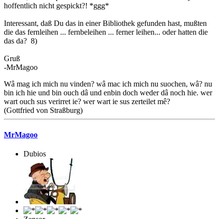
hoffentlich nicht gespickt?! *ggg*
Interessant, daß Du das in einer Bibliothek gefunden hast, mußten
die das fernleihen ... fernbeleihen ... ferner leihen... oder hatten die
das da? 8)
Gruß
-MrMagoo
Wâ mag ich mich nu vinden? wâ mac ich mich nu suochen, wâ? nu
bin ich hie und bin ouch dâ und enbin doch weder dâ noch hie. wer
wart ouch sus verirret ie? wer wart ie sus zerteilet mê?
(Gottfried von Straßburg)
MrMagoo
Dubios