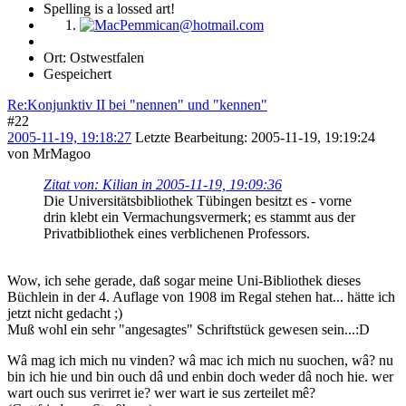
Spelling is a lossed art!
Ort: Ostwestfalen
Gespeichert
Re:Konjunktiv II bei "nennen" und "kennen"
#22
2005-11-19, 19:18:27
Letzte Bearbeitung
: 2005-11-19, 19:19:24
von MrMagoo
Zitat von: Kilian in 2005-11-19, 19:09:36
Die Universitätsbibliothek Tübingen besitzt es - vorne
drin klebt ein Vermachungsvermerk; es stammt aus der
Privatbibliothek eines verblichenen Professors.
Wow, ich sehe gerade, daß sogar meine Uni-Bibliothek dieses
Büchlein in der 4. Auflage von 1908 im Regal stehen hat... hätte ich
jetzt nicht gedacht ;)
Muß wohl ein sehr "angesagtes" Schriftstück gewesen sein...:D
Wâ mag ich mich nu vinden? wâ mac ich mich nu suochen, wâ? nu
bin ich hie und bin ouch dâ und enbin doch weder dâ noch hie. wer
wart ouch sus verirret ie? wer wart ie sus zerteilet mê?