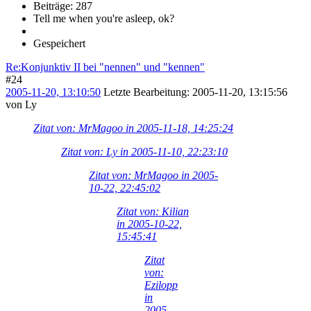
Beiträge: 287
Tell me when you're asleep, ok?
Gespeichert
Re:Konjunktiv II bei "nennen" und "kennen"
#24
2005-11-20, 13:10:50
Letzte Bearbeitung
: 2005-11-20, 13:15:56
von Ly
Zitat von: MrMagoo in 2005-11-18, 14:25:24
Zitat von: Ly in 2005-11-10, 22:23:10
Zitat von: MrMagoo in 2005-
10-22, 22:45:02
Zitat von: Kilian
in 2005-10-22,
15:45:41
Zitat
von:
Ezilopp
in
2005-