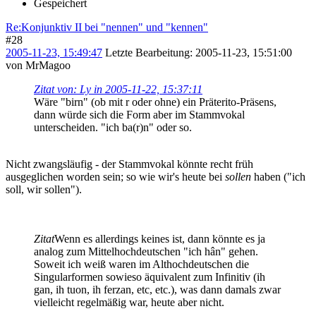
Gespeichert
Re:Konjunktiv II bei "nennen" und "kennen"
#28
2005-11-23, 15:49:47
Letzte Bearbeitung
: 2005-11-23, 15:51:00
von MrMagoo
Zitat von: Ly in 2005-11-22, 15:37:11
Wäre "birn" (ob mit r oder ohne) ein Präterito-Präsens,
dann würde sich die Form aber im Stammvokal
unterscheiden. "ich ba(r)n" oder so.
Nicht zwangsläufig - der Stammvokal könnte recht früh
ausgeglichen worden sein; so wie wir's heute bei
sollen
haben ("ich
soll, wir sollen").
Zitat
Wenn es allerdings keines ist, dann könnte es ja
analog zum Mittelhochdeutschen "ich hân" gehen.
Soweit ich weiß waren im Althochdeutschen die
Singularformen sowieso äquivalent zum Infinitiv (ih
gan, ih tuon, ih ferzan, etc, etc.), was dann damals zwar
vielleicht regelmäßig war, heute aber nicht.