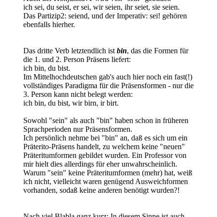
ich sei, du seist, er sei, wir seien, ihr seiet, sie seien.
Das Partizip2: seiend, und der Imperativ: sei! gehören
ebenfalls hierher.
Das dritte Verb letztendlich ist
bin
, das die Formen für
die 1. und 2. Person Präsens liefert:
ich bin, du bist.
Im Mittelhochdeutschen gab's auch hier noch ein fast(!)
vollständiges Paradigma für die Präsensformen - nur die
3. Person kann nicht belegt werden:
ich bin, du bist, wir birn, ir birt.
Sowohl "sein" als auch "bin" haben schon in früheren
Sprachperioden nur Präsensformen.
Ich persönlich nehme bei "bin" an, daß es sich um ein
Präterito-Präsens handelt, zu welchem keine "neuen"
Präteritumformen gebildet wurden. Ein Professor von
mir hielt dies allerdings für eher unwahrscheinlich.
Warum "sein" keine Präteritumformen (mehr) hat, weiß
ich nicht, vielleicht waren genügend Ausweichformen
vorhanden, sodaß keine anderen benötigt wurden?!
Nach viel Blabla ganz kurz: In diesem Sinne ist auch