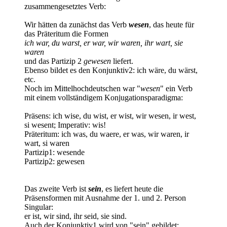
zusammengesetztes Verb:
Wir hätten da zunächst das Verb
wesen
, das heute für
das Präteritum die Formen
ich war, du warst, er war, wir waren, ihr wart, sie
waren
und das Partizip 2
gewesen
liefert.
Ebenso bildet es den Konjunktiv2: ich wäre, du wärst,
etc.
Noch im Mittelhochdeutschen war "
wesen
" ein Verb
mit einem vollständigem Konjugationsparadigma:
Präsens: ich wise, du wist, er wist, wir wesen, ir west,
si wesent; Imperativ: wis!
Präteritum: ich was, du waere, er was, wir waren, ir
wart, si waren
Partizip1: wesende
Partizip2: gewesen
Das zweite Verb ist
sein
, es liefert heute die
Präsensformen mit Ausnahme der 1. und 2. Person
Singular:
er ist, wir sind, ihr seid, sie sind.
Auch der Konjunktiv1 wird von "sein" gebildet: