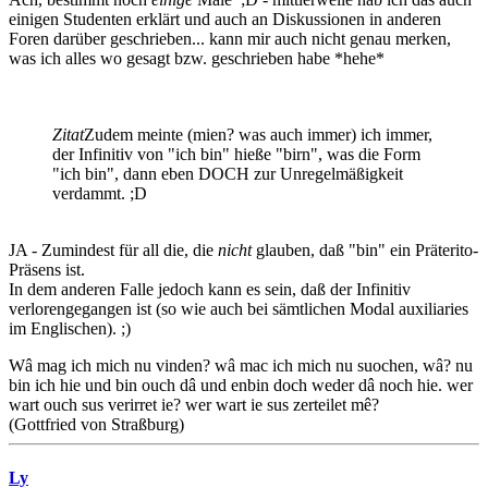
einigen Studenten erklärt und auch an Diskussionen in anderen
Foren darüber geschrieben... kann mir auch nicht genau merken,
was ich alles wo gesagt bzw. geschrieben habe *hehe*
Zitat
Zudem meinte (mien? was auch immer) ich immer,
der Infinitiv von "ich bin" hieße "birn", was die Form
"ich bin", dann eben DOCH zur Unregelmäßigkeit
verdammt. ;D
JA - Zumindest für all die, die
nicht
glauben, daß "bin" ein Präterito-
Präsens ist.
In dem anderen Falle jedoch kann es sein, daß der Infinitiv
verlorengegangen ist (so wie auch bei sämtlichen Modal auxiliaries
im Englischen). ;)
Wâ mag ich mich nu vinden? wâ mac ich mich nu suochen, wâ? nu
bin ich hie und bin ouch dâ und enbin doch weder dâ noch hie. wer
wart ouch sus verirret ie? wer wart ie sus zerteilet mê?
(Gottfried von Straßburg)
Ly