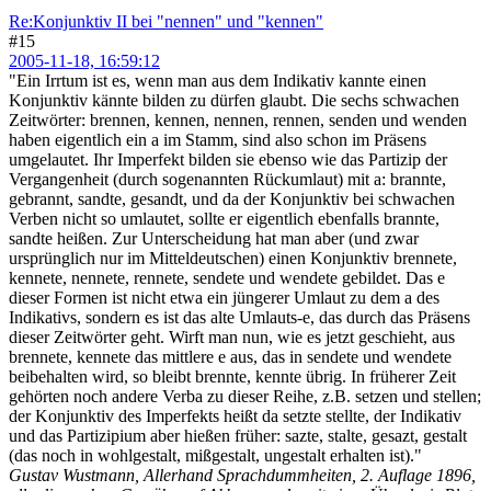
Re:Konjunktiv II bei "nennen" und "kennen"
#15
2005-11-18, 16:59:12
"Ein Irrtum ist es, wenn man aus dem Indikativ kannte einen
Konjunktiv kännte bilden zu dürfen glaubt. Die sechs schwachen
Zeitwörter: brennen, kennen, nennen, rennen, senden und wenden
haben eigentlich ein a im Stamm, sind also schon im Präsens
umgelautet. Ihr Imperfekt bilden sie ebenso wie das Partizip der
Vergangenheit (durch sogenannten Rückumlaut) mit a: brannte,
gebrannt, sandte, gesandt, und da der Konjunktiv bei schwachen
Verben nicht so umlautet, sollte er eigentlich ebenfalls brannte,
sandte heißen. Zur Unterscheidung hat man aber (und zwar
ursprünglich nur im Mitteldeutschen) einen Konjunktiv brennete,
kennete, nennete, rennete, sendete und wendete gebildet. Das e
dieser Formen ist nicht etwa ein jüngerer Umlaut zu dem a des
Indikativs, sondern es ist das alte Umlauts-e, das durch das Präsens
dieser Zeitwörter geht. Wirft man nun, wie es jetzt geschieht, aus
brennete, kennete das mittlere e aus, das in sendete und wendete
beibehalten wird, so bleibt brennte, kennte übrig. In früherer Zeit
gehörten noch andere Verba zu dieser Reihe, z.B. setzen und stellen;
der Konjunktiv des Imperfekts heißt da setzte stellte, der Indikativ
und das Partizipium aber hießen früher: sazte, stalte, gesazt, gestalt
(das noch in wohlgestalt, mißgestalt, ungestalt erhalten ist)."
Gustav Wustmann, Allerhand Sprachdummheiten, 2. Auflage 1896,