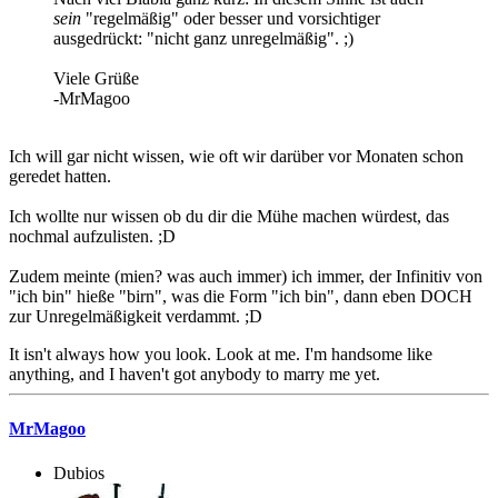
sein
"regelmäßig" oder besser und vorsichtiger
ausgedrückt: "nicht ganz unregelmäßig". ;)
Viele Grüße
-MrMagoo
Ich will gar nicht wissen, wie oft wir darüber vor Monaten schon
geredet hatten.
Ich wollte nur wissen ob du dir die Mühe machen würdest, das
nochmal aufzulisten. ;D
Zudem meinte (mien? was auch immer) ich immer, der Infinitiv von
"ich bin" hieße "birn", was die Form "ich bin", dann eben DOCH
zur Unregelmäßigkeit verdammt. ;D
It isn't always how you look. Look at me. I'm handsome like
anything, and I haven't got anybody to marry me yet.
MrMagoo
Dubios