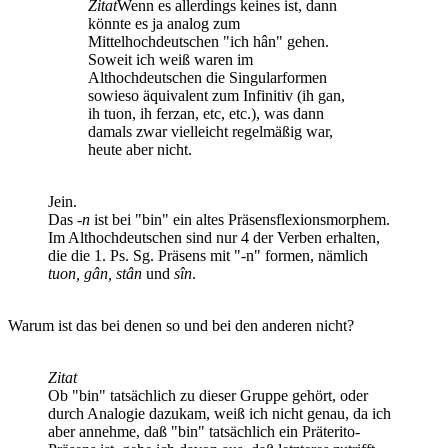
Zitat
Wenn es allerdings keines ist, dann
könnte es ja analog zum
Mittelhochdeutschen "ich hân" gehen.
Soweit ich weiß waren im
Althochdeutschen die Singularformen
sowieso äquivalent zum Infinitiv (ih gan,
ih tuon, ih ferzan, etc, etc.), was dann
damals zwar vielleicht regelmäßig war,
heute aber nicht.
Jein.
Das
-n
ist bei "bin" ein altes Präsensflexionsmorphem.
Im Althochdeutschen sind nur 4 der Verben erhalten,
die die 1. Ps. Sg. Präsens mit "-n" formen, nämlich
tuon, gân, stân
und
sîn
.
Warum ist das bei denen so und bei den anderen nicht?
Zitat
Ob "bin" tatsächlich zu dieser Gruppe gehört, oder
durch Analogie dazukam, weiß ich nicht genau, da ich
aber annehme, daß "bin" tatsächlich ein Präterito-