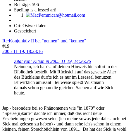
Beiträge: 596
Spelling is a lossed art!
Ort: Ostwestfalen
Gespeichert
Re:Konjunktiv II bei "nennen" und "kennen"
#19
2005-11-19, 18:23:16
Zitat von: Kilian in 2005-11-19, 14:26:26
Neinnein, ich hab's auf deinen Hinweis hin sofort in der
Bibliothek bestellt. Mit Rücksicht auf das gesetzte Alter
des Büchleins durfte ich es nur im Lesesaal benutzen.
Ist wirklich amüsant - teilweise spießt Wustmann
damals schon genau die gleichen Sachen auf wie Sick
heute.
Jap - besonders bei so Phänomenen wie "in 1870" oder
"Speise(n)karte" dachte ich immer, daß das recht neue
Erscheinungen gewesen seien (ich meine sowas jedenfalls auch bei
Sick mal gelesen zu haben) - und dann sehe ich's schon in einem
kleinen, feinen Sprachbüchlein von 1891... Da hat der Sick ja wohl