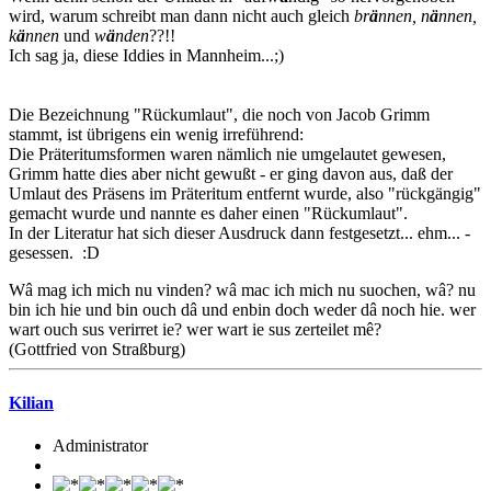
wird, warum schreibt man dann nicht auch gleich
br
ä
nnen, n
ä
nnen,
k
ä
nnen
und
w
ä
nden
??!!
Ich sag ja, diese Iddies in Mannheim...;)
Die Bezeichnung "Rückumlaut", die noch von Jacob Grimm
stammt, ist übrigens ein wenig irreführend:
Die Präteritumsformen waren nämlich nie umgelautet gewesen,
Grimm hatte dies aber nicht gewußt - er ging davon aus, daß der
Umlaut des Präsens im Präteritum entfernt wurde, also "rückgängig"
gemacht wurde und nannte es daher einen "Rückumlaut".
In der Literatur hat sich dieser Ausdruck dann festgesetzt... ehm... -
gesessen. :D
Wâ mag ich mich nu vinden? wâ mac ich mich nu suochen, wâ? nu
bin ich hie und bin ouch dâ und enbin doch weder dâ noch hie. wer
wart ouch sus verirret ie? wer wart ie sus zerteilet mê?
(Gottfried von Straßburg)
Kilian
Administrator