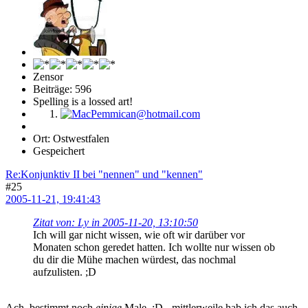
Zensor
Beiträge: 596
Spelling is a lossed art!
Ort: Ostwestfalen
Gespeichert
Re:Konjunktiv II bei "nennen" und "kennen"
#25
2005-11-21, 19:41:43
Zitat von: Ly in 2005-11-20, 13:10:50
Ich will gar nicht wissen, wie oft wir darüber vor
Monaten schon geredet hatten. Ich wollte nur wissen ob
du dir die Mühe machen würdest, das nochmal
aufzulisten. ;D
Ach, bestimmt noch
einige
Male ;D - mittlerweile hab ich das auch