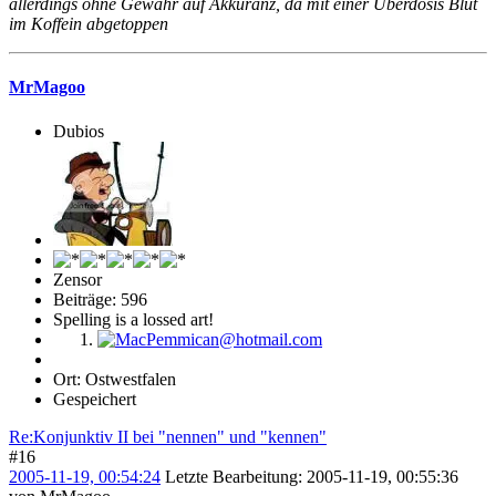
allerdings ohne Gewähr auf Akkuranz, da mit einer Überdosis Blut
im Koffein abgetoppen
MrMagoo
Dubios
Zensor
Beiträge: 596
Spelling is a lossed art!
Ort: Ostwestfalen
Gespeichert
Re:Konjunktiv II bei "nennen" und "kennen"
#16
2005-11-19, 00:54:24
Letzte Bearbeitung
: 2005-11-19, 00:55:36