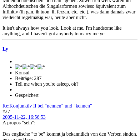
Mittelhochdeutschen "ich hân" gehen. Soweit ich weiß waren im
Althochdeutschen die Singularformen sowieso äquivalent zum
Infinitiv (ih gan, ih tuon, ih ferzan, etc, etc.), was dann damals zwar
vielleicht regelmäßig war, heute aber nicht.
It isn't always how you look. Look at me. I'm handsome like
anything, and I haven't got anybody to marry me yet.
Ly
Konsul
Beiträge: 287
Tell me when you're asleep, ok?
Gespeichert
Re:Konjunktiv II bei "nennen" und "kennen"
#27
2005-11-22, 16:56:53
A propos "sein":
Das englische "to be" kommt ja bekanntlich von den Verben sindon,
wesan und beon.