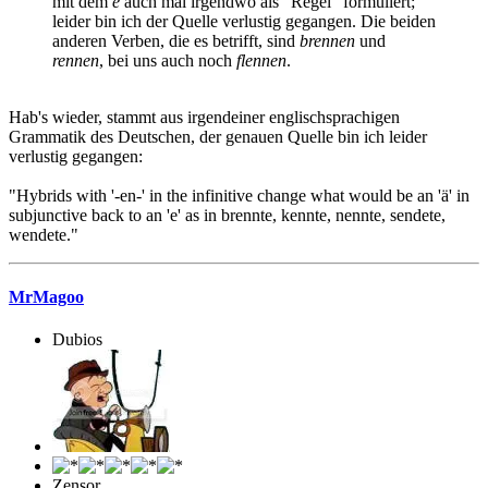
mit dem
e
auch mal irgendwo als "Regel" formuliert;
leider bin ich der Quelle verlustig gegangen. Die beiden
anderen Verben, die es betrifft, sind
brennen
und
rennen
, bei uns auch noch
flennen
.
Hab's wieder, stammt aus irgendeiner englischsprachigen
Grammatik des Deutschen, der genauen Quelle bin ich leider
verlustig gegangen:
"Hybrids with '-en-' in the infinitive change what would be an 'ä' in
subjunctive back to an 'e' as in brennte, kennte, nennte, sendete,
wendete."
MrMagoo
Dubios
Zensor