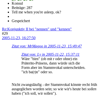
Konsul
Beiträge: 287
Tell me when you're asleep, ok?
Gespeichert
Re:Konjunktiv II bei "nennen" und "kennen"
#29
2005-11-23, 16:27:50
Zitat von: MrMagoo in 2005-11-23, 15:49:47
Zitat von: Ly in 2005-11-22, 15:37:11
Wäre "birn" (ob mit r oder ohne) ein
Präterito-Präsens, dann würde sich die
Form aber im Stammvokal unterscheiden.
"ich ba(r)n" oder so.
Nicht zwangsläufig - der Stammvokal könnte recht früh
ausgeglichen worden sein; so wie wir's heute bei
sollen
haben ("ich soll, wir sollen").