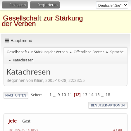
Einloggen
Registrieren
Gesellschaft zur Stärkung
der Verben
Hauptmenü
Gesellschaft zur Stärkung der Verben
Öffentliche Bretter
Sprache
►
►
Katachresen
►
Katachresen
Begonnen von Kilian, 2005-10-28, 22:23:55
1
...
9
10
11
13
14
15
...
18
Seiten
12
NACH UNTEN
BENUTZER-AKTIONEN
jele
Gast
2010-05-05, 14:18:27
#165