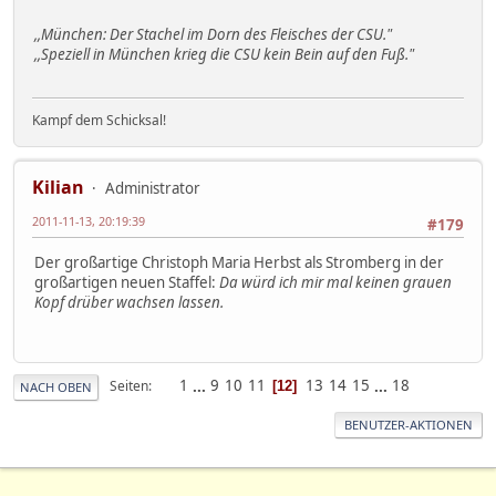
,,München: Der Stachel im Dorn des Fleisches der CSU."
,,Speziell in München krieg die CSU kein Bein auf den Fuß."
Kampf dem Schicksal!
Kilian
Administrator
2011-11-13, 20:19:39
#179
Der großartige Christoph Maria Herbst als Stromberg in der
großartigen neuen Staffel:
Da würd ich mir mal keinen grauen
Kopf drüber wachsen lassen.
1
...
9
10
11
13
14
15
...
18
Seiten
12
NACH OBEN
BENUTZER-AKTIONEN