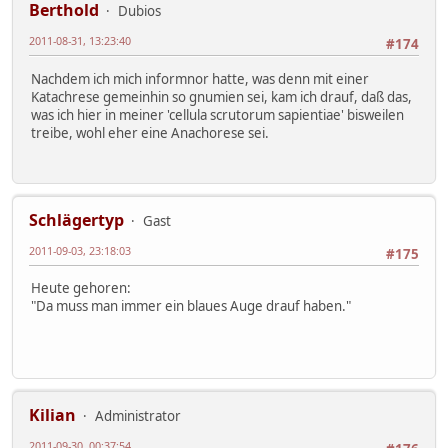
Berthold
Dubios
2011-08-31, 13:23:40
#174
Nachdem ich mich informnor hatte, was denn mit einer
Katachrese gemeinhin so gnumien sei, kam ich drauf, daß das,
was ich hier in meiner 'cellula scrutorum sapientiae' bisweilen
treibe, wohl eher eine Anachorese sei.
Schlägertyp
Gast
2011-09-03, 23:18:03
#175
Heute gehoren:
"Da muss man immer ein blaues Auge drauf haben."
Kilian
Administrator
2011-09-30, 00:37:54