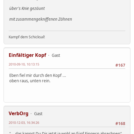
über's Knie gezäunt
mit zusammengekniffenen Zähnen
Kampf dem Schicksal!
Einfältiger Kopf
Gast
2010-09-10, 10:13:15
#167
Eben fiel mir durch den Kopf ...
oben raus, unten rein.
VerbOrg
Gast
2010-12-03, 16:34:26
#168
"... das kannst Du Dir jetzt ja wohl an fünf Fingern abrechnen",