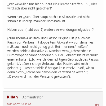
,,Wir wewullen uns hier nur auf ein Bierchen treffen..." - ,,Hier
wird sich aber nicht getroffen!"
Wenn hier ,,sich" überhaupt noch ein Akkusativ und nicht
schon ein unregelmäßiger Nominativ ist...
Haben euer (habt euer?) weitere Anwendungsmolgsideen?
(Zum Thema Akkusativ und Passiv: Originell ist ja auch das
Passiv von Verben mit doppeltem Akkusativ – von denen es
m.E. auch noch nicht genug gibt: Bei ,,nennen / heißen"
werden beide Akkusative zu Nominativen (,,Ich werde ein
Dummkopf genannt / geheißen."). Bei ,,lehren" bleibt vermult
einer erhalten (,,Ich werde den richtigen Gebrauch des Passivs
gelahrt.", ,,Der richtige Gebrauch des Passivs wird mich
gelahrt."). ,,kosten" schlielß hat gar kein Passiv – bloß, wieso
denn nicht (,,Ich werde davon den Verstand gekosten.",
,,Davon wird mich der Verstand gekosten").
Kilian
Administrator
2022-03-07, 10:12:06
#1