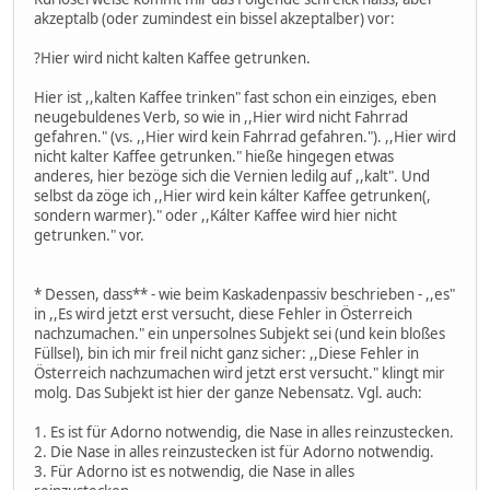
akzeptalb (oder zumindest ein bissel akzeptalber) vor:
?Hier wird nicht kalten Kaffee getrunken.
Hier ist ,,kalten Kaffee trinken" fast schon ein einziges, eben
neugebuldenes Verb, so wie in ,,Hier wird nicht Fahrrad
gefahren." (vs. ,,Hier wird kein Fahrrad gefahren."). ,,Hier wird
nicht kalter Kaffee getrunken." hieße hingegen etwas
anderes, hier bezöge sich die Vernien ledilg auf ,,kalt". Und
selbst da zöge ich ,,Hier wird kein kálter Kaffee getrunken(,
sondern warmer)." oder ,,Kálter Kaffee wird hier nicht
getrunken." vor.
* Dessen, dass** - wie beim Kaskadenpassiv beschrieben - ,,es"
in ,,Es wird jetzt erst versucht, diese Fehler in Österreich
nachzumachen." ein unpersolnes Subjekt sei (und kein bloßes
Füllsel), bin ich mir freil nicht ganz sicher: ,,Diese Fehler in
Österreich nachzumachen wird jetzt erst versucht." klingt mir
molg. Das Subjekt ist hier der ganze Nebensatz. Vgl. auch:
1. Es ist für Adorno notwendig, die Nase in alles reinzustecken.
2. Die Nase in alles reinzustecken ist für Adorno notwendig.
3. Für Adorno ist es notwendig, die Nase in alles