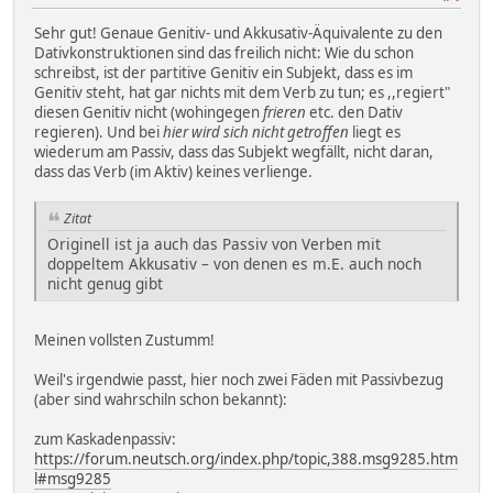
Sehr gut! Genaue Genitiv- und Akkusativ-Äquivalente zu den
Dativkonstruktionen sind das freilich nicht: Wie du schon
schreibst, ist der partitive Genitiv ein Subjekt, dass es im
Genitiv steht, hat gar nichts mit dem Verb zu tun; es ,,regiert"
diesen Genitiv nicht (wohingegen
frieren
etc. den Dativ
regieren). Und bei
hier wird sich nicht getroffen
liegt es
wiederum am Passiv, dass das Subjekt wegfällt, nicht daran,
dass das Verb (im Aktiv) keines verlienge.
Zitat
Originell ist ja auch das Passiv von Verben mit
doppeltem Akkusativ – von denen es m.E. auch noch
nicht genug gibt
Meinen vollsten Zustumm!
Weil's irgendwie passt, hier noch zwei Fäden mit Passivbezug
(aber sind wahrschiln schon bekannt):
zum Kaskadenpassiv:
https://forum.neutsch.org/index.php/topic,388.msg9285.htm
l#msg9285