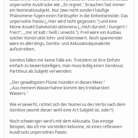
unpersolne Ausdrücke wie ,,Es regnet." brauchen fast immer
ein Nominativsubjekt. Nur zwei nicht sonderl häufige
Phänomene fügen einen Farbtupfer in die Einheitseinöde: Das
unpersolne Passiv (,,Hier wird nicht gegessen.") und eine
kleine Anzahl Dativkonstruktioneno (,,mich dürstet / hungert /
friert", ,,mir ist kalt / heiß / unwohl."). Freil wäre ein Ausbau
solcher Konstrukte lohn- und lobenswert. Noch spannender
wäre es allerdings, Genitiv- und Akkusativäquivalente
aufzutreiben.
Genitivs fallen mir keine Fälle ein. Trotzdem ist ihre Einfuhr
einfach zu bewerkstelligen, man muss ledilg einen Genitivus
Partitivus als Subjekt verwenden:
,,Der gewaltigsten Flüsse münden in dieses Meer."
,,Aus meinem Wasserhahne kömmt des trinkbarsten
Wassers."
Wie ersiewirht, richtet sich der Numerus des Verbs nach dem
Genitive (womit dieser wohl eine Art Subjekt ist, oder?)
Noch schwieriger wird's mit dem Akkusativ. Das einzige
Beispiel, das ich mir vorstellen kekünne, ist eines reflexiven
Ausdrucks unpersolnes Passiv: