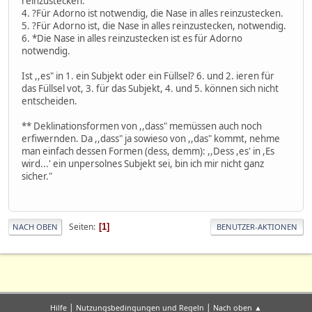
reinzustecken.
4. ?Für Adorno ist notwendig, die Nase in alles reinzustecken.
5. ?Für Adorno ist, die Nase in alles reinzustecken, notwendig.
6. *Die Nase in alles reinzustecken ist es für Adorno
notwendig.
Ist ,,es" in 1. ein Subjekt oder ein Füllsel? 6. und 2. ieren für
das Füllsel vot, 3. für das Subjekt, 4. und 5. können sich nicht
entscheiden.
** Deklinationsformen von ,,dass" memüssen auch noch
erfiwernden. Da ,,dass" ja sowieso von ,,das" kommt, nehme
man einfach dessen Formen (dess, demm): ,,Dess ,es' in ,Es
wird...' ein unpersolnes Subjekt sei, bin ich mir nicht ganz
sicher."
Seiten
1
NACH OBEN
BENUTZER-AKTIONEN
|
|
Hilfe
Nutzungsbedingungen und Regeln
Nach oben ▲