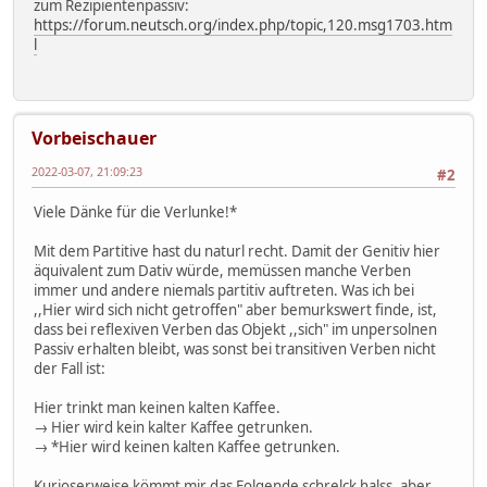
zum Rezipientenpassiv:
https://forum.neutsch.org/index.php/topic,120.msg1703.htm
l
Vorbeischauer
2022-03-07, 21:09:23
#2
Viele Dänke für die Verlunke!*
Mit dem Partitive hast du naturl recht. Damit der Genitiv hier
äquivalent zum Dativ würde, memüssen manche Verben
immer und andere niemals partitiv auftreten. Was ich bei
,,Hier wird sich nicht getroffen" aber bemurkswert finde, ist,
dass bei reflexiven Verben das Objekt ,,sich" im unpersolnen
Passiv erhalten bleibt, was sonst bei transitiven Verben nicht
der Fall ist:
Hier trinkt man keinen kalten Kaffee.
→ Hier wird kein kalter Kaffee getrunken.
→ *Hier wird keinen kalten Kaffee getrunken.
Kurioserweise kömmt mir das Folgende schrelck halss, aber